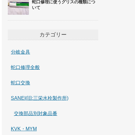
蛇口修理に使うグリスの種類につ
いて
カテゴリー
分岐金具
蛇口修理全般
蛇口交換
SANEI(旧:三栄水栓製作所)
交換部品別対象品番
KVK・MYM