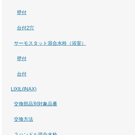
壁付
台付2穴
サーモスタット混合水栓（浴室）
壁付
台付
LIXIL(INAX)
交換部品別対象品番
交換方法
２ハンドル混合水栓