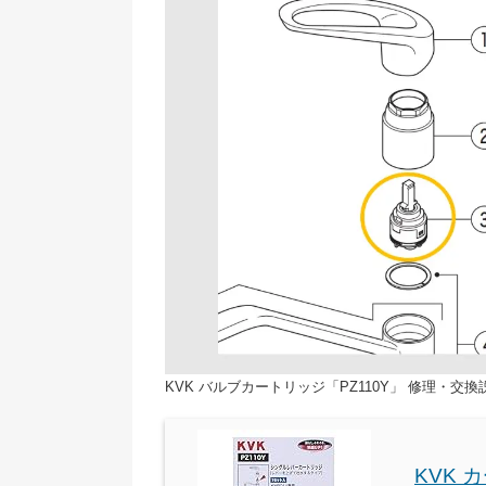
KVK バルブカートリッジ「PZ110Y」 修理・交換
KVK 