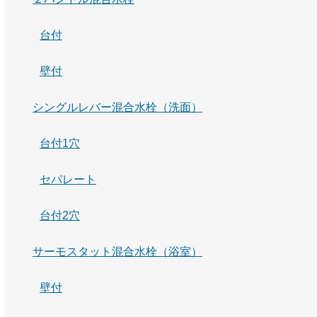
台付
壁付
シングルレバー混合水栓（洗面）
台付1穴
セパレート
台付2穴
サーモスタット混合水栓（浴室）
壁付