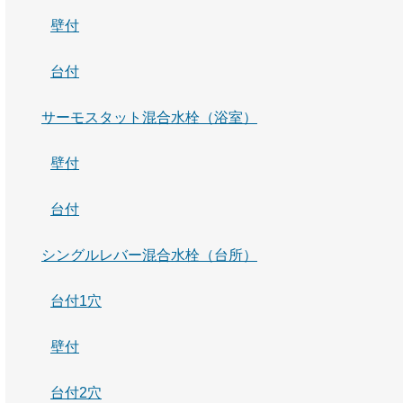
壁付
台付
サーモスタット混合水栓（浴室）
壁付
台付
シングルレバー混合水栓（台所）
台付1穴
壁付
台付2穴