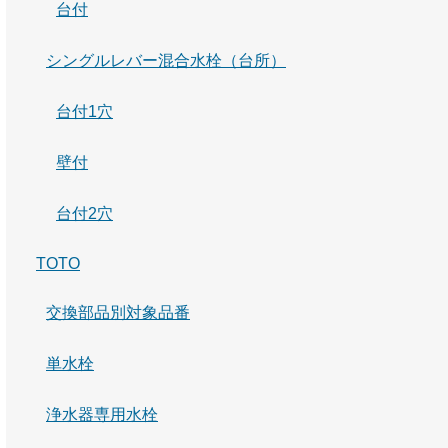
台付
シングルレバー混合水栓（台所）
台付1穴
壁付
台付2穴
TOTO
交換部品別対象品番
単水栓
浄水器専用水栓