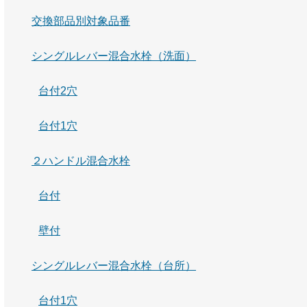
交換部品別対象品番
シングルレバー混合水栓（洗面）
台付2穴
台付1穴
２ハンドル混合水栓
台付
壁付
シングルレバー混合水栓（台所）
台付1穴