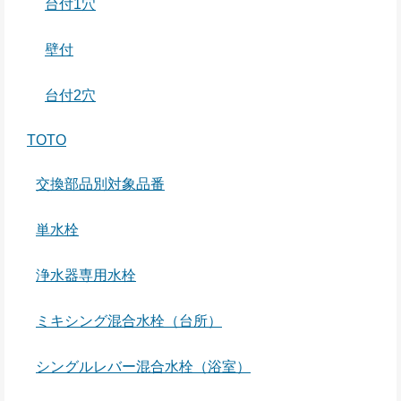
台付1穴
壁付
台付2穴
TOTO
交換部品別対象品番
単水栓
浄水器専用水栓
ミキシング混合水栓（台所）
シングルレバー混合水栓（浴室）