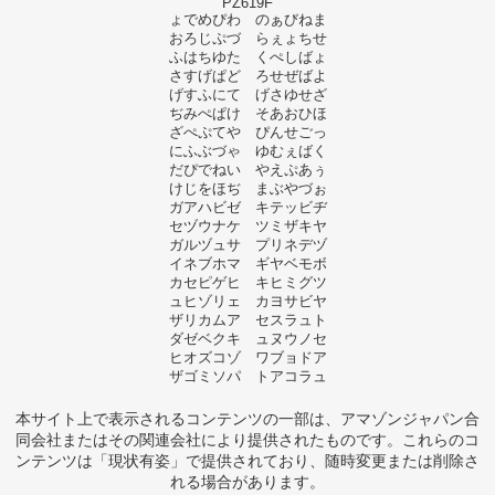
PZ619F
ょでめぴわ のぁびねま
おろじぷづ らぇょちせ
ふはちゆた くぺしばょ
さすげぱど ろせぜばよ
げすふにて げさゆせざ
ぢみぺぱけ そあおひほ
ざぺぷてや ぴんせごっ
にふぶづゃ ゆむぇばく
だぴでねい やえぷあぅ
けじをほぢ まぶやづぉ
ガアハビゼ キテッビヂ
セヅウナケ ツミザキヤ
ガルヅュサ プリネデヅ
イネブホマ ギヤベモボ
カセピゲヒ キヒミグツ
ュヒゾリェ カヨサビヤ
ザリカムア セスラュト
ダゼベクキ ュヌウノセ
ヒオズコゾ ワブョドア
ザゴミソパ トアコラュ
本サイト上で表示されるコンテンツの一部は、アマゾンジャパン合
同会社またはその関連会社により提供されたものです。これらのコ
ンテンツは「現状有姿」で提供されており、随時変更または削除さ
れる場合があります。