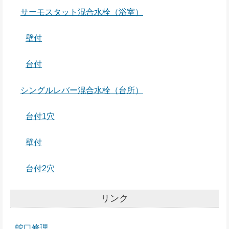
サーモスタット混合水栓（浴室）
壁付
台付
シングルレバー混合水栓（台所）
台付1穴
壁付
台付2穴
リンク
蛇口修理