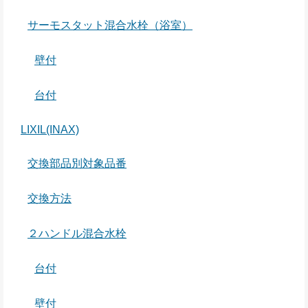
サーモスタット混合水栓（浴室）
壁付
台付
LIXIL(INAX)
交換部品別対象品番
交換方法
２ハンドル混合水栓
台付
壁付