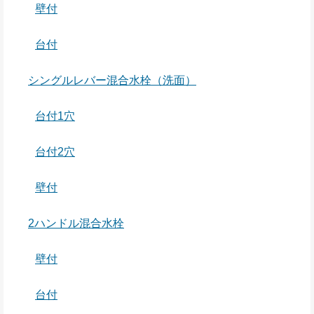
壁付
台付
シングルレバー混合水栓（洗面）
台付1穴
台付2穴
壁付
2ハンドル混合水栓
壁付
台付