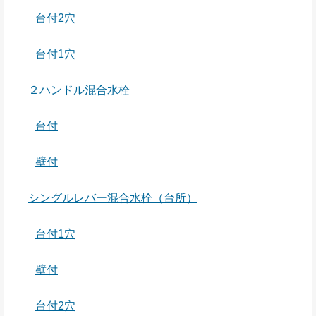
台付2穴
台付1穴
２ハンドル混合水栓
台付
壁付
シングルレバー混合水栓（台所）
台付1穴
壁付
台付2穴