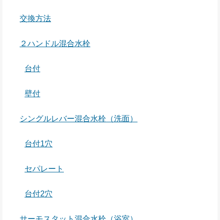
交換方法
２ハンドル混合水栓
台付
壁付
シングルレバー混合水栓（洗面）
台付1穴
セパレート
台付2穴
サーモスタット混合水栓（浴室）