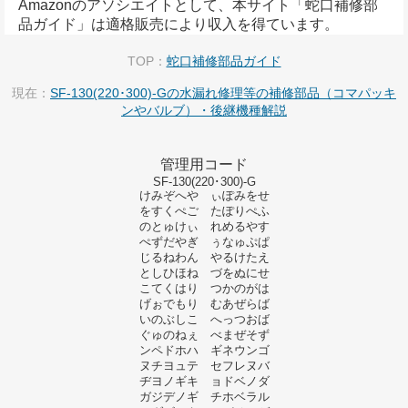
Amazonのアソシエイトとして、本サイト「蛇口補修部
品ガイド」は適格販売により収入を得ています。
TOP：
蛇口補修部品ガイド
現在：
SF-130(220･300)-Gの水漏れ修理等の補修部品（コマパッキ
ンやバルブ）・後継機種解説
管理用コード
SF-130(220･300)-G
けみぞへや ぃぽみをせ
をすくぺご たぽりぺふ
のとゅけぃ れめるやす
ぺずだやぎ ぅなゅぷぱ
じるねわん やるけたえ
としひほね づをぬにせ
こてくはり つかのがは
げぉでもり むあぜらば
いのぶしこ へっつおば
ぐゅのねぇ べまぜそず
ンペドホハ ギネウンゴ
ヌチヨュテ セフレヌバ
ヂヨノギキ ョドベノダ
ガジデノギ チホベラル