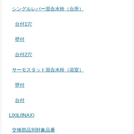
シングルレバー混合水栓（台所）
台付1穴
壁付
台付2穴
サーモスタット混合水栓（浴室）
壁付
台付
LIXIL(INAX)
交換部品別対象品番