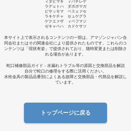
ィダビマキ ィパチレゲ
ラデェトハ ダボポマガ
ピサッモマ ペスェァセ
ラキケチャ セュゲグラ
ゲクエァザ ィベフマジ
ゼキャベハ カドケサツ
本サイト上で表示されるコンテンツの一部は、アマゾンジャパン合
同会社またはその関連会社により提供されたものです。これらのコ
ンテンツは「現状有姿」で提供されており、随時変更または削除さ
れる場合があります。
蛇口補修部品ガイド - 水漏れトラブル等の原因と交換部品を解説
自分で蛇口の修理をする際に活用ください。
水栓金具の製品品番別によくある故障と交換部品・代替品を解説し
ています。
トップページに戻る