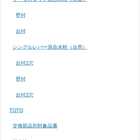
壁付
台付
シングルレバー混合水栓（台所）
台付1穴
壁付
台付2穴
TOTO
交換部品別対象品番