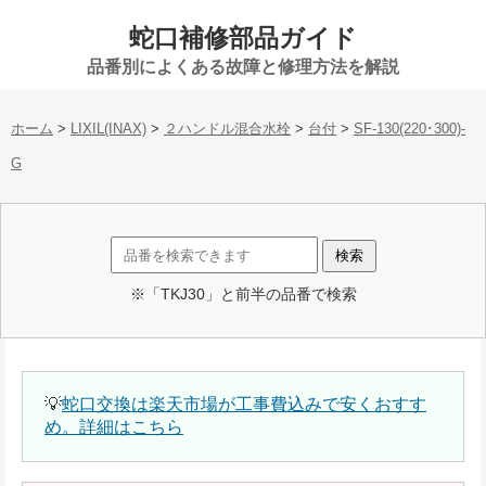
蛇口補修部品ガイド
品番別によくある故障と修理方法を解説
ホーム
>
LIXIL(INAX)
>
２ハンドル混合水栓
>
台付
>
SF-130(220･300)-
G
※「TKJ30」と前半の品番で検索
💡
蛇口交換は楽天市場が工事費込みで安くおすす
め。詳細はこちら