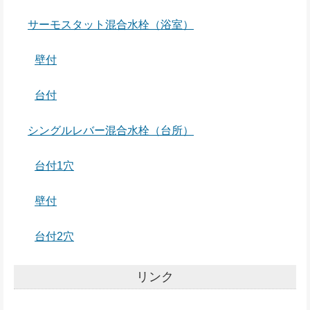
サーモスタット混合水栓（浴室）
壁付
台付
シングルレバー混合水栓（台所）
台付1穴
壁付
台付2穴
リンク