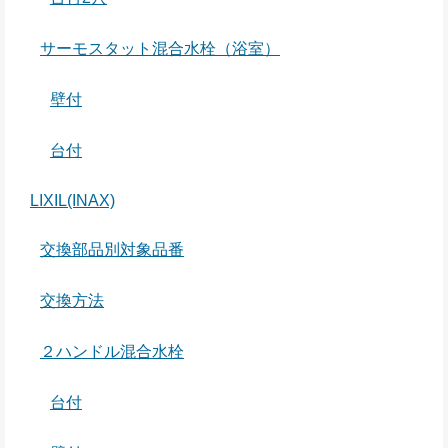
サーモスタット混合水栓（浴室）
壁付
台付
LIXIL(INAX)
交換部品別対象品番
交換方法
２ハンドル混合水栓
台付