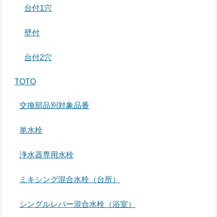
台付1穴
壁付
台付2穴
TOTO
交換部品別対象品番
単水栓
浄水器専用水栓
ミキシング混合水栓（台所）
シングルレバー混合水栓（浴室）