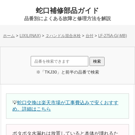
蛇口補修部品ガイド
品番別によくある故障と修理方法を解説
ホーム
>
LIXIL(INAX)
>
２ハンドル混合水栓
>
台付
>
LF-275A-G(-MB)
※「TKJ30」と前半の品番で検索
💡
蛇口交換は楽天市場が工事費込みで安くおすす
め。詳細はこちら
ポタポタ水漏れは放置していると本体が壊れるた