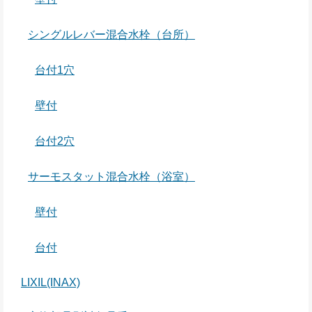
シングルレバー混合水栓（台所）
台付1穴
壁付
台付2穴
サーモスタット混合水栓（浴室）
壁付
台付
LIXIL(INAX)