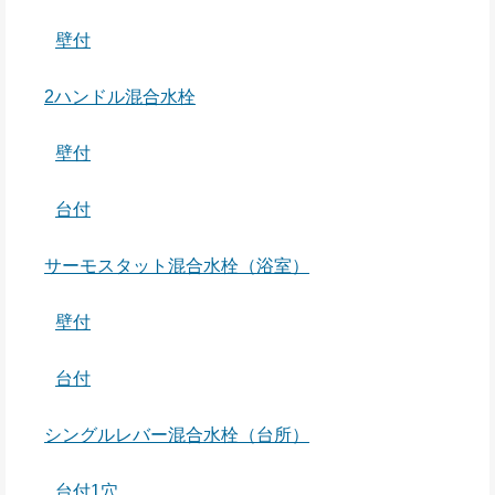
壁付
2ハンドル混合水栓
壁付
台付
サーモスタット混合水栓（浴室）
壁付
台付
シングルレバー混合水栓（台所）
台付1穴