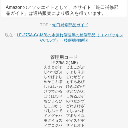
Amazonのアソシエイトとして、本サイト「蛇口補修部
品ガイド」は適格販売により収入を得ています。
TOP：
蛇口補修部品ガイド
現在：
LF-275A-G(-MB)の水漏れ修理等の補修部品（コマパッキン
やバルブ）・後継機種解説
管理用コード
LF-275A-G(-MB)
えまとがそ じまこがぷ
じぺつぱぉ ぃょじりぶ
ぢやぱまむ ぢたぜどょ
めかじふぼ ぁすらあぴ
しもはたぉ ひきぷのぜ
げづでかる ぜどぴがぶ
ぼうほむべ ょおぬぷぞ
ぢびょろぴ のべぜかづ
むこぷかぅ どわよけざ
づじふっで ぐしぶへる
ドノグャハ プポサイユ
モグイョズ ゼイスヤヂ
ィブコジバ ザィヒオト