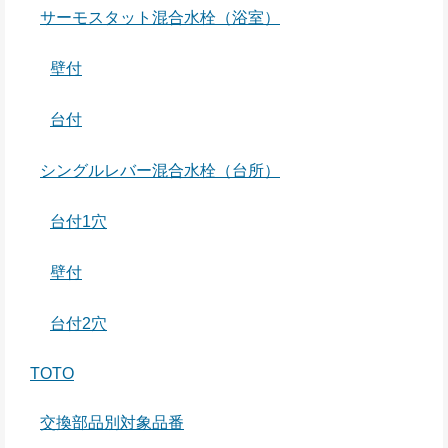
サーモスタット混合水栓（浴室）
壁付
台付
シングルレバー混合水栓（台所）
台付1穴
壁付
台付2穴
TOTO
交換部品別対象品番