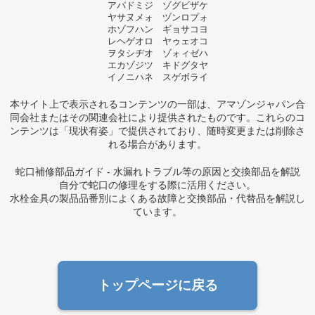
アパドミジ ゾグビザケ
ヤサヌメォ ヅンロプォ
ホゾフハン ギョサコヨ
レヘゲオロ ヤゥェオコ
ヲタシヂオ ゾォィゼハ
エカゾジツ キドグタヤ
イノニハネ スゲボライ
本サイト上で表示されるコンテンツの一部は、アマゾンジャパン合
同会社またはその関連会社により提供されたものです。これらのコ
ンテンツは「現状有姿」で提供されており、随時変更または削除さ
れる場合があります。
蛇口補修部品ガイド - 水漏れトラブル等の原因と交換部品を解説
自分で蛇口の修理をする際に活用ください。
水栓金具の製品品番別によくある故障と交換部品・代替品を解説し
ています。
トップページに戻る