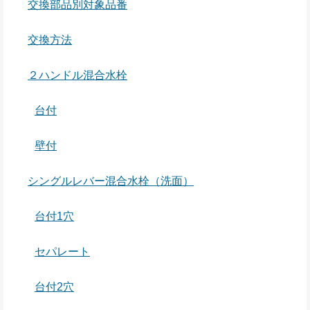
交換部品別対象品番
交換方法
２ハンドル混合水栓
台付
壁付
シングルレバー混合水栓（洗面）
台付1穴
セパレート
台付2穴