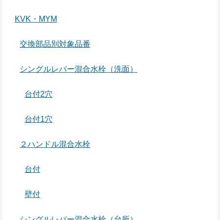
KVK・MYM
交換部品別対象品番
シングルレバー混合水栓（洗面）
台付2穴
台付1穴
２ハンドル混合水栓
台付
壁付
シングルレバー混合水栓（台所）