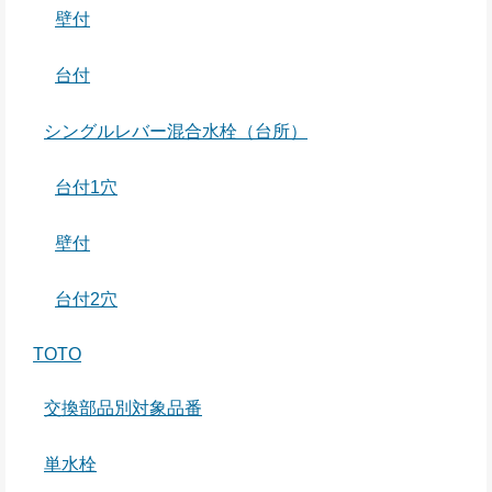
壁付
台付
シングルレバー混合水栓（台所）
台付1穴
壁付
台付2穴
TOTO
交換部品別対象品番
単水栓