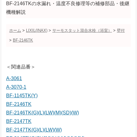
BF-2146TKの水漏れ・温度不良修理等の補修部品・後継
機種解説
ホーム
>
LIXIL(INAX)
>
サーモスタット混合水栓（浴室）
>
壁付
>
BF-2146TK
＜関連品番＞
A-3061
A-3070-1
BF-1145TK(Y)
BF-2146TK
BF-2146TK(G)(L)(LW)(M)(SD)(W)
BF-2147TK
BF-2147TK(G)(L)(LW)(W)