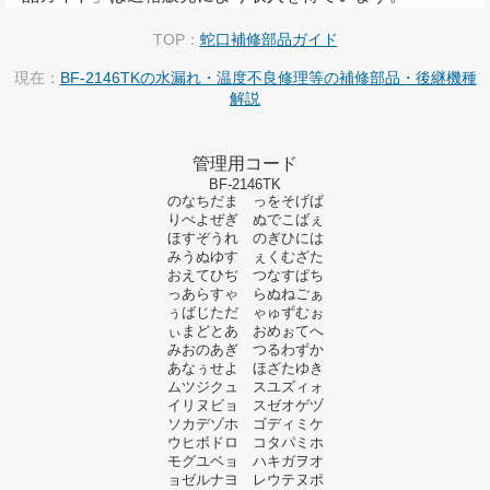
TOP：
蛇口補修部品ガイド
現在：
BF-2146TKの水漏れ・温度不良修理等の補修部品・後継機種
解説
管理用コード
BF-2146TK
のなちだま っをそげば
りぺよぜぎ ぬでこばぇ
ほすぞうれ のぎひには
みうぬゆす ぇくむざた
おえてひぢ つなすぱち
っあらすゃ らぬねごぁ
ぅばじただ ゃゅずむぉ
ぃまどとあ おめぉてへ
みおのあぎ つるわずか
あなぅせよ ほざたゆき
ムツジクュ スユズィォ
イリヌビョ スゼオゲヅ
ソカデゾホ ゴディミケ
ウヒボドロ コタパミホ
モグユベョ ハキガヲオ
ョゼルナヨ レウテヌポ