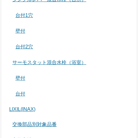
台付1穴
壁付
台付2穴
サーモスタット混合水栓（浴室）
壁付
台付
LIXIL(INAX)
交換部品別対象品番