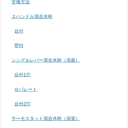
交換方法
２ハンドル混合水栓
台付
壁付
シングルレバー混合水栓（洗面）
台付1穴
セパレート
台付2穴
サーモスタット混合水栓（浴室）