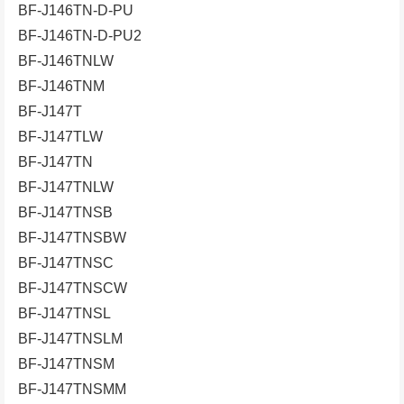
BF-J146TN-D-PU
BF-J146TN-D-PU2
BF-J146TNLW
BF-J146TNM
BF-J147T
BF-J147TLW
BF-J147TN
BF-J147TNLW
BF-J147TNSB
BF-J147TNSBW
BF-J147TNSC
BF-J147TNSCW
BF-J147TNSL
BF-J147TNSLM
BF-J147TNSM
BF-J147TNSMM