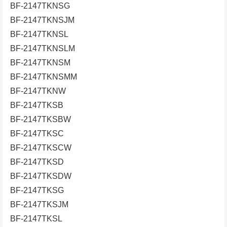
BF-2147TKNSG
BF-2147TKNSJM
BF-2147TKNSL
BF-2147TKNSLM
BF-2147TKNSM
BF-2147TKNSMM
BF-2147TKNW
BF-2147TKSB
BF-2147TKSBW
BF-2147TKSC
BF-2147TKSCW
BF-2147TKSD
BF-2147TKSDW
BF-2147TKSG
BF-2147TKSJM
BF-2147TKSL