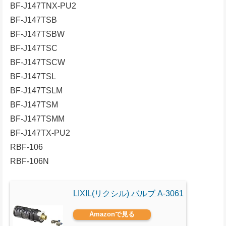
BF-J147TNX-PU2
BF-J147TSB
BF-J147TSBW
BF-J147TSC
BF-J147TSCW
BF-J147TSL
BF-J147TSLM
BF-J147TSM
BF-J147TSMM
BF-J147TX-PU2
RBF-106
RBF-106N
LIXIL(リクシル) バルブ A-3061
Amazonで見る