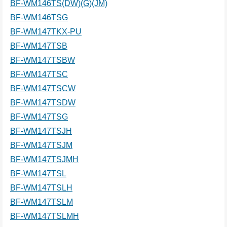
BF-WM146TS(DW)(G)(JM)
BF-WM146TSG
BF-WM147TKX-PU
BF-WM147TSB
BF-WM147TSBW
BF-WM147TSC
BF-WM147TSCW
BF-WM147TSDW
BF-WM147TSG
BF-WM147TSJH
BF-WM147TSJM
BF-WM147TSJMH
BF-WM147TSL
BF-WM147TSLH
BF-WM147TSLM
BF-WM147TSLMH