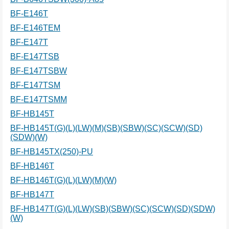
BF-E146T
BF-E146TEM
BF-E147T
BF-E147TSB
BF-E147TSBW
BF-E147TSM
BF-E147TSMM
BF-HB145T
BF-HB145T(G)(L)(LW)(M)(SB)(SBW)(SC)(SCW)(SD)
(SDW)(W)
BF-HB145TX(250)-PU
BF-HB146T
BF-HB146T(G)(L)(LW)(M)(W)
BF-HB147T
BF-HB147T(G)(L)(LW)(SB)(SBW)(SC)(SCW)(SD)(SDW)
(W)