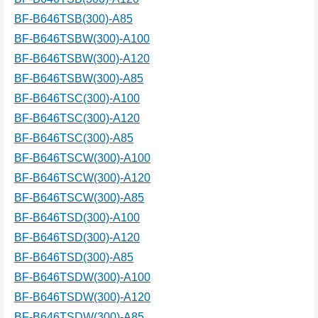
BF-B646TSB(300)-A85
BF-B646TSBW(300)-A100
BF-B646TSBW(300)-A120
BF-B646TSBW(300)-A85
BF-B646TSC(300)-A100
BF-B646TSC(300)-A120
BF-B646TSC(300)-A85
BF-B646TSCW(300)-A100
BF-B646TSCW(300)-A120
BF-B646TSCW(300)-A85
BF-B646TSD(300)-A100
BF-B646TSD(300)-A120
BF-B646TSD(300)-A85
BF-B646TSDW(300)-A100
BF-B646TSDW(300)-A120
BF-B646TSDW(300)-A85