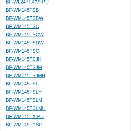
BF-WL247TX(V)-PU
BF-WM145TSB
BF-WM145TSBW
BF-WM145TSC
BF-WM145TSCW
BF-WM145TSDW
BF-WM145TSG
BF-WM145TSJH
BF-WM145TSJM
BF-WM145TSJMH
BF-WM145TSL
BF-WM145TSLH
BF-WM145TSLM
BF-WM145TSLMH
BF-WM145TX-PU
BF-WM145TYSG