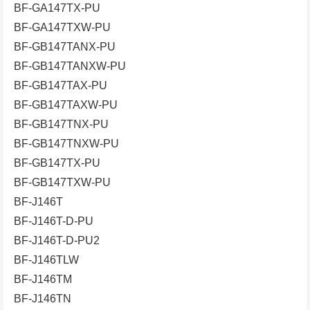
BF-GA147TX-PU
BF-GA147TXW-PU
BF-GB147TANX-PU
BF-GB147TANXW-PU
BF-GB147TAX-PU
BF-GB147TAXW-PU
BF-GB147TNX-PU
BF-GB147TNXW-PU
BF-GB147TX-PU
BF-GB147TXW-PU
BF-J146T
BF-J146T-D-PU
BF-J146T-D-PU2
BF-J146TLW
BF-J146TM
BF-J146TN