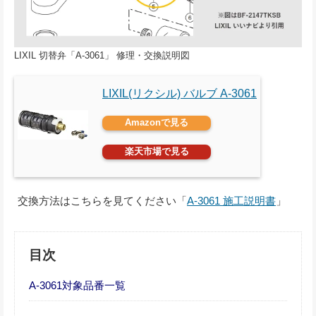
LIXIL 切替弁「A-3061」 修理・交換説明図
LIXIL(リクシル) バルブ A-3061
Amazonで見る
楽天市場で見る
交換方法はこちらを見てください「
A-3061 施工説明書
」
目次
A-3061対象品番一覧