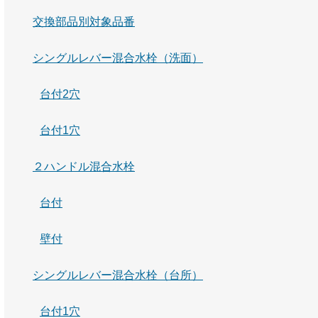
交換部品別対象品番
シングルレバー混合水栓（洗面）
台付2穴
台付1穴
２ハンドル混合水栓
台付
壁付
シングルレバー混合水栓（台所）
台付1穴