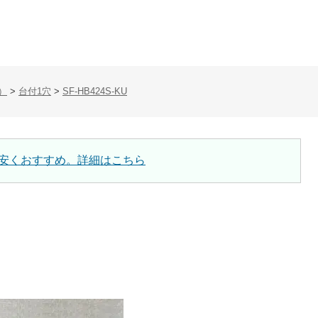
）
>
台付1穴
>
SF-HB424S-KU
安くおすすめ。詳細はこちら