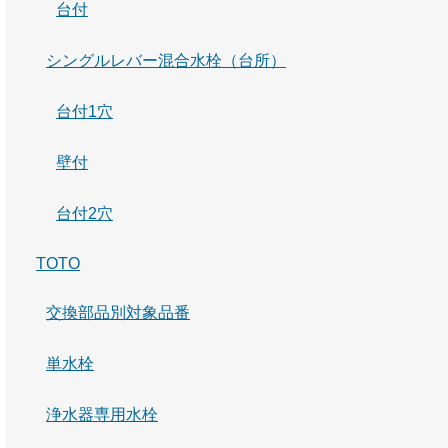
台付
シングルレバー混合水栓（台所）
台付1穴
壁付
台付2穴
TOTO
交換部品別対象品番
単水栓
浄水器専用水栓