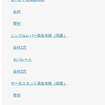
台付
壁付
シングルレバー混合水栓（洗面）
台付1穴
セパレート
台付2穴
サーモスタット混合水栓（浴室）
壁付