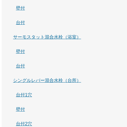
壁付
台付
サーモスタット混合水栓（浴室）
壁付
台付
シングルレバー混合水栓（台所）
台付1穴
壁付
台付2穴