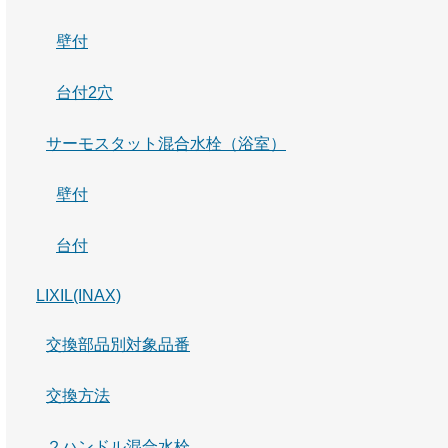
壁付
台付2穴
サーモスタット混合水栓（浴室）
壁付
台付
LIXIL(INAX)
交換部品別対象品番
交換方法
２ハンドル混合水栓