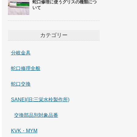
蛇口修理に使うグリスの種類につ
いて
カテゴリー
分岐金具
蛇口修理全般
蛇口交換
SANEI(旧:三栄水栓製作所)
交換部品別対象品番
KVK・MYM