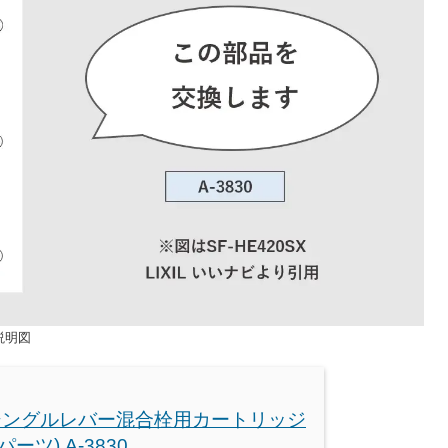
換説明図
L シングルレバー混合栓用カートリッジ
ーツ) A-3830