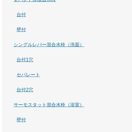
台付
壁付
シングルレバー混合水栓（洗面）
台付1穴
セパレート
台付2穴
サーモスタット混合水栓（浴室）
壁付