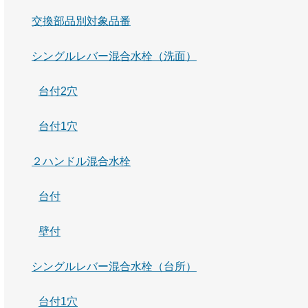
交換部品別対象品番
シングルレバー混合水栓（洗面）
台付2穴
台付1穴
２ハンドル混合水栓
台付
壁付
シングルレバー混合水栓（台所）
台付1穴