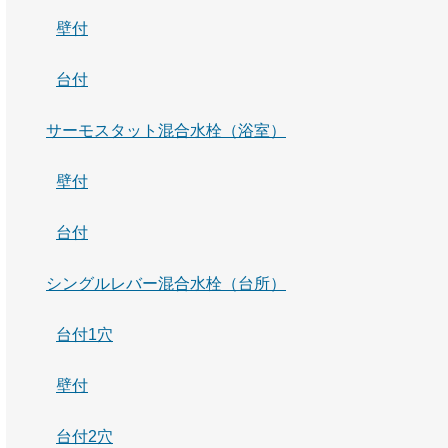
壁付
台付
サーモスタット混合水栓（浴室）
壁付
台付
シングルレバー混合水栓（台所）
台付1穴
壁付
台付2穴