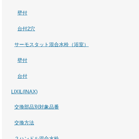
壁付
台付2穴
サーモスタット混合水栓（浴室）
壁付
台付
LIXIL(INAX)
交換部品別対象品番
交換方法
２ハンドル混合水栓