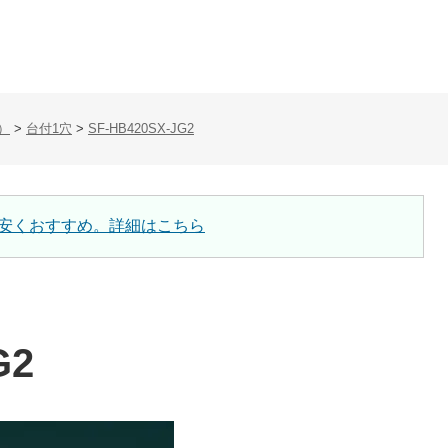
）
>
台付1穴
>
SF-HB420SX-JG2
安くおすすめ。詳細はこちら
G2