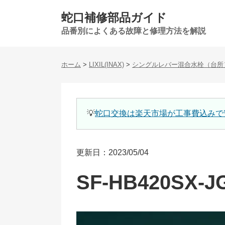
蛇口補修部品ガイド
品番別によくある故障と修理方法を解説
ホーム
>
LIXIL(INAX)
>
シングルレバー混合水栓（台所
💡
蛇口交換は楽天市場が工事費込みで
更新日：2023/05/04
SF-HB420SX-J