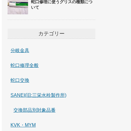
蛇口修理に使うグリスの種類につ
いて
カテゴリー
分岐金具
蛇口修理全般
蛇口交換
SANEI(旧:三栄水栓製作所)
交換部品別対象品番
KVK・MYM