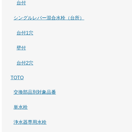
台付
シングルレバー混合水栓（台所）
台付1穴
壁付
台付2穴
TOTO
交換部品別対象品番
単水栓
浄水器専用水栓