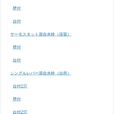
壁付
台付
サーモスタット混合水栓（浴室）
壁付
台付
シングルレバー混合水栓（台所）
台付1穴
壁付
台付2穴