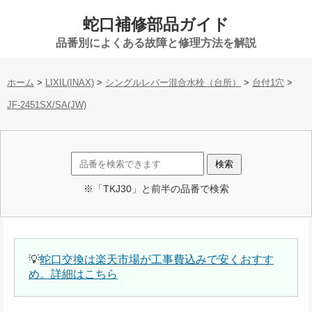
蛇口補修部品ガイド
品番別によくある故障と修理方法を解説
ホーム
>
LIXIL(INAX)
>
シングルレバー混合水栓（台所）
>
台付1穴
>
JF-2451SX/SA(JW)
※「TKJ30」と前半の品番で検索
💡
蛇口交換は楽天市場が工事費込みで安くおすす
め。詳細はこちら