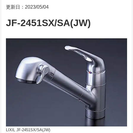
更新日：2023/05/04
JF-2451SX/SA(JW)
LIXIL JF-2451SX/SA(JW)