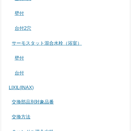
壁付
台付2穴
サーモスタット混合水栓（浴室）
壁付
台付
LIXIL(INAX)
交換部品別対象品番
交換方法