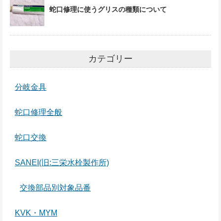
蛇口修理に使うグリスの種類について
カテゴリー
分岐金具
蛇口修理全般
蛇口交換
SANEI(旧:三栄水栓製作所)
交換部品別対象品番
KVK・MYM