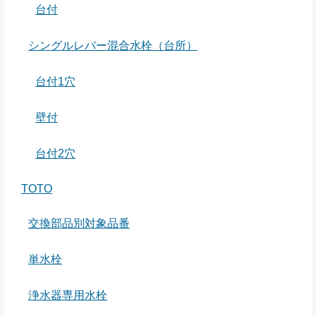
台付
シングルレバー混合水栓（台所）
台付1穴
壁付
台付2穴
TOTO
交換部品別対象品番
単水栓
浄水器専用水栓