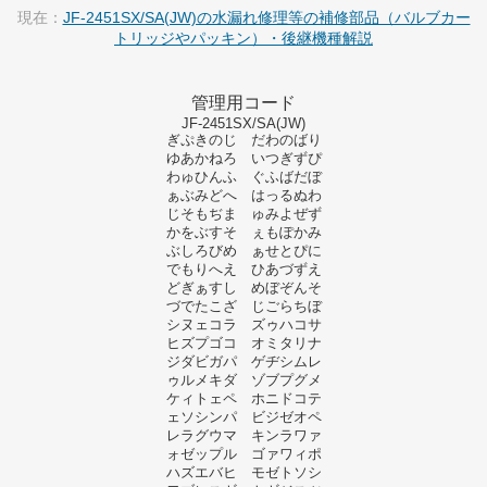
現在：
JF-2451SX/SA(JW)の水漏れ修理等の補修部品（バルブカー
トリッジやパッキン）・後継機種解説
管理用コード
JF-2451SX/SA(JW)
ぎぷきのじ だわのばり
ゆあかねろ いつぎずぴ
わゅひんふ ぐふばだぼ
ぁぶみどへ はっるぬわ
じそもぢま ゅみよぜず
かをぶすそ ぇもぽかみ
ぶしろびめ ぁせとぴに
でもりへえ ひあづずえ
どぎぁすし めぼぞんそ
づでたこざ じごらちぼ
シヌェコラ ズゥハコサ
ヒズプゴコ オミタリナ
ジダビガパ ゲヂシムレ
ゥルメキダ ゾブプグメ
ケィトェペ ホニドコテ
ェソシンパ ビジゼオペ
レラグウマ キンラワァ
ォゼップル ゴァワィポ
ハズエバヒ モゼトソシ