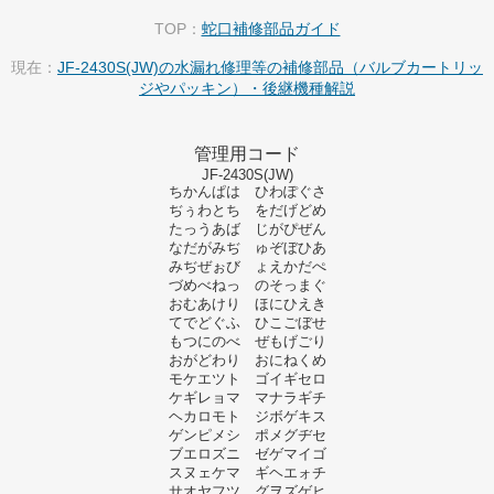
TOP：
蛇口補修部品ガイド
現在：
JF-2430S(JW)の水漏れ修理等の補修部品（バルブカートリッ
ジやパッキン）・後継機種解説
管理用コード
JF-2430S(JW)
ちかんぱは ひわぽぐさ
ぢぅわとち をだげどめ
たっうあば じがぴぜん
なだがみぢ ゅぞぼひあ
みぢぜぉび ょえかだぺ
づめべねっ のそっまぐ
おむあけり ほにひえき
てでどぐふ ひこごぼせ
もつにのべ ぜもげごり
おがどわり おにねくめ
モケエツト ゴイギセロ
ケギレョマ マナラギチ
ヘカロモト ジボゲキス
ゲンピメシ ポメグヂセ
ブエロズニ ゼゲマイゴ
スヌェケマ ギヘエォチ
サオヤフツ グヲズゲヒ