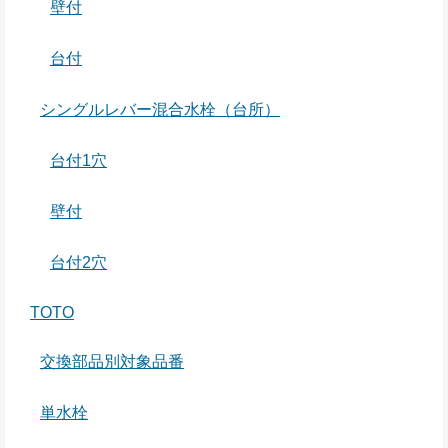
壁付
台付
シングルレバー混合水栓（台所）
台付1穴
壁付
台付2穴
TOTO
交換部品別対象品番
単水栓