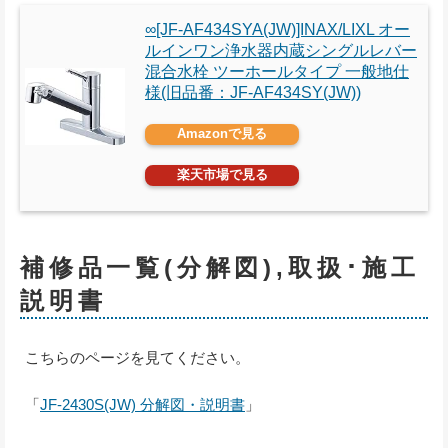
∞[JF-AF434SYA(JW)]INAX/LIXL オー
ルインワン浄水器内蔵シングルレバー
混合水栓 ツーホールタイプ 一般地仕
様(旧品番：JF-AF434SY(JW))
Amazonで見る
楽天市場で見る
補修品一覧(分解図),取扱･施工
説明書
こちらのページを見てください。
「
JF-2430S(JW) 分解図・説明書
」