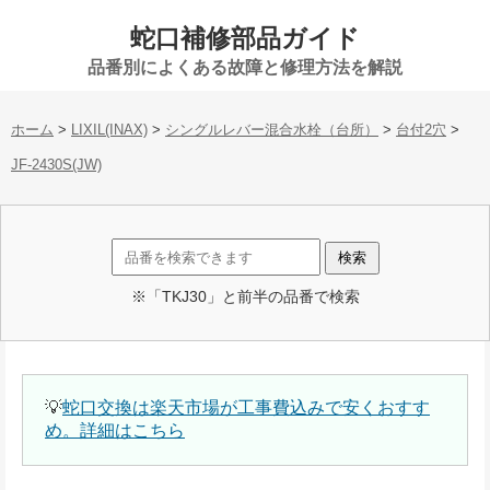
蛇口補修部品ガイド
品番別によくある故障と修理方法を解説
ホーム
>
LIXIL(INAX)
>
シングルレバー混合水栓（台所）
>
台付2穴
>
JF-2430S(JW)
※「TKJ30」と前半の品番で検索
💡
蛇口交換は楽天市場が工事費込みで安くおすす
め。詳細はこちら