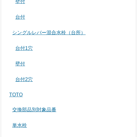
壁付
台付
シングルレバー混合水栓（台所）
台付1穴
壁付
台付2穴
TOTO
交換部品別対象品番
単水栓