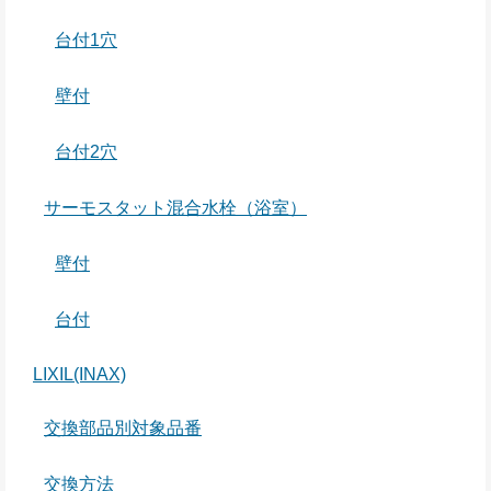
台付1穴
壁付
台付2穴
サーモスタット混合水栓（浴室）
壁付
台付
LIXIL(INAX)
交換部品別対象品番
交換方法