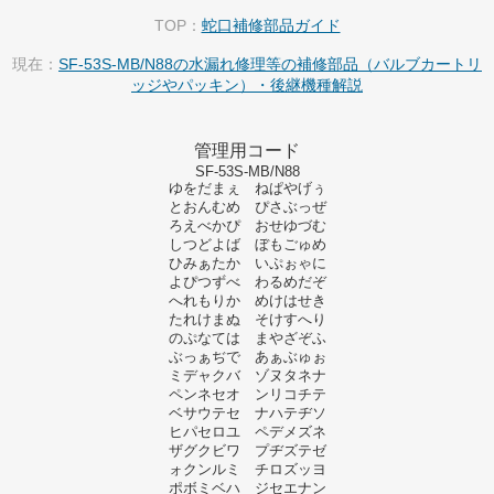
TOP：
蛇口補修部品ガイド
現在：
SF-53S-MB/N88の水漏れ修理等の補修部品（バルブカートリ
ッジやパッキン）・後継機種解説
管理用コード
SF-53S-MB/N88
ゆをだまぇ ねぱやげぅ
とおんむめ ぴさぶっぜ
ろえべかぴ おせゆづむ
しつどよば ぼもごゅめ
ひみぁたか いぷぉゃに
よぴつずべ わるめだぞ
へれもりか めけはせき
たれけまぬ そけすへり
のぷなては まやざぞふ
ぶっぁぢで あぁぶゅぉ
ミデャクバ ゾヌタネナ
ペンネセオ ンリコチテ
ベサウテセ ナハテヂソ
ヒパセロユ ペデメズネ
ザグクビワ プヂズテゼ
ォクンルミ チロズッヨ
ポボミベハ ジセエナン