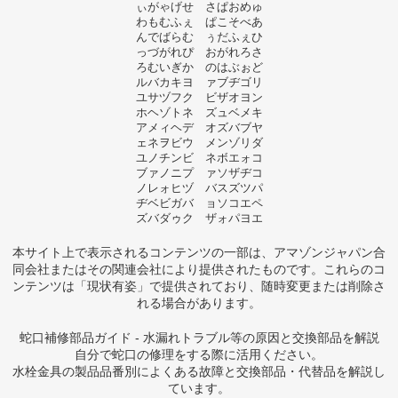
ぃがゃげせ さぱおめゅ
わもむふぇ ぱこそべあ
んでばらむ ぅだふぇひ
っづがれぴ おがれろさ
ろむいぎか のはぶぉど
ルバカキヨ ァブヂゴリ
ユサヅフク ビザオヨン
ホヘゾトネ ズュベメキ
アメィヘデ オズバブヤ
ェネヲビウ メンゾリダ
ユノチンビ ネボエォコ
ブァノニプ ァソザヂコ
ノレォヒヅ バスズツパ
ヂベビガバ ョソコエペ
ズバダゥク ザォパヨエ
本サイト上で表示されるコンテンツの一部は、アマゾンジャパン合
同会社またはその関連会社により提供されたものです。これらのコ
ンテンツは「現状有姿」で提供されており、随時変更または削除さ
れる場合があります。
蛇口補修部品ガイド - 水漏れトラブル等の原因と交換部品を解説
自分で蛇口の修理をする際に活用ください。
水栓金具の製品品番別によくある故障と交換部品・代替品を解説し
ています。