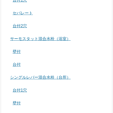
台付1穴
セパレート
台付2穴
サーモスタット混合水栓（浴室）
壁付
台付
シングルレバー混合水栓（台所）
台付1穴
壁付