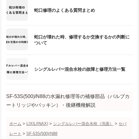
蛇口修理のよくある質問まとめ
蛇口が壊れた時、修理するか交換するかの判断に
ついて
シングルレバー混合水栓の故障と修理方法一覧
SF-53S(500)/N88の水漏れ修理等の補修部品（バルブカ
ートリッジやパッキン）・後継機種解説
ホーム
>
LIXIL(INAX)
>
シングルレバー混合水栓（洗面）
>
セパ
レート
>
SF-53S(500)/N88