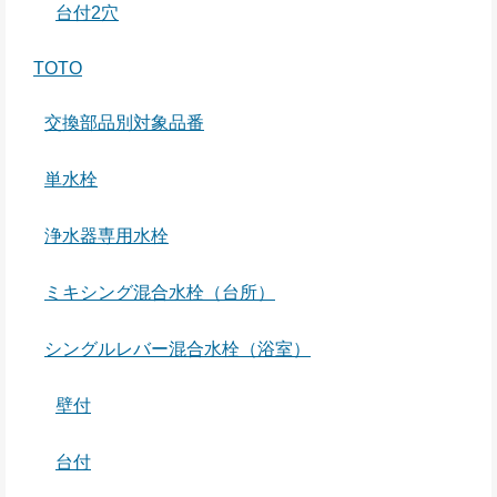
台付2穴
TOTO
交換部品別対象品番
単水栓
浄水器専用水栓
ミキシング混合水栓（台所）
シングルレバー混合水栓（浴室）
壁付
台付