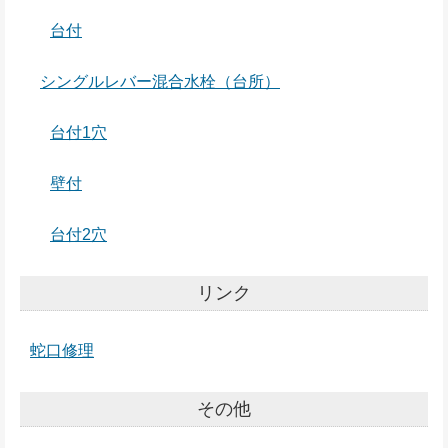
台付
シングルレバー混合水栓（台所）
台付1穴
壁付
台付2穴
リンク
蛇口修理
その他