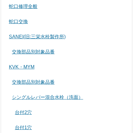
蛇口修理全般
蛇口交換
SANEI(旧:三栄水栓製作所)
交換部品別対象品番
KVK・MYM
交換部品別対象品番
シングルレバー混合水栓（洗面）
台付2穴
台付1穴