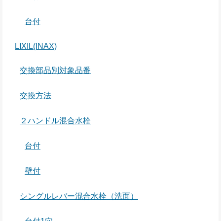
台付
LIXIL(INAX)
交換部品別対象品番
交換方法
２ハンドル混合水栓
台付
壁付
シングルレバー混合水栓（洗面）