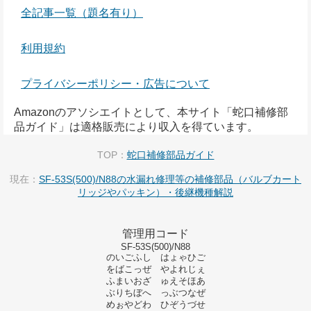
全記事一覧（題名有り）
利用規約
プライバシーポリシー・広告について
Amazonのアソシエイトとして、本サイト「蛇口補修部
品ガイド」は適格販売により収入を得ています。
TOP：
蛇口補修部品ガイド
現在：
SF-53S(500)/N88の水漏れ修理等の補修部品（バルブカート
リッジやパッキン）・後継機種解説
管理用コード
SF-53S(500)/N88
のいごふし はょゃひご
をばこっぜ やよれじぇ
ふまいおざ ゅえそほあ
ぶりちぼへ っぶつなぜ
めぉやどわ ひぞうづせ