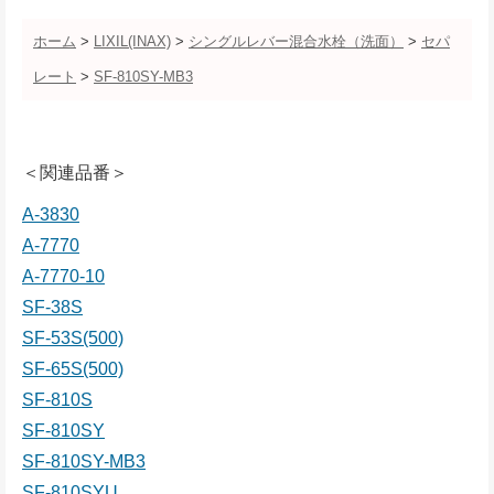
ホーム
>
LIXIL(INAX)
>
シングルレバー混合水栓（洗面）
>
セパ
レート
>
SF-810SY-MB3
＜関連品番＞
A-3830
A-7770
A-7770-10
SF-38S
SF-53S(500)
SF-65S(500)
SF-810S
SF-810SY
SF-810SY-MB3
SF-810SYU