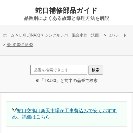
蛇口補修部品ガイド
品番別によくある故障と修理方法を解説
ホーム
>
LIXIL(INAX)
>
シングルレバー混合水栓（洗面）
>
セパレート
>
SF-810SY-MB3
※「TKJ30」と前半の品番で検索
💡
蛇口交換は楽天市場が工事費込みで安くおすす
め。詳細はこちら