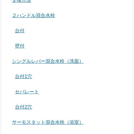
交換方法
２ハンドル混合水栓
台付
壁付
シングルレバー混合水栓（洗面）
台付1穴
セパレート
台付2穴
サーモスタット混合水栓（浴室）