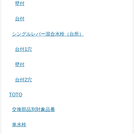
壁付
台付
シングルレバー混合水栓（台所）
台付1穴
壁付
台付2穴
TOTO
交換部品別対象品番
単水栓