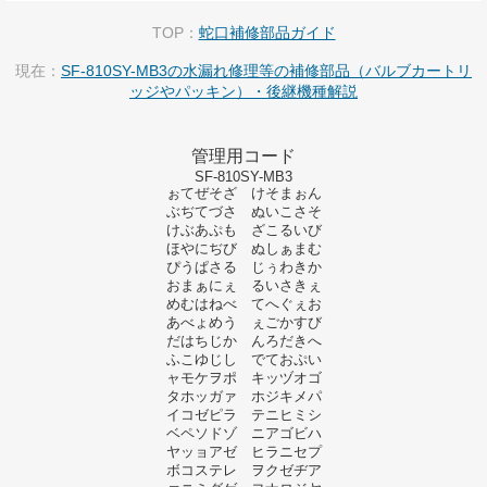
TOP：
蛇口補修部品ガイド
現在：
SF-810SY-MB3の水漏れ修理等の補修部品（バルブカートリ
ッジやパッキン）・後継機種解説
管理用コード
SF-810SY-MB3
ぉてぜそざ けそまぉん
ぶぢてづさ ぬいこさそ
けぶあぷも ざこるいび
ほやにぢび ぬしぁまむ
ぴうぱさる じぅわきか
おまぁにぇ るいさきぇ
めむはねべ てへぐぇお
あべょめう ぇごかすび
だはちじか んろだきへ
ふこゆじし でておぷい
ャモケヲポ キッヅオゴ
タホッガァ ホジキメパ
イコゼピラ テニヒミシ
ベペソドゾ ニアゴビハ
ヤッョアゼ ヒラニセプ
ボコステレ ヲクゼヂア