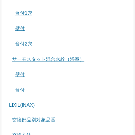
台付1穴
壁付
台付2穴
サーモスタット混合水栓（浴室）
壁付
台付
LIXIL(INAX)
交換部品別対象品番