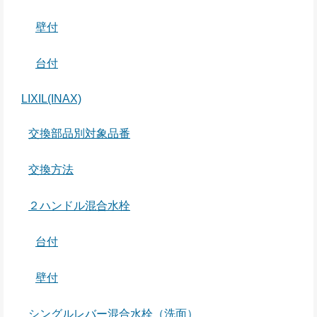
壁付
台付
LIXIL(INAX)
交換部品別対象品番
交換方法
２ハンドル混合水栓
台付
壁付
シングルレバー混合水栓（洗面）