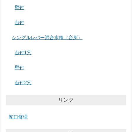
壁付
台付
シングルレバー混合水栓（台所）
台付1穴
壁付
台付2穴
リンク
蛇口修理