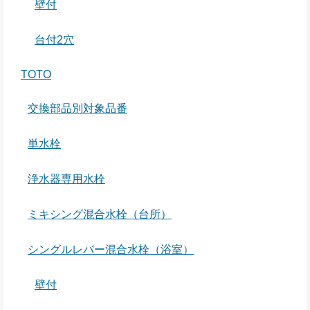
壁付
台付2穴
TOTO
交換部品別対象品番
単水栓
浄水器専用水栓
ミキシング混合水栓（台所）
シングルレバー混合水栓（浴室）
壁付