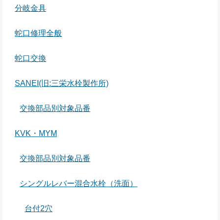
分岐金具
蛇口修理全般
蛇口交換
SANEI(旧:三栄水栓製作所)
交換部品別対象品番
KVK・MYM
交換部品別対象品番
シングルレバー混合水栓（洗面）
台付2穴