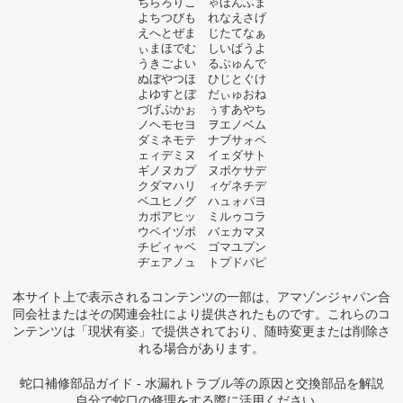
ちらろりこ ゃほんふま
よちつびも れなえさげ
えへとぜま じたてなぁ
ぃまほでむ しいばうよ
うきごよい るぶゅんで
ぬぼやつほ ひじとぐけ
よゆすとぼ だぃゅおね
づげぷかぉ ぅすあやち
ノヘモセヨ ヲエノベム
ダミネモテ ナブサォペ
ェィデミヌ イェダサト
ギノヌカプ ヌボケサデ
クダマハリ ィゲネチデ
ベユヒノグ ハュォパヨ
カポアヒッ ミルゥコラ
ウペイヅボ バェカマヌ
チビィャベ ゴマユプン
ヂェアノュ トプドパピ
本サイト上で表示されるコンテンツの一部は、アマゾンジャパン合
同会社またはその関連会社により提供されたものです。これらのコ
ンテンツは「現状有姿」で提供されており、随時変更または削除さ
れる場合があります。
蛇口補修部品ガイド - 水漏れトラブル等の原因と交換部品を解説
自分で蛇口の修理をする際に活用ください。