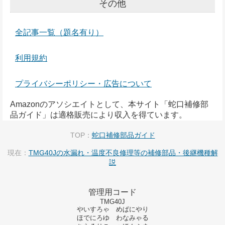
その他
全記事一覧（題名有り）
利用規約
プライバシーポリシー・広告について
Amazonのアソシエイトとして、本サイト「蛇口補修部
品ガイド」は適格販売により収入を得ています。
TOP：
蛇口補修部品ガイド
現在：
TMG40Jの水漏れ・温度不良修理等の補修部品・後継機種解
説
管理用コード
TMG40J
やいすろゃ めぱにやり
ほでにろゆ わなみゃる