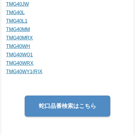
TMG40JW
TMG40L
TMG40L1
TMG40MM
TMG40MRX
TMG40WH
TMG40WQ1
TMG40WRX
TMG40WY1(R)X
蛇口品番検索はこちら