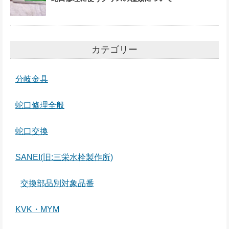
カテゴリー
分岐金具
蛇口修理全般
蛇口交換
SANEI(旧:三栄水栓製作所)
交換部品別対象品番
KVK・MYM