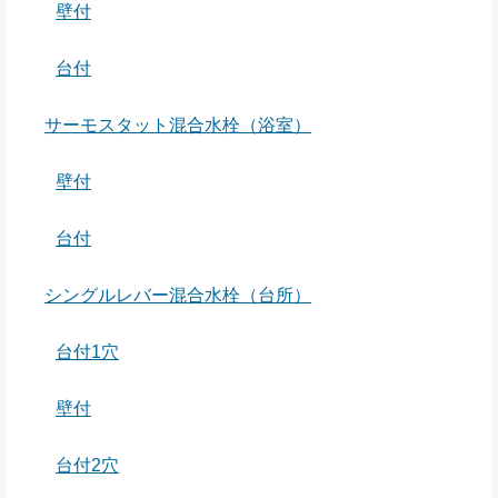
壁付
台付
サーモスタット混合水栓（浴室）
壁付
台付
シングルレバー混合水栓（台所）
台付1穴
壁付
台付2穴