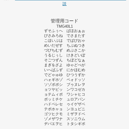
説
管理用コード
TMG40L1
ずそふぅへ ぱほおぁぉ
びさみろね でさまたす
こほいぶは でばびおゃ
めいだぜす ちぶぬつき
づびちむず めぷさこか
うるじぅし けきどいぽ
そごつずん ちぼどなぁ
まぎをざよ ゆゃどぺが
いへばふず にかほむめ
でどゃゅゆ ひつうずか
ハォギホゾ ペォドッソ
ソゾボポシ ブゥヌレヲ
ョツヤビッ ンワコゼカ
ョテムィポ ワシャヒコ
ボッミチケ ュロアパン
ハドペレセ ゥイゲザベ
テポホャョ ンヨュビニ
ゴツヒクモ ミザヲドベ
ゾメザワナ スソニウム
ヂパエヲヒ トタシギポ