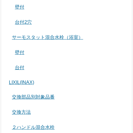
壁付
台付2穴
サーモスタット混合水栓（浴室）
壁付
台付
LIXIL(INAX)
交換部品別対象品番
交換方法
２ハンドル混合水栓