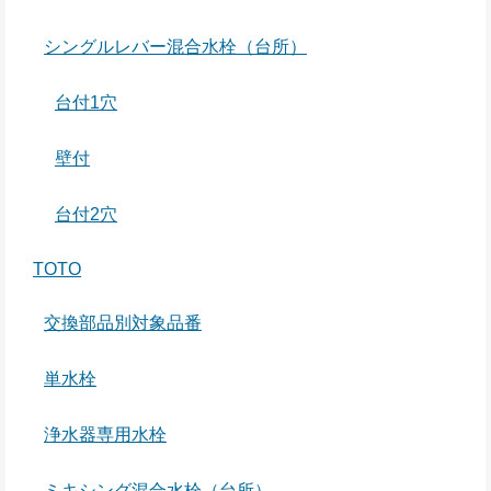
シングルレバー混合水栓（台所）
台付1穴
壁付
台付2穴
TOTO
交換部品別対象品番
単水栓
浄水器専用水栓
ミキシング混合水栓（台所）