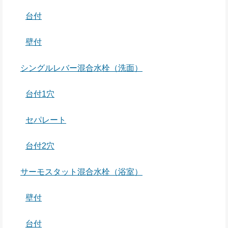
台付
壁付
シングルレバー混合水栓（洗面）
台付1穴
セパレート
台付2穴
サーモスタット混合水栓（浴室）
壁付
台付