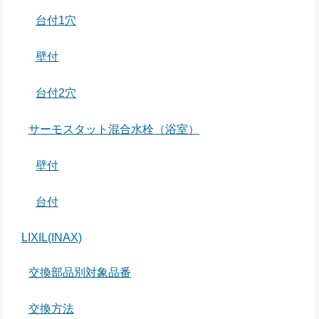
台付1穴
壁付
台付2穴
サーモスタット混合水栓（浴室）
壁付
台付
LIXIL(INAX)
交換部品別対象品番
交換方法