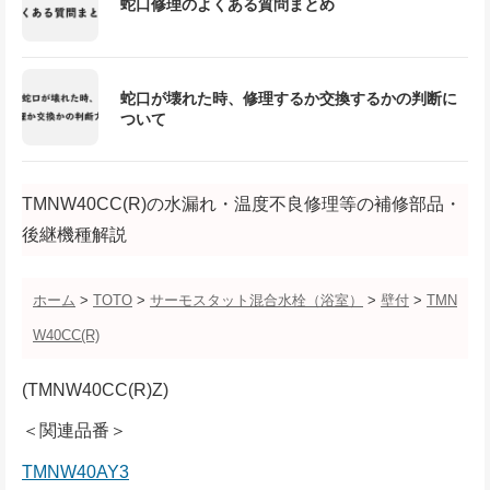
蛇口修理のよくある質問まとめ
蛇口が壊れた時、修理するか交換するかの判断に
ついて
TMNW40CC(R)の水漏れ・温度不良修理等の補修部品・
後継機種解説
ホーム
>
TOTO
>
サーモスタット混合水栓（浴室）
>
壁付
>
TMN
W40CC(R)
(TMNW40CC(R)Z)
＜関連品番＞
TMNW40AY3