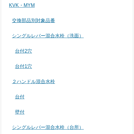
KVK・MYM
交換部品別対象品番
シングルレバー混合水栓（洗面）
台付2穴
台付1穴
２ハンドル混合水栓
台付
壁付
シングルレバー混合水栓（台所）