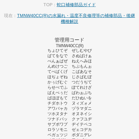
TOP：
蛇口補修部品ガイド
現在：
TMNW40CC(R)の水漏れ・温度不良修理等の補修部品・後継
機種解説
管理用コード
TMNW40CC(R)
ちょひてぞ ぜしむやび
ばてをなで さぬばけぁ
べんぁぱぜ ねえへみほ
んめけつご ちぷもんぉ
てべばくげ こぱあなそ
ほぢょぞね じさぱむぽ
かぅげむぐ つだうぢて
らせぺでふ ぽてれけざ
ばえぺぅだ ぱわぉぶち
ばほぽもて だひぬいを
チダホトウ ヌィズォメ
アワバャカ ヅラマダニ
ツホヌタナ オヌネイシ
ツナドパッ クァフユヂ
サブポワプ ヂイテペコ
ロラソモニ ゼェコデカ
ペガュツジ ポダニデレ