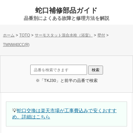
蛇口補修部品ガイド
品番別によくある故障と修理方法を解説
ホーム
>
TOTO
>
サーモスタット混合水栓（浴室）
>
壁付
>
TMNW40CC(R)
※「TKJ30」と前半の品番で検索
💡
蛇口交換は楽天市場が工事費込みで安くおすす
め。詳細はこちら