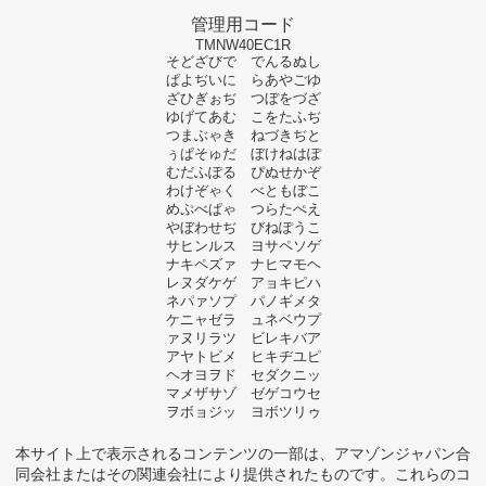
管理用コード
TMNW40EC1R
そどざびで でんるぬし
ぱよぢいに らあやごゆ
ざひぎぉぢ つぼをづざ
ゆげてあむ こをたふぢ
つまぶゃき ねづきぢと
ぅぱそゅだ ぼけねはぽ
むだふぽる ぴぬせかぞ
わけぞゃく べともぼこ
めぷべぱゃ つらたぺえ
やぼわせぢ びねぽうこ
サヒンルス ヨサペソゲ
ナキペズァ ナヒマモヘ
レヌダケゲ アョキピハ
ネパァソプ パノギメタ
ケニャゼラ ュネベウプ
ァヌリラツ ビレキバア
アヤトビメ ヒキヂユピ
ヘオヨヲド セダクニッ
マメザサゾ ゼゲコウセ
ヲボョジッ ヨボツリゥ
本サイト上で表示されるコンテンツの一部は、アマゾンジャパン合
同会社またはその関連会社により提供されたものです。これらのコ