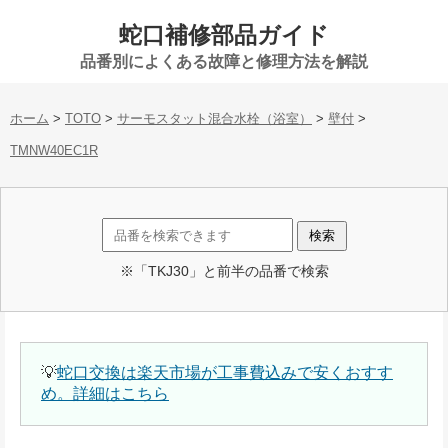
蛇口補修部品ガイド
品番別によくある故障と修理方法を解説
ホーム
>
TOTO
>
サーモスタット混合水栓（浴室）
>
壁付
>
TMNW40EC1R
※「TKJ30」と前半の品番で検索
💡
蛇口交換は楽天市場が工事費込みで安くおすす
め。詳細はこちら