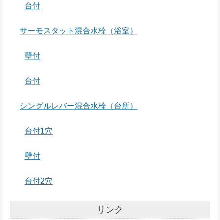
台付
サーモスタット混合水栓（浴室）
壁付
台付
シングルレバー混合水栓（台所）
台付1穴
壁付
台付2穴
リンク