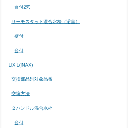
台付2穴
サーモスタット混合水栓（浴室）
壁付
台付
LIXIL(INAX)
交換部品別対象品番
交換方法
２ハンドル混合水栓
台付