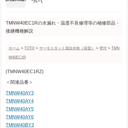
ついて
TMNW40EC1Rの水漏れ・温度不良修理等の補修部品・
後継機種解説
ホーム
>
TOTO
>
サーモスタット混合水栓（浴室）
>
壁付
>
TMN
W40EC1R
(TMNW40EC1RZ)
＜関連品番＞
TMNW40AY3
TMNW40AY4
TMNW40AY5
TMNW40AY6
TMNW40BY3