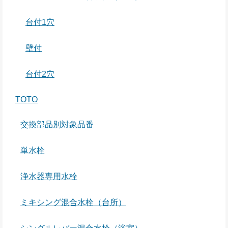
台付1穴
壁付
台付2穴
TOTO
交換部品別対象品番
単水栓
浄水器専用水栓
ミキシング混合水栓（台所）