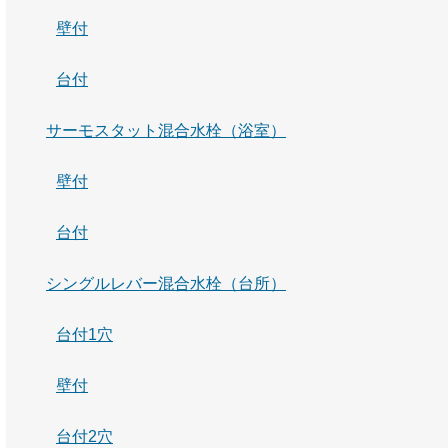
壁付
台付
サーモスタット混合水栓（浴室）
壁付
台付
シングルレバー混合水栓（台所）
台付1穴
壁付
台付2穴