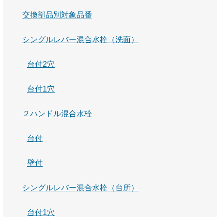
交換部品別対象品番
シングルレバー混合水栓（洗面）
台付2穴
台付1穴
２ハンドル混合水栓
台付
壁付
シングルレバー混合水栓（台所）
台付1穴