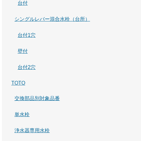
台付
シングルレバー混合水栓（台所）
台付1穴
壁付
台付2穴
TOTO
交換部品別対象品番
単水栓
浄水器専用水栓