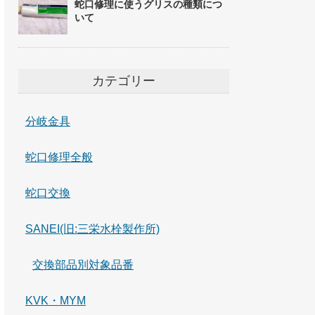
蛇口修理に使うグリスの種類につ
いて
カテゴリー
分岐金具
蛇口修理全般
蛇口交換
SANEI(旧:三栄水栓製作所)
交換部品別対象品番
KVK・MYM