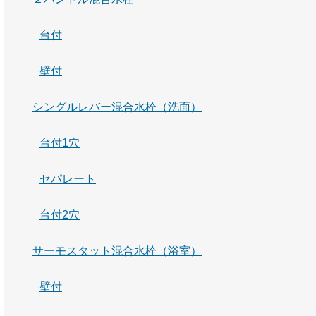
台付
壁付
シングルレバー混合水栓（洗面）
台付1穴
セパレート
台付2穴
サーモスタット混合水栓（浴室）
壁付