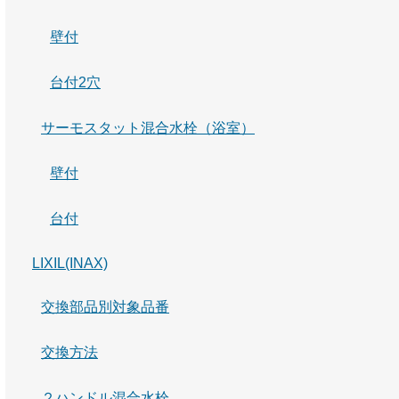
壁付
台付2穴
サーモスタット混合水栓（浴室）
壁付
台付
LIXIL(INAX)
交換部品別対象品番
交換方法
２ハンドル混合水栓