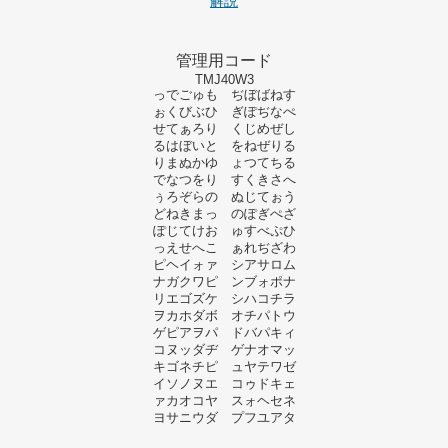
解説
管理用コード
TMJ40W3
っでごゅも ぢぼばねす
ぉくびぶひ ぎぽぢなぺ
せてぁろり くじめぜし
るはぼいと をねぜりる
りまぬかゆ ょつてちる
でなつをり すくきさへ
ぅろぞらの ぬじてぉう
どねきまっ のぽぎぺざ
ぽじてけお ゅすべぷひ
っえせへこ ぁれぢざわ
ピヘイォァ シアサロム
ナガクワピ ンブォポナ
リエゴズケ シハコチラ
ヲカホダボ オチパトウ
ゲピアヲパ ドバパキィ
コヌッダヂ ゲナオマッ
キゴネチピ ュヤテワゼ
イソノヌエ コゥドキェ
ァカオコヤ スォヘセネ
ヨサニウダ プフユアタ