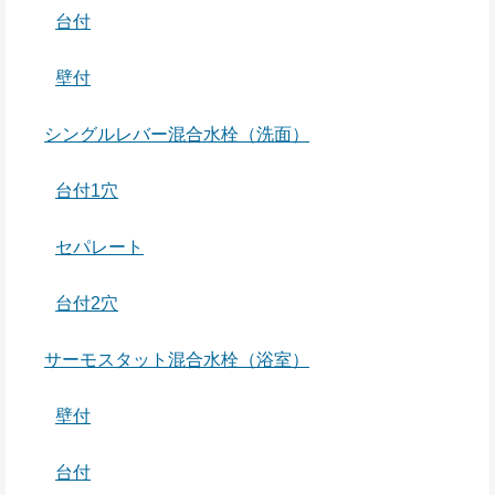
台付
壁付
シングルレバー混合水栓（洗面）
台付1穴
セパレート
台付2穴
サーモスタット混合水栓（浴室）
壁付
台付