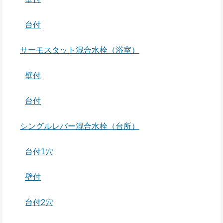
台付
サーモスタット混合水栓（浴室）
壁付
台付
シングルレバー混合水栓（台所）
台付1穴
壁付
台付2穴