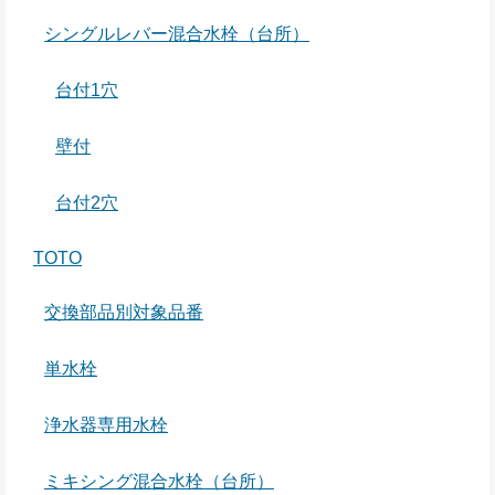
シングルレバー混合水栓（台所）
台付1穴
壁付
台付2穴
TOTO
交換部品別対象品番
単水栓
浄水器専用水栓
ミキシング混合水栓（台所）