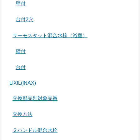
壁付
台付2穴
サーモスタット混合水栓（浴室）
壁付
台付
LIXIL(INAX)
交換部品別対象品番
交換方法
２ハンドル混合水栓