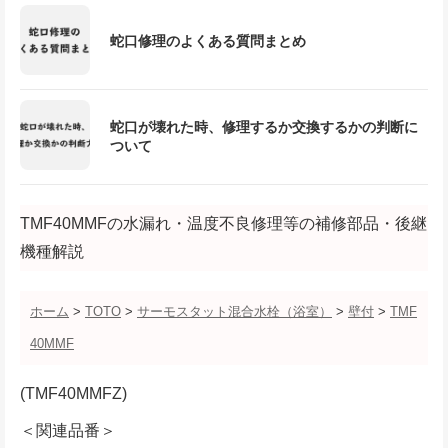
蛇口修理のよくある質問まとめ
蛇口が壊れた時、修理するか交換するかの判断に
ついて
TMF40MMFの水漏れ・温度不良修理等の補修部品・後継
機種解説
ホーム
>
TOTO
>
サーモスタット混合水栓（浴室）
>
壁付
>
TMF
40MMF
(TMF40MMFZ)
＜関連品番＞