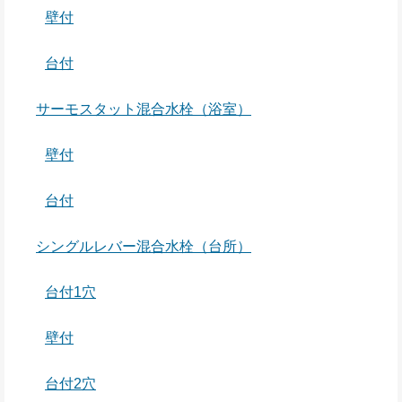
壁付
台付
サーモスタット混合水栓（浴室）
壁付
台付
シングルレバー混合水栓（台所）
台付1穴
壁付
台付2穴