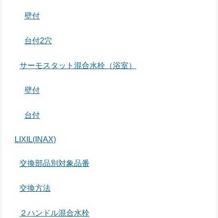
壁付
台付2穴
サーモスタット混合水栓（浴室）
壁付
台付
LIXIL(INAX)
交換部品別対象品番
交換方法
２ハンドル混合水栓