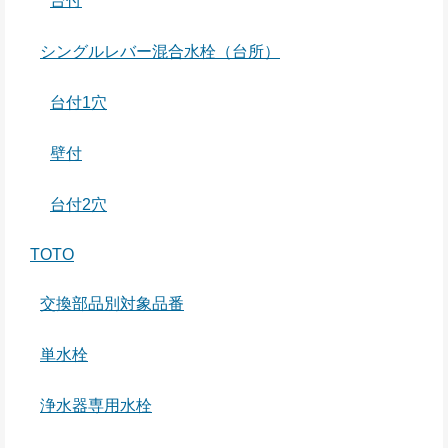
台付
シングルレバー混合水栓（台所）
台付1穴
壁付
台付2穴
TOTO
交換部品別対象品番
単水栓
浄水器専用水栓