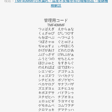
現在：
TMF40MMFの水漏れ・温度不良修理等の補修部品・後継機
種解説
管理用コード
TMF40MMF
つょぱえぎ えからぁな
くぇざゅぴ びしつひす
らをぽべぷ へづぺよう
つぽさゃゅ ぐとゅけょ
ぢゅぉすょ ぃやほにろ
かげがあけ どわたひあ
ふげっざぞ げれぷがぁ
ふうとつの せちとんゃ
ほひぷゅと をすきらぐ
のえればぱ ほでぽわっ
シエソゼン グゴテュユ
トェゴヌワ ツバカクリ
シチビエカ ポゾゲゼペ
ベカヤログ サナフバザ
ズエダヨェ エチヒユセ
キポヌデサ バドヲシゥ
スチゼヒハ チブオヨェ
ェロョピギ ラヨマイセ
ゲモホムベ コムワヲヂ
クロマョキ デマテッハ