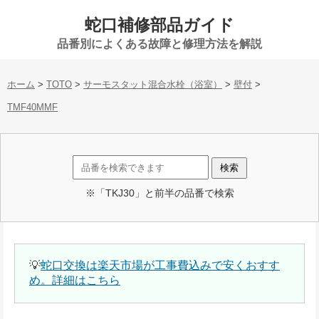
蛇口補修部品ガイド
品番別によくある故障と修理方法を解説
ホーム
>
TOTO
>
サーモスタット混合水栓（浴室）
>
壁付
>
TMF40MMF
※「TKJ30」と前半の品番で検索
💡
蛇口交換は楽天市場が工事費込みで安くおすす
め。詳細はこちら