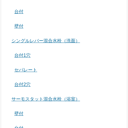
台付
壁付
シングルレバー混合水栓（洗面）
台付1穴
セパレート
台付2穴
サーモスタット混合水栓（浴室）
壁付