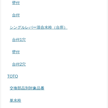
壁付
台付
シングルレバー混合水栓（台所）
台付1穴
壁付
台付2穴
TOTO
交換部品別対象品番
単水栓