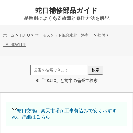
蛇口補修部品ガイド
品番別によくある故障と修理方法を解説
ホーム
>
TOTO
>
サーモスタット混合水栓（浴室）
>
壁付
>
TMF40WFRR
※「TKJ30」と前半の品番で検索
💡
蛇口交換は楽天市場が工事費込みで安くおすす
め。詳細はこちら