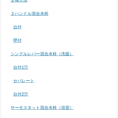
交換方法
２ハンドル混合水栓
台付
壁付
シングルレバー混合水栓（洗面）
台付1穴
セパレート
台付2穴
サーモスタット混合水栓（浴室）