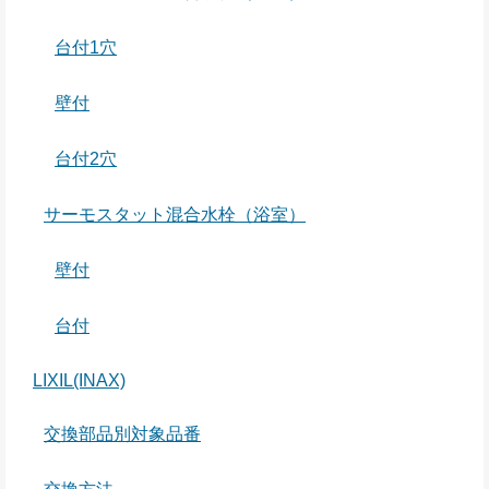
台付1穴
壁付
台付2穴
サーモスタット混合水栓（浴室）
壁付
台付
LIXIL(INAX)
交換部品別対象品番