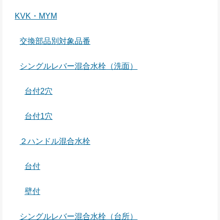
KVK・MYM
交換部品別対象品番
シングルレバー混合水栓（洗面）
台付2穴
台付1穴
２ハンドル混合水栓
台付
壁付
シングルレバー混合水栓（台所）