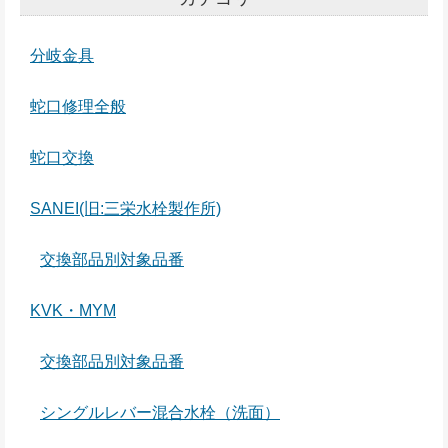
分岐金具
蛇口修理全般
蛇口交換
SANEI(旧:三栄水栓製作所)
交換部品別対象品番
KVK・MYM
交換部品別対象品番
シングルレバー混合水栓（洗面）