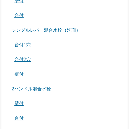
壁付
台付
シングルレバー混合水栓（洗面）
台付1穴
台付2穴
壁付
2ハンドル混合水栓
壁付
台付