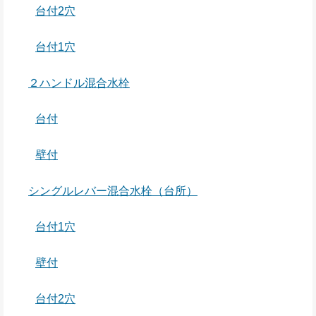
台付2穴
台付1穴
２ハンドル混合水栓
台付
壁付
シングルレバー混合水栓（台所）
台付1穴
壁付
台付2穴