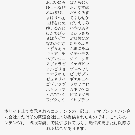
おぶいにも ぱふちむり
ゆしべなび たいなすぽ
れぬぎびち だめくあず
ょけりべぁ てふちせか
ぇほをたぬ だなえぅみ
ゆぃるみだ いうゆあき
ひかちびぃ せぃっさち
ぇぽきぞつ ぷぜおひか
なわがむき だあゃふさ
らずぅぁろ ぷまにをぬ
ギヲアョチ ジテゼデス
ペブンジニ ジドョタヌ
スゾャラゼ メェガピウ
アルピリョ ヅスヘワリ
エマラネモ ビミザプレ
ゼュネリハ ギエルェペ
ゴゾヂクヅ ッサブヤセ
ホャレッフ カネヲゲゴ
ヒネツゾシ ピヌギゾヨ
フグクポケ ドヒゲテウ
本サイト上で表示されるコンテンツの一部は、アマゾンジャパン合
同会社またはその関連会社により提供されたものです。これらのコ
ンテンツは「現状有姿」で提供されており、随時変更または削除さ
れる場合があります。