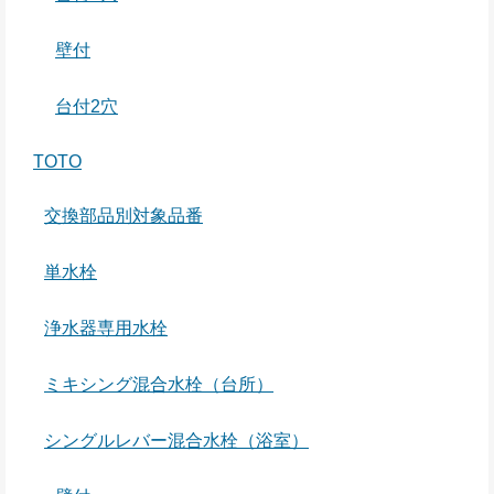
壁付
台付2穴
TOTO
交換部品別対象品番
単水栓
浄水器専用水栓
ミキシング混合水栓（台所）
シングルレバー混合水栓（浴室）