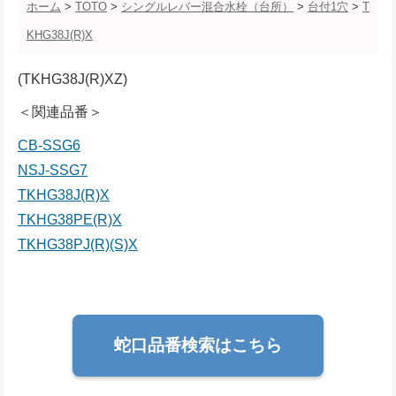
ホーム
>
TOTO
>
シングルレバー混合水栓（台所）
>
台付1穴
>
T
KHG38J(R)X
(TKHG38J(R)XZ)
＜関連品番＞
CB-SSG6
NSJ-SSG7
TKHG38J(R)X
TKHG38PE(R)X
TKHG38PJ(R)(S)X
蛇口品番検索はこちら