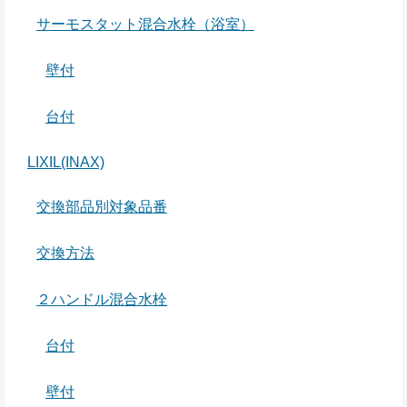
サーモスタット混合水栓（浴室）
壁付
台付
LIXIL(INAX)
交換部品別対象品番
交換方法
２ハンドル混合水栓
台付
壁付