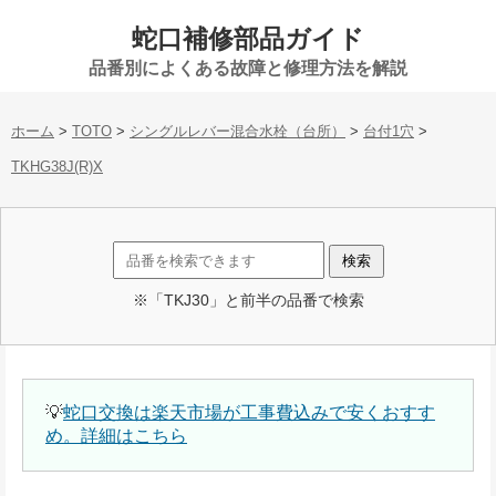
蛇口補修部品ガイド
品番別によくある故障と修理方法を解説
ホーム
>
TOTO
>
シングルレバー混合水栓（台所）
>
台付1穴
>
TKHG38J(R)X
※「TKJ30」と前半の品番で検索
💡
蛇口交換は楽天市場が工事費込みで安くおすす
め。詳細はこちら