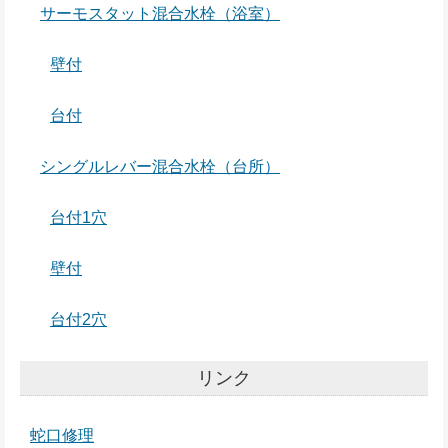
サーモスタット混合水栓（浴室）
壁付
台付
シングルレバー混合水栓（台所）
台付1穴
壁付
台付2穴
リンク
蛇口修理