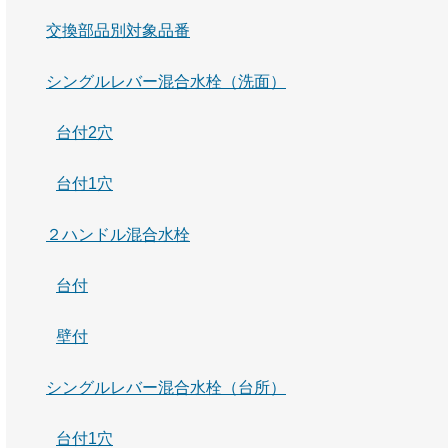
交換部品別対象品番
シングルレバー混合水栓（洗面）
台付2穴
台付1穴
２ハンドル混合水栓
台付
壁付
シングルレバー混合水栓（台所）
台付1穴