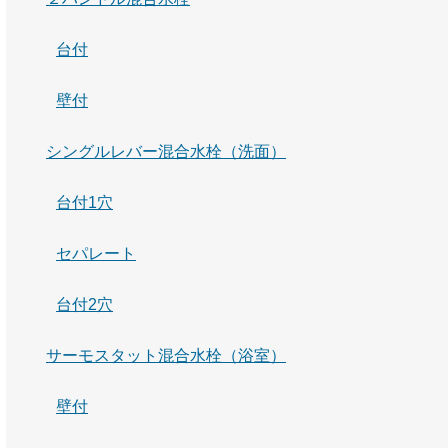
台付
壁付
シングルレバー混合水栓（洗面）
台付1穴
セパレート
台付2穴
サーモスタット混合水栓（浴室）
壁付