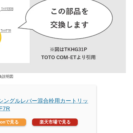
交換説明図
O シングルレバー混合栓用カートリッ
F7R
zonで見る
楽天市場で見る