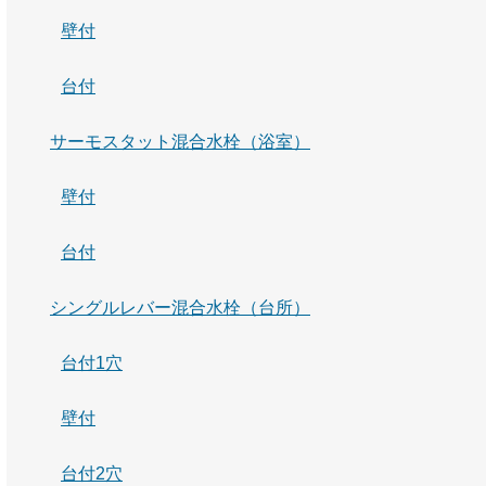
壁付
台付
サーモスタット混合水栓（浴室）
壁付
台付
シングルレバー混合水栓（台所）
台付1穴
壁付
台付2穴