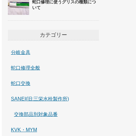
蛇口修理に使うグリスの種類につ
いて
カテゴリー
分岐金具
蛇口修理全般
蛇口交換
SANEI(旧:三栄水栓製作所)
交換部品別対象品番
KVK・MYM