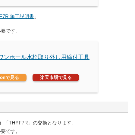
YF7R 施工説明書
」
必要です。
O ワンホール水栓取り外し用締付工具
zonで見る
楽天市場で見る
「THYF7R」の交換となります。
必要です。