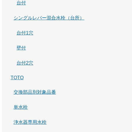
台付
シングルレバー混合水栓（台所）
台付1穴
壁付
台付2穴
TOTO
交換部品別対象品番
単水栓
浄水器専用水栓