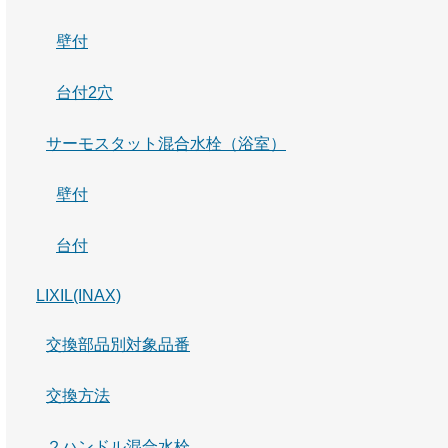
壁付
台付2穴
サーモスタット混合水栓（浴室）
壁付
台付
LIXIL(INAX)
交換部品別対象品番
交換方法
２ハンドル混合水栓