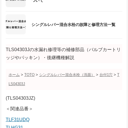
ついて
シングルレバー混合水栓の故障と修理方法一覧
TLS04303Jの水漏れ修理等の補修部品（バルブカートリ
ッジやパッキン）・後継機種解説
ホーム
>
TOTO
>
シングルレバー混合水栓（洗面）
>
台付1穴
>
T
LS04303J
(TLS04303JZ)
＜関連品番＞
TLF31UDQ
TLHG31