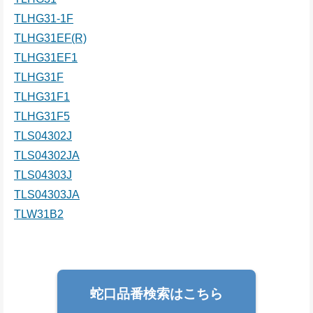
TLHG31-1F
TLHG31EF(R)
TLHG31EF1
TLHG31F
TLHG31F1
TLHG31F5
TLS04302J
TLS04302JA
TLS04303J
TLS04303JA
TLW31B2
蛇口品番検索はこちら