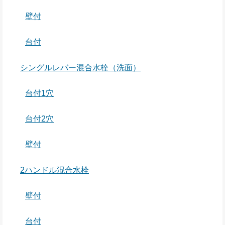
壁付
台付
シングルレバー混合水栓（洗面）
台付1穴
台付2穴
壁付
2ハンドル混合水栓
壁付
台付