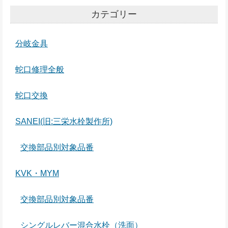
カテゴリー
分岐金具
蛇口修理全般
蛇口交換
SANEI(旧:三栄水栓製作所)
交換部品別対象品番
KVK・MYM
交換部品別対象品番
シングルレバー混合水栓（洗面）