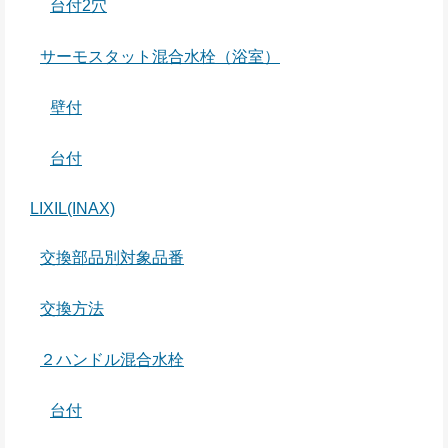
台付2穴
サーモスタット混合水栓（浴室）
壁付
台付
LIXIL(INAX)
交換部品別対象品番
交換方法
２ハンドル混合水栓
台付