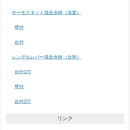
サーモスタット混合水栓（浴室）
壁付
台付
シングルレバー混合水栓（台所）
台付1穴
壁付
台付2穴
リンク