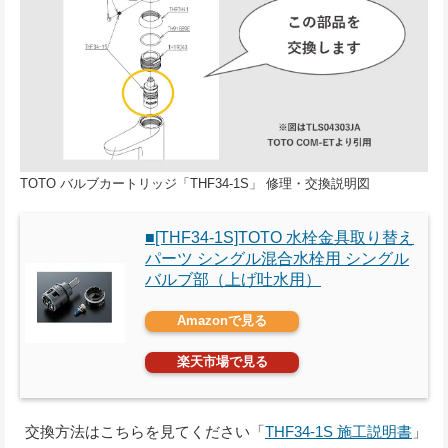
TOTO バルブカートリッジ「THF34-1S」 修理・交換説明図
■[THF34-1S]TOTO 水栓金具取り替え
パーツ シングル混合水栓用 シングル
バルブ部（上げ吐水用）
Amazonで見る
楽天市場で見る
交換方法はこちらを見てください「
THF34-1S 施工説明書
」