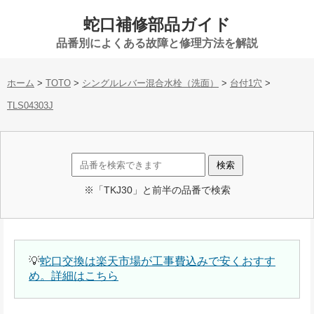
蛇口補修部品ガイド
品番別によくある故障と修理方法を解説
ホーム
>
TOTO
>
シングルレバー混合水栓（洗面）
>
台付1穴
>
TLS04303J
※「TKJ30」と前半の品番で検索
💡
蛇口交換は楽天市場が工事費込みで安くおすす
め。詳細はこちら