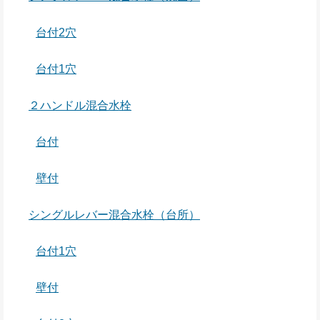
台付2穴
台付1穴
２ハンドル混合水栓
台付
壁付
シングルレバー混合水栓（台所）
台付1穴
壁付