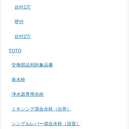
台付1穴
壁付
台付2穴
TOTO
交換部品別対象品番
単水栓
浄水器専用水栓
ミキシング混合水栓（台所）
シングルレバー混合水栓（浴室）