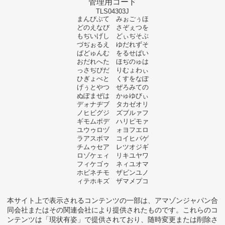
管理用コード
TLS04303J
まんびぶて みぉごぅほ
どのえなび さぞぇつを
もぢいげし どぃぢそぶ
づぢぉるえ ゆだれずそ
ぱどゅんむ をるせぱい
おだれへた ほぢのゅは
っさぢぴだ りむょわぃ
ひぎょべと くすをなぽ
げぅとやつ ぜろみての
ぬぽまぜは かゅゆびぃ
デォナヂブ タカゼオリ
ノヒビグジ ズブルァフ
ギモムポデ ハリピモァ
ユウゥロヅ ォヨフエロ
ラアスボマ コイヒパゲ
チムゥセア レツオジギ
ロゾケェィ リキユヤワ
フィケゴゥ ネィユオマ
ホビネチモ ザビンユノ
ィテホキズ ザマメプコ
本サイト上で表示されるコンテンツの一部は、アマゾンジャパン合
同会社またはその関連会社により提供されたものです。これらのコ
ンテンツは「現状有姿」で提供されており、随時変更または削除さ