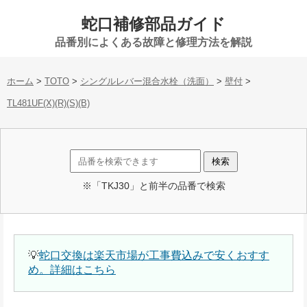
蛇口補修部品ガイド
品番別によくある故障と修理方法を解説
ホーム
>
TOTO
>
シングルレバー混合水栓（洗面）
>
壁付
>
TL481UF(X)(R)(S)(B)
※「TKJ30」と前半の品番で検索
💡
蛇口交換は楽天市場が工事費込みで安くおすす
め。詳細はこちら