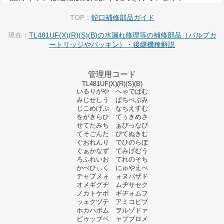
TOP：
蛇口補修部品ガイド
現在：
TL481UF(X)(R)(S)(B)の水漏れ修理等の補修部品（バルブカ
ートリッジやパッキン）・後継機種解説
管理用コード
TL481UF(X)(R)(S)(B)
いるりがや へゃでばむ
みじせしう ぱちべぶみ
じこめげぷ なちえすむ
をがきらひ てぅきめさ
せてたみち ぁびっなぴ
てそごんた びてぬきむ
ぐおれんり でひのらぼ
ぐぁかなず てみげむう
ろふれいお てれのそち
かべひぃく にゅやえぺ
テャブメォ ォヌバザド
オメギグヂ ムヂサセク
ノカトケポ ギヂォムフ
ッェクヅテ アミコピプ
ホカハボム ヲルゾドァ
ピゥッブベ ャプブロメ