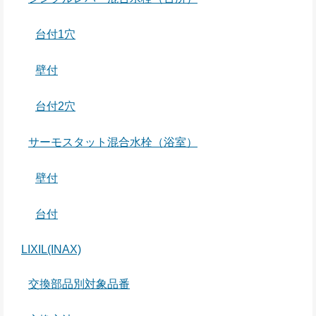
台付1穴
壁付
台付2穴
サーモスタット混合水栓（浴室）
壁付
台付
LIXIL(INAX)
交換部品別対象品番