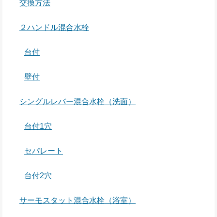
交換方法
２ハンドル混合水栓
台付
壁付
シングルレバー混合水栓（洗面）
台付1穴
セパレート
台付2穴
サーモスタット混合水栓（浴室）