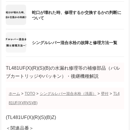
蛇口が壊れた時、修理するか交換するかの判断に
ついて
シングルレバー混合水栓の故障と修理方法一覧
TL481UF(X)(R)(S)(B)の水漏れ修理等の補修部品（バル
ブカートリッジやパッキン）・後継機種解説
ホーム
>
TOTO
>
シングルレバー混合水栓（洗面）
>
壁付
>
TL4
81UF(X)(R)(S)(B)
(TL481UF(X)(R)(S)(B)Z)
＜関連品番＞