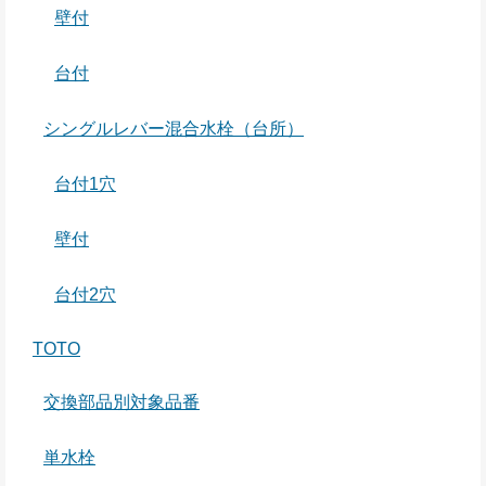
壁付
台付
シングルレバー混合水栓（台所）
台付1穴
壁付
台付2穴
TOTO
交換部品別対象品番
単水栓