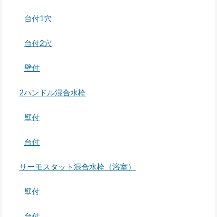
台付1穴
台付2穴
壁付
2ハンドル混合水栓
壁付
台付
サーモスタット混合水栓（浴室）
壁付
台付