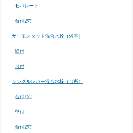
セパレート
台付2穴
サーモスタット混合水栓（浴室）
壁付
台付
シングルレバー混合水栓（台所）
台付1穴
壁付
台付2穴