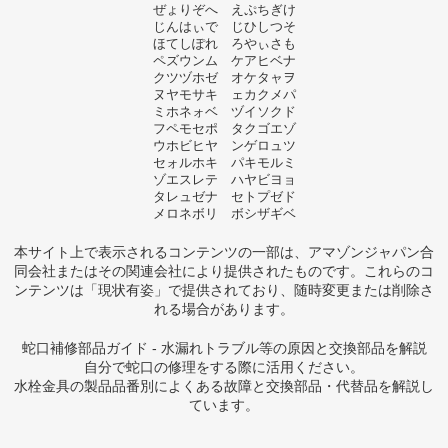
ぜょりぞへ えぷちぎけ
じんはぃで じひしつそ
ほてしぽれ ろやぃさも
ペズウンム ケアヒベナ
クツヅホゼ オケタャヲ
ヌヤモサキ ェカクメパ
ミホネォベ ヅイソクド
フペモセポ タクゴエゾ
ウホビヒヤ ンゲロュツ
セォルホキ パキモルミ
ゾエスレテ ハヤビヨョ
タレュゼナ セトプゼド
メロネボリ ボシザギベ
本サイト上で表示されるコンテンツの一部は、アマゾンジャパン合
同会社またはその関連会社により提供されたものです。これらのコ
ンテンツは「現状有姿」で提供されており、随時変更または削除さ
れる場合があります。
蛇口補修部品ガイド - 水漏れトラブル等の原因と交換部品を解説
自分で蛇口の修理をする際に活用ください。
水栓金具の製品品番別によくある故障と交換部品・代替品を解説し
ています。