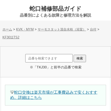
蛇口補修部品ガイド
品番別によくある故障と修理方法を解説
ホーム
>
KVK・MYM
>
サーモスタット混合水栓（浴室）
>
台付
>
KF3011TS2
※「TKJ30」と前半の品番で検索
💡
蛇口交換は楽天市場が工事費込みで安くおすす
め。詳細はこちら