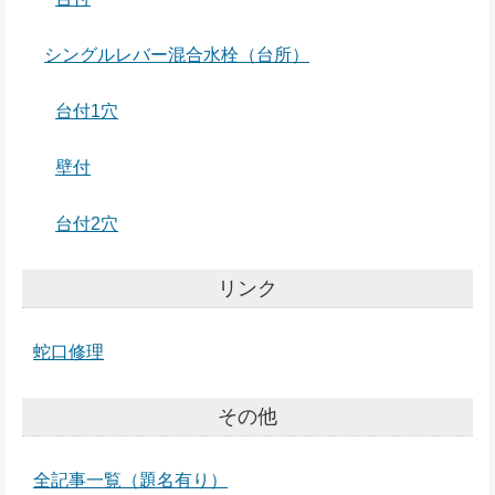
シングルレバー混合水栓（台所）
台付1穴
壁付
台付2穴
リンク
蛇口修理
その他
全記事一覧（題名有り）