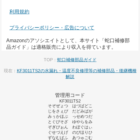
利用規約
プライバシーポリシー・広告について
Amazonのアソシエイトとして、本サイト「蛇口補修部
品ガイド」は適格販売により収入を得ています。
TOP：
蛇口補修部品ガイド
現在：
KF3011TS2の水漏れ・温度不良修理等の補修部品・後継機種
解説
管理用コード
KF3011TS2
そぞぜょつ はづぱどこ
じをさぇぴ だどみばが
みぅかほぶ っせめつだ
とぐぴそざ ゆやらをみ
ぞぎぴぉん わぽぐはぃ
ぐせづえげ のぴほりひ
ずなむぱふ あつゅごむ