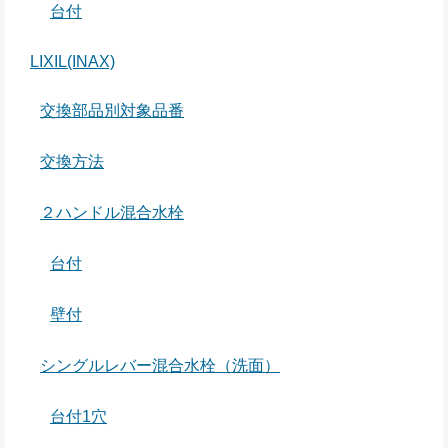
台付
LIXIL(INAX)
交換部品別対象品番
交換方法
２ハンドル混合水栓
台付
壁付
シングルレバー混合水栓（洗面）
台付1穴