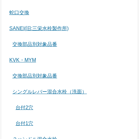
蛇口交換
SANEI(旧:三栄水栓製作所)
交換部品別対象品番
KVK・MYM
交換部品別対象品番
シングルレバー混合水栓（洗面）
台付2穴
台付1穴