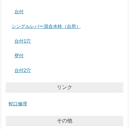
台付
シングルレバー混合水栓（台所）
台付1穴
壁付
台付2穴
リンク
蛇口修理
その他