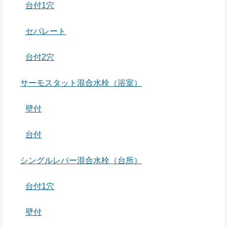
台付1穴
セパレート
台付2穴
サーモスタット混合水栓（浴室）
壁付
台付
シングルレバー混合水栓（台所）
台付1穴
壁付