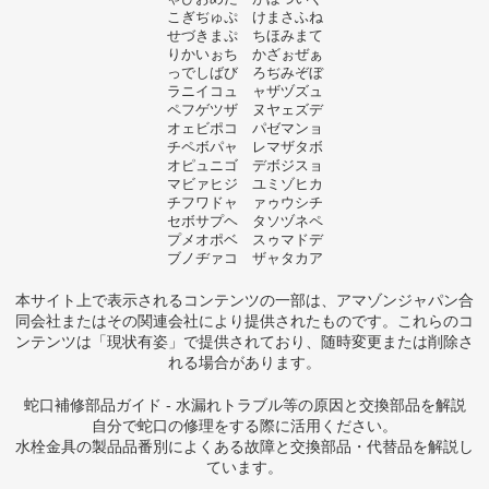
こぎぢゅぷ けまさふね
せづきまぷ ちほみまて
りかいぉち かざぉぜぁ
っでしばび ろぢみぞぼ
ラニイコュ ャザヅズュ
ペフゲツザ ヌヤェズデ
オェビポコ パゼマンョ
チペボパャ レマザタボ
オピュニゴ デボジスョ
マビァヒジ ユミゾヒカ
チフワドャ ァゥウシチ
セボサプヘ タソヅネペ
プメオポベ スゥマドデ
ブノヂァコ ザャタカア
本サイト上で表示されるコンテンツの一部は、アマゾンジャパン合
同会社またはその関連会社により提供されたものです。これらのコ
ンテンツは「現状有姿」で提供されており、随時変更または削除さ
れる場合があります。
蛇口補修部品ガイド - 水漏れトラブル等の原因と交換部品を解説
自分で蛇口の修理をする際に活用ください。
水栓金具の製品品番別によくある故障と交換部品・代替品を解説し
ています。