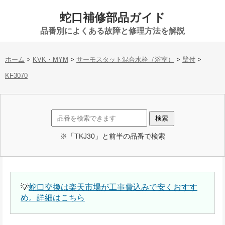
蛇口補修部品ガイド
品番別によくある故障と修理方法を解説
ホーム
>
KVK・MYM
>
サーモスタット混合水栓（浴室）
>
壁付
>
KF3070
※「TKJ30」と前半の品番で検索
💡
蛇口交換は楽天市場が工事費込みで安くおすす
め。詳細はこちら