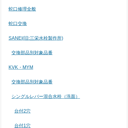
蛇口修理全般
蛇口交換
SANEI(旧:三栄水栓製作所)
交換部品別対象品番
KVK・MYM
交換部品別対象品番
シングルレバー混合水栓（洗面）
台付2穴
台付1穴