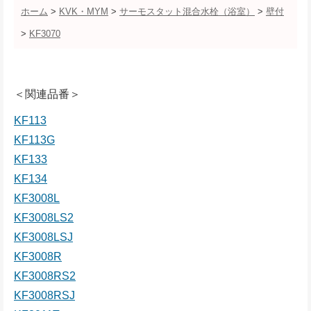
ホーム
>
KVK・MYM
>
サーモスタット混合水栓（浴室）
>
壁付
>
KF3070
＜関連品番＞
KF113
KF113G
KF133
KF134
KF3008L
KF3008LS2
KF3008LSJ
KF3008R
KF3008RS2
KF3008RSJ