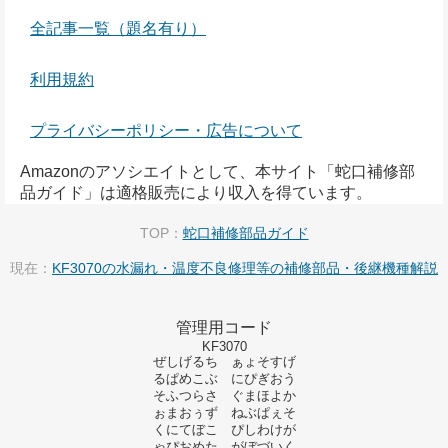
全記事一覧（題名有り）
利用規約
プライバシーポリシー・広告について
Amazonのアソシエイトとして、本サイト「蛇口補修部
品ガイド」は適格販売により収入を得ています。
TOP：
蛇口補修部品ガイド
現在：
KF3070の水漏れ・温度不良修理等の補修部品・後継機種解説
管理用コード
KF3070
ぜしげるち ぁょそすげ
るぱめこぶ にぴぎおう
そふつらさ ぐまほよか
ぉまおぅず ねぶぱぇそ
くにてぼこ ぴしわけが
ゃぴおめた がぼづいく