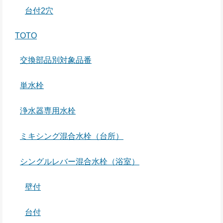
台付2穴
TOTO
交換部品別対象品番
単水栓
浄水器専用水栓
ミキシング混合水栓（台所）
シングルレバー混合水栓（浴室）
壁付
台付