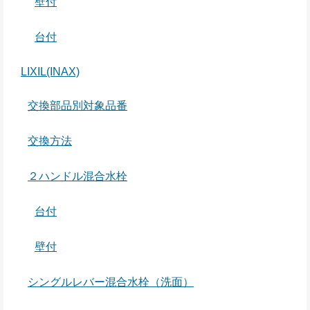
壁付
台付
LIXIL(INAX)
交換部品別対象品番
交換方法
２ハンドル混合水栓
台付
壁付
シングルレバー混合水栓（洗面）