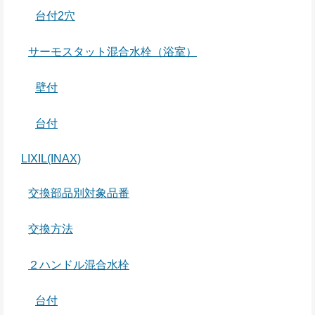
台付2穴
サーモスタット混合水栓（浴室）
壁付
台付
LIXIL(INAX)
交換部品別対象品番
交換方法
２ハンドル混合水栓
台付