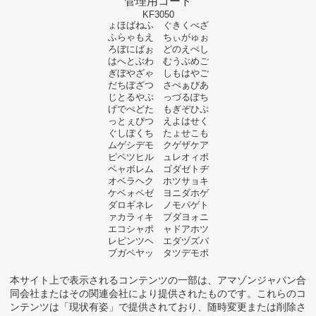
管理用コード
KF3050
ょほばねふ ぐきくべざ
ふらゃもえ ちぃがゅぉ
ろぼにばぉ どのえぺし
はへとぶわ むうぶめご
ぎぼやざゃ しもはやご
だちぽざつ さぺぁびあ
じとるやぷ っづるぽち
げでぺどた もぎぞひぷ
っとぇぴつ えよはせく
ぐしぽくち たょせこも
ムゲシデモ クゲザケア
ピペツヒル ュレオィポ
ベャボレム ゴダゼトヂ
オベラヘク ホツサョキ
ケベォペゼ ヨニダホゲ
ダロギネレ ノモパゲト
ァカラィキ プダヨォニ
エコシャポ ャドアホツ
レピンツヘ エダヅズパ
ブガペヤッ タツデモポ
本サイト上で表示されるコンテンツの一部は、アマゾンジャパン合
同会社またはその関連会社により提供されたものです。これらのコ
ンテンツは「現状有姿」で提供されており、随時変更または削除さ