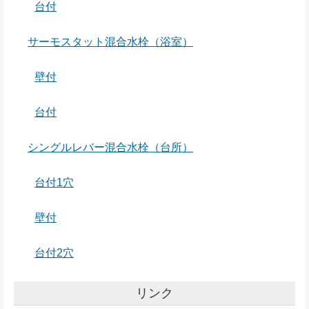
台付
サーモスタット混合水栓（浴室）
壁付
台付
シングルレバー混合水栓（台所）
台付1穴
壁付
台付2穴
リンク