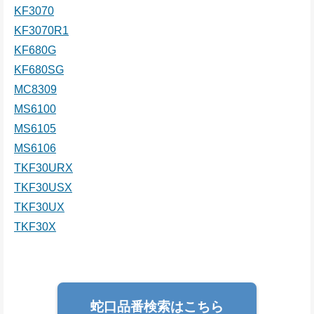
KF3070
KF3070R1
KF680G
KF680SG
MC8309
MS6100
MS6105
MS6106
TKF30URX
TKF30USX
TKF30UX
TKF30X
蛇口品番検索はこちら