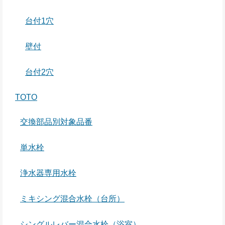
台付1穴
壁付
台付2穴
TOTO
交換部品別対象品番
単水栓
浄水器専用水栓
ミキシング混合水栓（台所）
シングルレバー混合水栓（浴室）