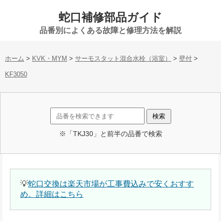
蛇口補修部品ガイド
品番別によくある故障と修理方法を解説
ホーム
>
KVK・MYM
>
サーモスタット混合水栓（浴室）
>
壁付
>
KF3050
※「TKJ30」と前半の品番で検索
💡
蛇口交換は楽天市場が工事費込みで安くおすす
め。詳細はこちら