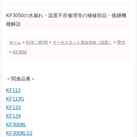
KF3050の水漏れ・温度不良修理等の補修部品・後継機
種解説
ホーム
>
KVK・MYM
>
サーモスタット混合水栓（浴室）
>
壁付
>
KF3050
＜関連品番＞
KF113
KF113G
KF133
KF134
KF3008L
KF3008LS2