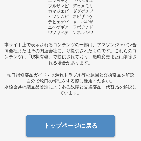
エツヨモオ ソヘムヌユ
ブルザマピ ヂゥメモリ
ガマジエビ ダグゲメプ
ヒツケムピ ネピザキゲ
テヒェゲパ ャニパギザ
ニベゲギア ラボヂノド
ワヅヤベテ ンネルシワ
本サイト上で表示されるコンテンツの一部は、アマゾンジャパン合
同会社またはその関連会社により提供されたものです。これらのコ
ンテンツは「現状有姿」で提供されており、随時変更または削除さ
れる場合があります。
蛇口補修部品ガイド - 水漏れトラブル等の原因と交換部品を解説
自分で蛇口の修理をする際に活用ください。
水栓金具の製品品番別によくある故障と交換部品・代替品を解説し
ています。
トップページに戻る