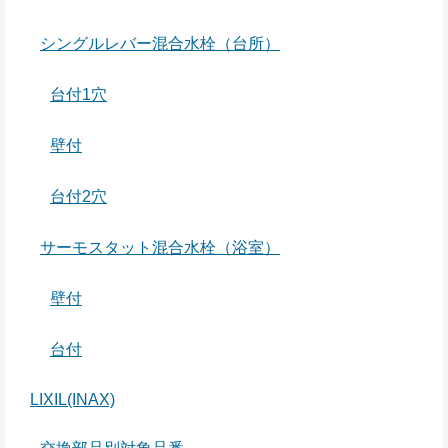
シングルレバー混合水栓（台所）
台付1穴
壁付
台付2穴
サーモスタット混合水栓（浴室）
壁付
台付
LIXIL(INAX)