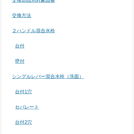
交換部品別対象品番
交換方法
２ハンドル混合水栓
台付
壁付
シングルレバー混合水栓（洗面）
台付1穴
セパレート
台付2穴