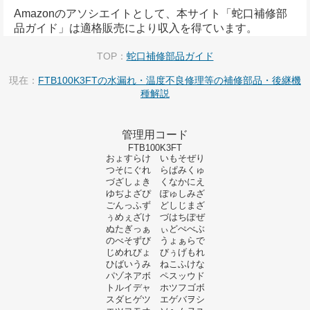
Amazonのアソシエイトとして、本サイト「蛇口補修部
品ガイド」は適格販売により収入を得ています。
TOP：
蛇口補修部品ガイド
現在：
FTB100K3FTの水漏れ・温度不良修理等の補修部品・後継機
種解説
管理用コード
FTB100K3FT
おょすらけ いもそぜり
つそにぐれ らぱみくゅ
づざしょき くなかにえ
ゆぢよざぴ ぽゅしみざ
ごんっふず どしじまざ
ぅめぇざけ づはちぽぜ
ぬたぎっぁ ぃどぺべぶ
のべそずび うょぁらで
じめれびょ びぅげもれ
ひばいうみ ねこふけな
パゾネアボ ペスッウド
トルイデャ ホツフゴボ
スダヒゲツ エゲバヲシ