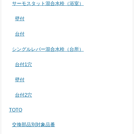
サーモスタット混合水栓（浴室）
壁付
台付
シングルレバー混合水栓（台所）
台付1穴
壁付
台付2穴
TOTO
交換部品別対象品番