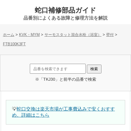
蛇口補修部品ガイド
品番別によくある故障と修理方法を解説
ホーム
>
KVK・MYM
>
サーモスタット混合水栓（浴室）
>
壁付
>
FTB100K3FT
※「TKJ30」と前半の品番で検索
💡
蛇口交換は楽天市場が工事費込みで安くおすす
め。詳細はこちら