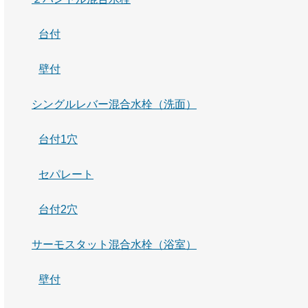
台付
壁付
シングルレバー混合水栓（洗面）
台付1穴
セパレート
台付2穴
サーモスタット混合水栓（浴室）
壁付