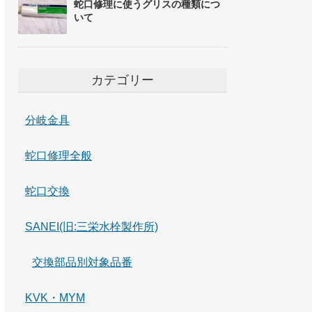
蛇口修理に使うグリスの種類につ
いて
カテゴリー
分岐金具
蛇口修理全般
蛇口交換
SANEI(旧:三栄水栓製作所)
交換部品別対象品番
KVK・MYM