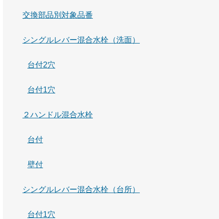
交換部品別対象品番
シングルレバー混合水栓（洗面）
台付2穴
台付1穴
２ハンドル混合水栓
台付
壁付
シングルレバー混合水栓（台所）
台付1穴