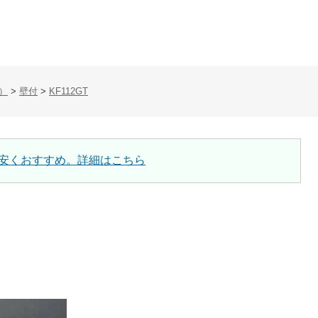
）
>
壁付
>
KF112GT
安くおすすめ。詳細はこちら