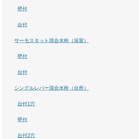
壁付
台付
サーモスタット混合水栓（浴室）
壁付
台付
シングルレバー混合水栓（台所）
台付1穴
壁付
台付2穴