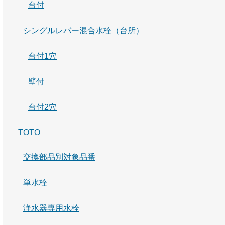
台付
シングルレバー混合水栓（台所）
台付1穴
壁付
台付2穴
TOTO
交換部品別対象品番
単水栓
浄水器専用水栓