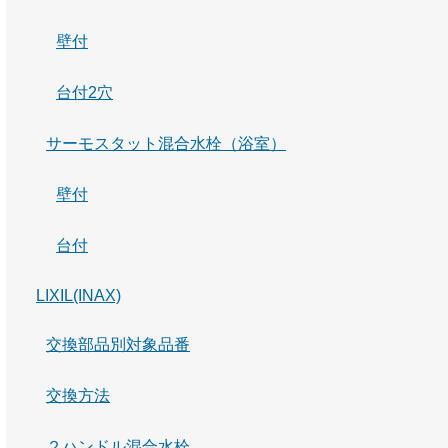
壁付
台付2穴
サーモスタット混合水栓（浴室）
壁付
台付
LIXIL(INAX)
交換部品別対象品番
交換方法
２ハンドル混合水栓