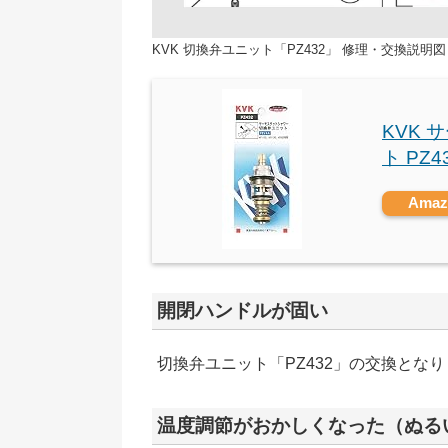
KVK 切換弁ユニット「PZ432」 修理・交換説明図
KVK
ト PZ4
Ama
開閉ハンドルが固い
切換弁ユニット「PZ432」の交換とな
温度調節がおかしくなった（ぬる