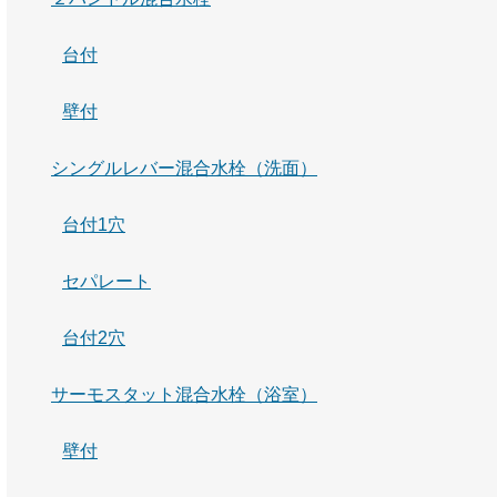
台付
壁付
シングルレバー混合水栓（洗面）
台付1穴
セパレート
台付2穴
サーモスタット混合水栓（浴室）
壁付