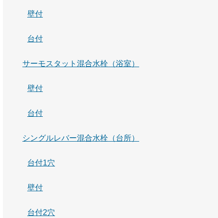
壁付
台付
サーモスタット混合水栓（浴室）
壁付
台付
シングルレバー混合水栓（台所）
台付1穴
壁付
台付2穴