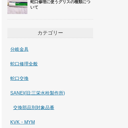
蛇口修理に使うグリスの種類につ
いて
カテゴリー
分岐金具
蛇口修理全般
蛇口交換
SANEI(旧:三栄水栓製作所)
交換部品別対象品番
KVK・MYM