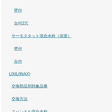
壁付
台付2穴
サーモスタット混合水栓（浴室）
壁付
台付
LIXIL(INAX)
交換部品別対象品番
交換方法
２ハンドル混合水栓