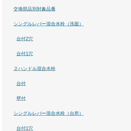
交換部品別対象品番
シングルレバー混合水栓（洗面）
台付2穴
台付1穴
２ハンドル混合水栓
台付
壁付
シングルレバー混合水栓（台所）
台付1穴