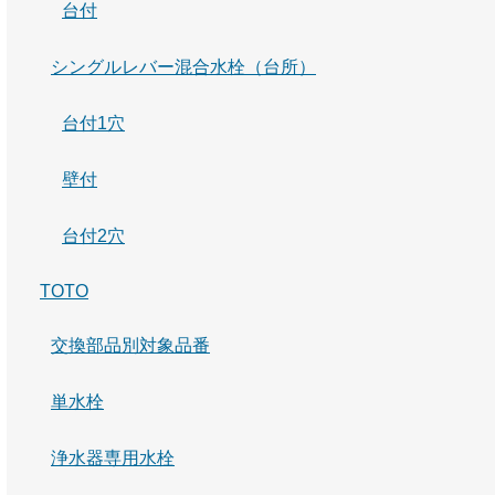
台付
シングルレバー混合水栓（台所）
台付1穴
壁付
台付2穴
TOTO
交換部品別対象品番
単水栓
浄水器専用水栓