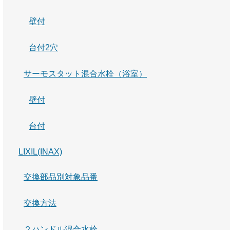
壁付
台付2穴
サーモスタット混合水栓（浴室）
壁付
台付
LIXIL(INAX)
交換部品別対象品番
交換方法
２ハンドル混合水栓