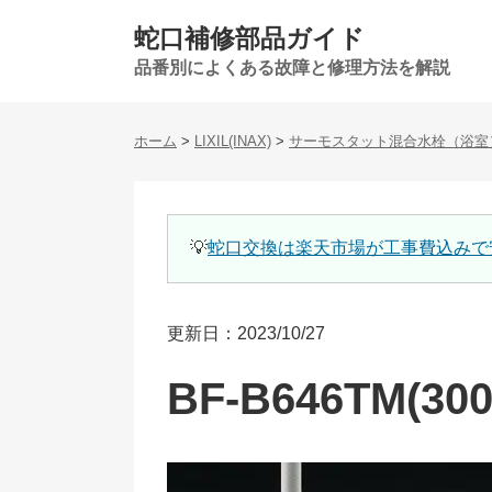
蛇口補修部品ガイド
品番別によくある故障と修理方法を解説
ホーム
>
LIXIL(INAX)
>
サーモスタット混合水栓（浴室
💡
蛇口交換は楽天市場が工事費込みで
更新日：2023/10/27
BF-B646TM(300