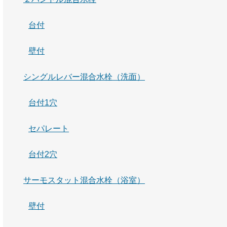
台付
壁付
シングルレバー混合水栓（洗面）
台付1穴
セパレート
台付2穴
サーモスタット混合水栓（浴室）
壁付