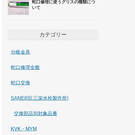
蛇口修理に使うグリスの種類につ
いて
カテゴリー
分岐金具
蛇口修理全般
蛇口交換
SANEI(旧:三栄水栓製作所)
交換部品別対象品番
KVK・MYM