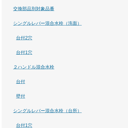
交換部品別対象品番
シングルレバー混合水栓（洗面）
台付2穴
台付1穴
２ハンドル混合水栓
台付
壁付
シングルレバー混合水栓（台所）
台付1穴