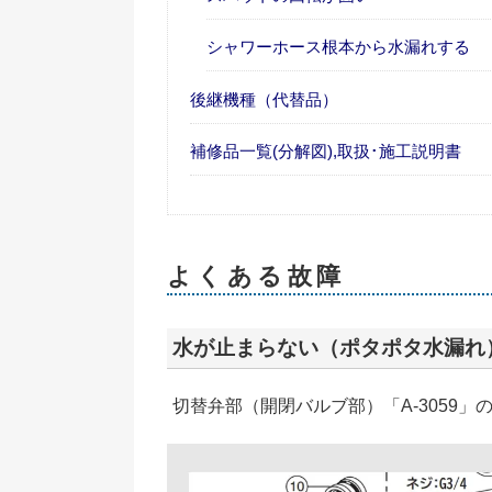
シャワーホース根本から水漏れする
後継機種（代替品）
補修品一覧(分解図),取扱･施工説明書
よくある故障
水が止まらない（ポタポタ水漏れ
切替弁部（開閉バルブ部）「A-3059」