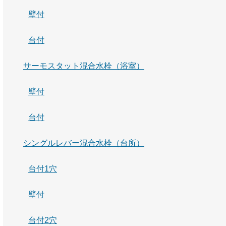
壁付
台付
サーモスタット混合水栓（浴室）
壁付
台付
シングルレバー混合水栓（台所）
台付1穴
壁付
台付2穴