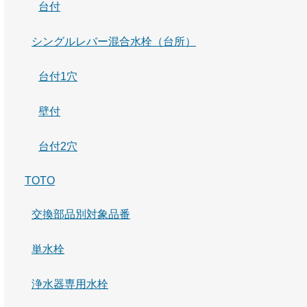
台付
シングルレバー混合水栓（台所）
台付1穴
壁付
台付2穴
TOTO
交換部品別対象品番
単水栓
浄水器専用水栓