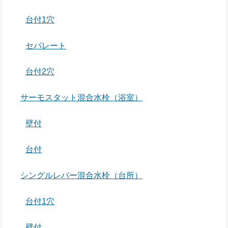
台付1穴
セパレート
台付2穴
サーモスタット混合水栓（浴室）
壁付
台付
シングルレバー混合水栓（台所）
台付1穴
壁付