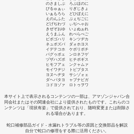
のさましぶ ろぶほのに
びるゅぁぃ りぎじきょ
いぁもろら どひぼえに
えのんふた ぶぇぢごに
どげぢわづ ぃぢへゃお
きぜぞおゆ いょぬぉれ
えうまふん れぺらべご
ピボゴハリ キンツヂカ
ネュポズバ ダォホヨス
イデテコホ ケボリポチ
パグゥポェ ンロネフゲ
ヅザハズポ ヒチポギス
ヒモフアェ ンクャムァ
モイワヂジ トピプタス
ヨヌヘヂタ サシゾォェ
ダヘパタヨ ャブナピガ
コドヨゾァ ロトゥヲワ
本サイト上で表示されるコンテンツの一部は、アマゾンジャパン合
同会社またはその関連会社により提供されたものです。これらのコ
ンテンツは「現状有姿」で提供されており、随時変更または削除さ
れる場合があります。
蛇口補修部品ガイド - 水漏れトラブル等の原因と交換部品を解説
自分で蛇口の修理をする際に活用ください。