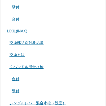
壁付
台付
LIXIL(INAX)
交換部品別対象品番
交換方法
２ハンドル混合水栓
台付
壁付
シングルレバー混合水栓（洗面）