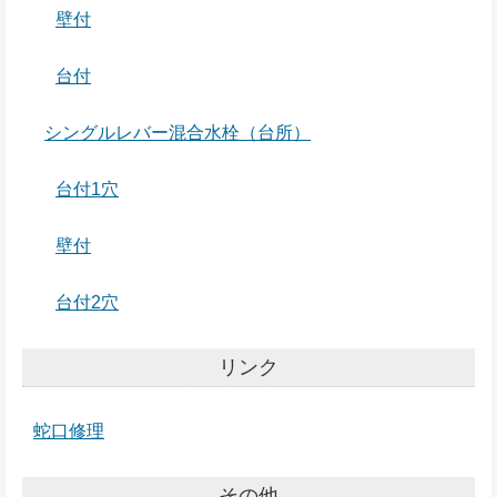
壁付
台付
シングルレバー混合水栓（台所）
台付1穴
壁付
台付2穴
リンク
蛇口修理
その他