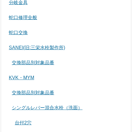
分岐金具
蛇口修理全般
蛇口交換
SANEI(旧:三栄水栓製作所)
交換部品別対象品番
KVK・MYM
交換部品別対象品番
シングルレバー混合水栓（洗面）
台付2穴