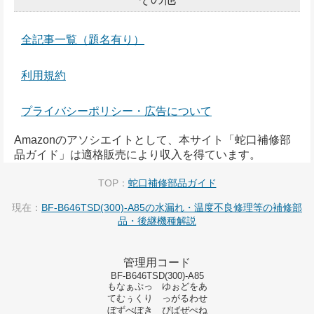
全記事一覧（題名有り）
利用規約
プライバシーポリシー・広告について
Amazonのアソシエイトとして、本サイト「蛇口補修部
品ガイド」は適格販売により収入を得ています。
TOP：
蛇口補修部品ガイド
現在：
BF-B646TSD(300)-A85の水漏れ・温度不良修理等の補修部
品・後継機種解説
管理用コード
BF-B646TSD(300)-A85
もなぁぷっ ゆぉどをあ
てむぅくり っがるわせ
ぼずべぽき ぴばぜぺね