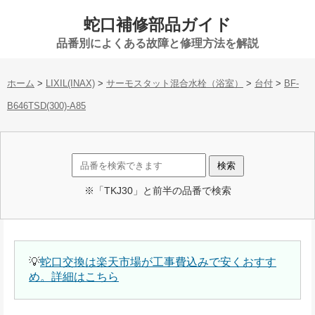
蛇口補修部品ガイド
品番別によくある故障と修理方法を解説
ホーム
>
LIXIL(INAX)
>
サーモスタット混合水栓（浴室）
>
台付
>
BF-
B646TSD(300)-A85
※「TKJ30」と前半の品番で検索
💡
蛇口交換は楽天市場が工事費込みで安くおすす
め。詳細はこちら