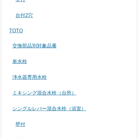
台付2穴
TOTO
交換部品別対象品番
単水栓
浄水器専用水栓
ミキシング混合水栓（台所）
シングルレバー混合水栓（浴室）
壁付