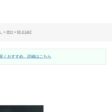
）
>
壁付
>
BF-E146T
安くおすすめ。詳細はこちら