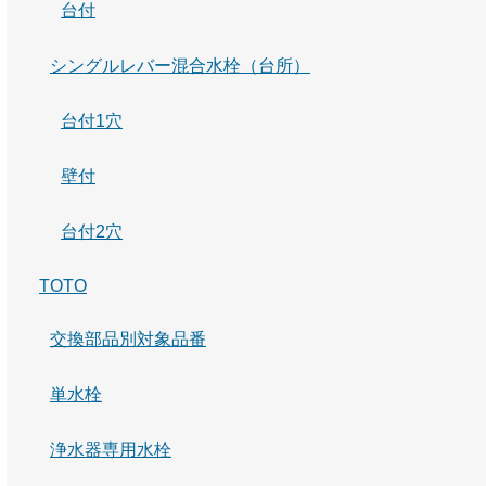
台付
シングルレバー混合水栓（台所）
台付1穴
壁付
台付2穴
TOTO
交換部品別対象品番
単水栓
浄水器専用水栓