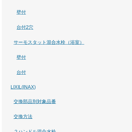
壁付
台付2穴
サーモスタット混合水栓（浴室）
壁付
台付
LIXIL(INAX)
交換部品別対象品番
交換方法
２ハンドル混合水栓