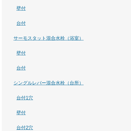
壁付
台付
サーモスタット混合水栓（浴室）
壁付
台付
シングルレバー混合水栓（台所）
台付1穴
壁付
台付2穴