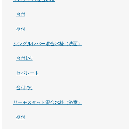
台付
壁付
シングルレバー混合水栓（洗面）
台付1穴
セパレート
台付2穴
サーモスタット混合水栓（浴室）
壁付