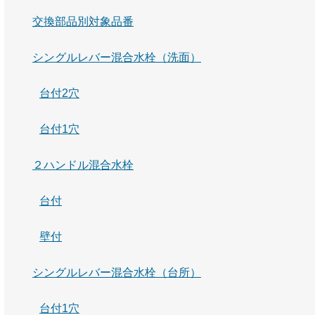
交換部品別対象品番
シングルレバー混合水栓（洗面）
台付2穴
台付1穴
２ハンドル混合水栓
台付
壁付
シングルレバー混合水栓（台所）
台付1穴