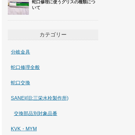
蛇口修理に使うグリスの種類につ
いて
カテゴリー
分岐金具
蛇口修理全般
蛇口交換
SANEI(旧:三栄水栓製作所)
交換部品別対象品番
KVK・MYM