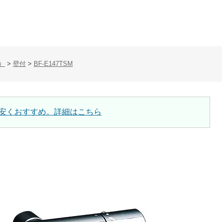
）
>
壁付
>
BF-E147TSM
安くおすすめ。詳細はこちら