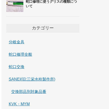
蛇口修理に使うグリスの種類につ
いて
カテゴリー
分岐金具
蛇口修理全般
蛇口交換
SANEI(旧:三栄水栓製作所)
交換部品別対象品番
KVK・MYM