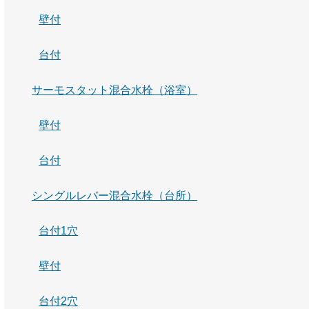
壁付
台付
サーモスタット混合水栓（浴室）
壁付
台付
シングルレバー混合水栓（台所）
台付1穴
壁付
台付2穴