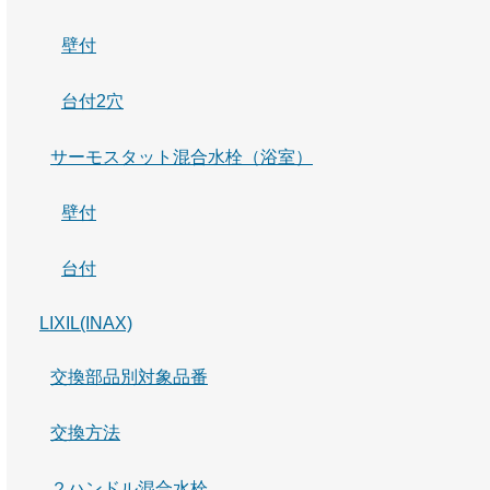
壁付
台付2穴
サーモスタット混合水栓（浴室）
壁付
台付
LIXIL(INAX)
交換部品別対象品番
交換方法
２ハンドル混合水栓