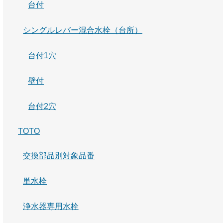
台付
シングルレバー混合水栓（台所）
台付1穴
壁付
台付2穴
TOTO
交換部品別対象品番
単水栓
浄水器専用水栓