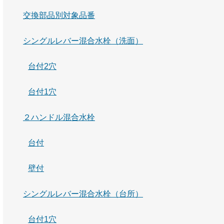
交換部品別対象品番
シングルレバー混合水栓（洗面）
台付2穴
台付1穴
２ハンドル混合水栓
台付
壁付
シングルレバー混合水栓（台所）
台付1穴