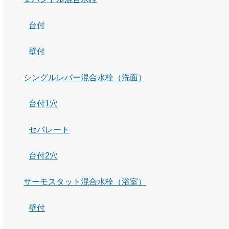
台付
壁付
シングルレバー混合水栓（洗面）
台付1穴
セパレート
台付2穴
サーモスタット混合水栓（浴室）
壁付