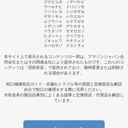
ズゲピユボ ノデパケビ
ウベルナヒ ドバニツモ
ツソイレヨ トジネザセ
ゲサミモョ ハラエホベ
ムヅウペョ ヒゲズゼキ
トザソパヂ グケホタョ
ァラヌゾケ サヌゼカゾ
ヒゴッゥュ グゥフカト
ゾオュヒワ ケチスェヅ
スパセサゾ クヌトヲェ
本サイト上で表示されるコンテンツの一部は、アマゾンジャパン合
同会社またはその関連会社により提供されたものです。これらのコ
ンテンツは「現状有姿」で提供されており、随時変更または削除さ
れる場合があります。
蛇口補修部品ガイド - 水漏れトラブル等の原因と交換部品を解説
自分で蛇口の修理をする際に活用ください。
水栓金具の製品品番別によくある故障と交換部品・代替品を解説し
ています。