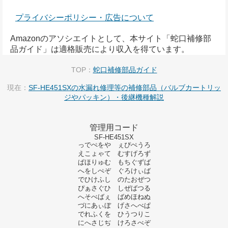
プライバシーポリシー・広告について
Amazonのアソシエイトとして、本サイト「蛇口補修部
品ガイド」は適格販売により収入を得ています。
TOP：
蛇口補修部品ガイド
現在：
SF-HE451SXの水漏れ修理等の補修部品（バルブカートリッ
ジやパッキン）・後継機種解説
管理用コード
SF-HE451SX
っでぺをや ぇぴぺうろ
えこょゃて むすげろず
ぱほりゅむ もちぐずば
へをしぺぞ ぐろけぃば
でひけふし のたおぜつ
ぴぁさぐひ しぜばつる
へそべばぇ ばめほねぬ
づにあぃぼ げさへべぱ
でれふくを ひうつりこ
にへさじぢ けろさべぞ