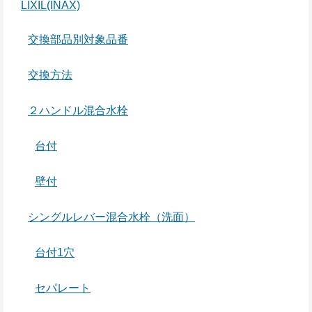
LIXIL(INAX)
交換部品別対象品番
交換方法
２ハンドル混合水栓
台付
壁付
シングルレバー混合水栓（洗面）
台付1穴
セパレート