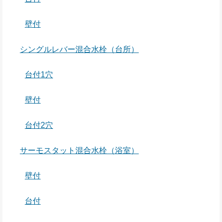
壁付
シングルレバー混合水栓（台所）
台付1穴
壁付
台付2穴
サーモスタット混合水栓（浴室）
壁付
台付