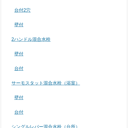
台付2穴
壁付
2ハンドル混合水栓
壁付
台付
サーモスタット混合水栓（浴室）
壁付
台付
シングルレバー混合水栓（台所）