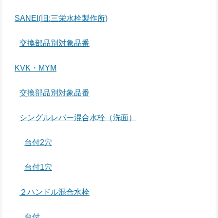
SANEI(旧:三栄水栓製作所)
交換部品別対象品番
KVK・MYM
交換部品別対象品番
シングルレバー混合水栓（洗面）
台付2穴
台付1穴
２ハンドル混合水栓
台付