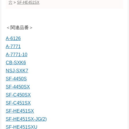
穴
>
SF-HE451SX
＜関連品番＞
A-6126
A-7771
A-7771-10
CB-SXK6
NSJ-SXK7
SF-4450S
SF-4450SX
SF-C450SX
SF-C451SX
SF-HE451SX
SF-HE451SX-JG(2)
SF-HE451SXU