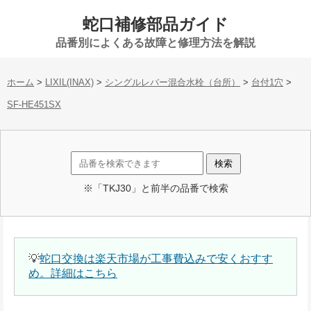
蛇口補修部品ガイド
品番別によくある故障と修理方法を解説
ホーム
>
LIXIL(INAX)
>
シングルレバー混合水栓（台所）
>
台付1穴
>
SF-HE451SX
※「TKJ30」と前半の品番で検索
💡
蛇口交換は楽天市場が工事費込みで安くおすす
め。詳細はこちら