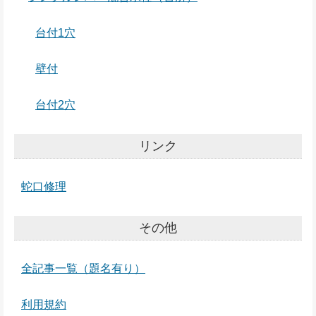
台付1穴
壁付
台付2穴
リンク
蛇口修理
その他
全記事一覧（題名有り）
利用規約