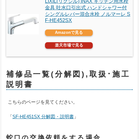
LIXIL(リクシル) INAX キッチン用水栓
金具 吐水口引出式 ハンドシャワー付
シングルレバー混合水栓 ノルマーレ S
F-HE452SX
Amazonで見る
楽天市場で見る
補修品一覧(分解図),取扱･施工
説明書
こちらのページを見てください。
「
SF-HE451SX 分解図・説明書
」
蛇口の交換依頼をする場合