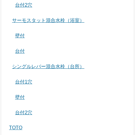
台付2穴
サーモスタット混合水栓（浴室）
壁付
台付
シングルレバー混合水栓（台所）
台付1穴
壁付
台付2穴
TOTO