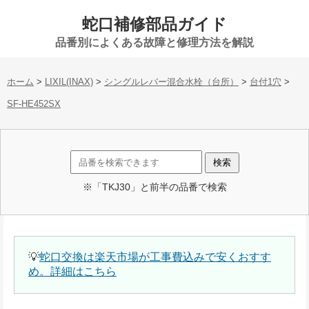
蛇口補修部品ガイド
品番別によくある故障と修理方法を解説
ホーム
>
LIXIL(INAX)
>
シングルレバー混合水栓（台所）
>
台付1穴
>
SF-HE452SX
※「TKJ30」と前半の品番で検索
💡
蛇口交換は楽天市場が工事費込みで安くおすす
め。詳細はこちら