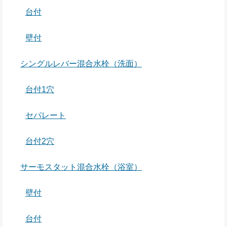
台付
壁付
シングルレバー混合水栓（洗面）
台付1穴
セパレート
台付2穴
サーモスタット混合水栓（浴室）
壁付
台付