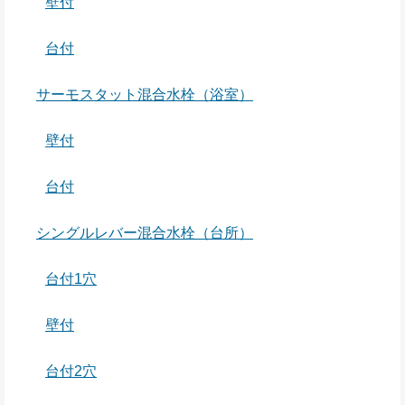
壁付
台付
サーモスタット混合水栓（浴室）
壁付
台付
シングルレバー混合水栓（台所）
台付1穴
壁付
台付2穴