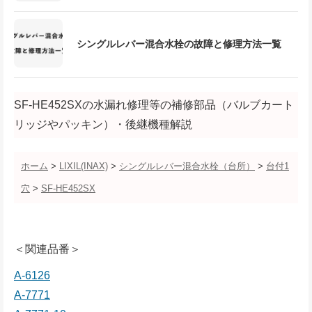
シングルレバー混合水栓の故障と修理方法一覧
SF-HE452SXの水漏れ修理等の補修部品（バルブカート
リッジやパッキン）・後継機種解説
ホーム
>
LIXIL(INAX)
>
シングルレバー混合水栓（台所）
>
台付1
穴
>
SF-HE452SX
＜関連品番＞
A-6126
A-7771