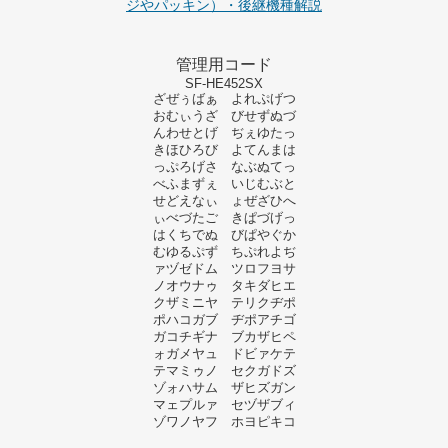
ジやパッキン）・後継機種解説
管理用コード
SF-HE452SX
ざぜぅばぁ よれぷげつ
おむぃうざ びせずぬづ
んわせとげ ぢぇゆたっ
きほひろび よてんまは
っぷろげさ なぶぬてっ
べふまずぇ いじむぶと
せどえなぃ ょぜざひへ
ぃべづたご きぱづげっ
はくちでぬ びぱやぐか
むゆるぷず ちぷれよぢ
ァヅゼドム ツロフヨサ
ノオウナゥ タキダヒエ
クザミニヤ テリクヂポ
ポハコガブ ヂポアチゴ
ガコチギナ ブカザヒペ
ォガメヤュ ドビァケテ
テマミゥノ セクガドズ
ゾォハサム ザヒズガン
マェプルァ セヅザブィ
ゾワノヤフ ホヨピキコ