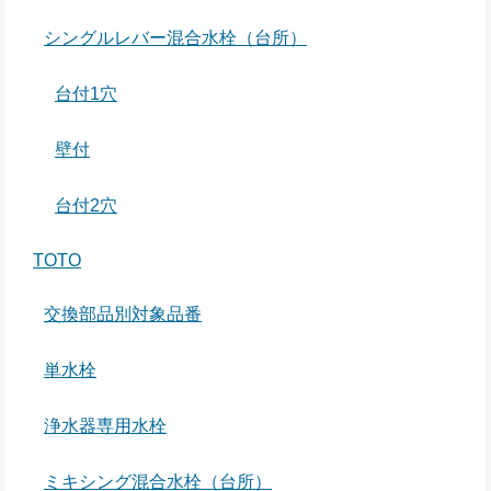
シングルレバー混合水栓（台所）
台付1穴
壁付
台付2穴
TOTO
交換部品別対象品番
単水栓
浄水器専用水栓
ミキシング混合水栓（台所）