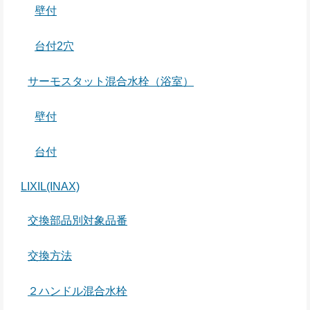
壁付
台付2穴
サーモスタット混合水栓（浴室）
壁付
台付
LIXIL(INAX)
交換部品別対象品番
交換方法
２ハンドル混合水栓