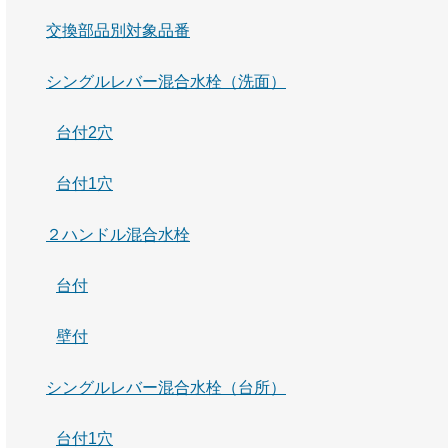
交換部品別対象品番
シングルレバー混合水栓（洗面）
台付2穴
台付1穴
２ハンドル混合水栓
台付
壁付
シングルレバー混合水栓（台所）
台付1穴