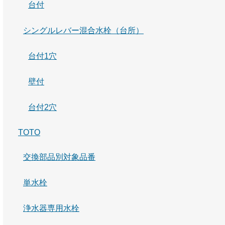
台付
シングルレバー混合水栓（台所）
台付1穴
壁付
台付2穴
TOTO
交換部品別対象品番
単水栓
浄水器専用水栓