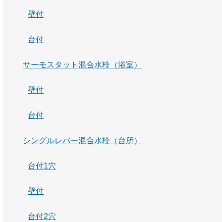
壁付
台付
サーモスタット混合水栓（浴室）
壁付
台付
シングルレバー混合水栓（台所）
台付1穴
壁付
台付2穴