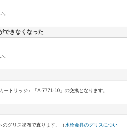
い。
ができなくなった
い。
トリッジ）「A-7771-10」の交換となります。
へのグリス塗布で直ります。（
水栓金具のグリスについ