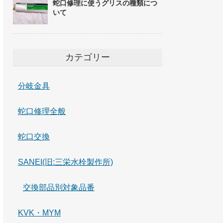
蛇口修理に使うグリスの種類につ
いて
カテゴリー
分岐金具
蛇口修理全般
蛇口交換
SANEI(旧:三栄水栓製作所)
交換部品別対象品番
KVK・MYM