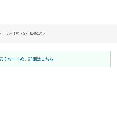
）
>
台付1穴
>
SF-HE452SYX
安くおすすめ。詳細はこちら