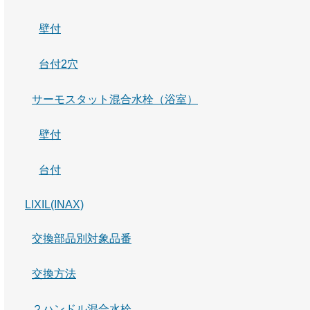
壁付
台付2穴
サーモスタット混合水栓（浴室）
壁付
台付
LIXIL(INAX)
交換部品別対象品番
交換方法
２ハンドル混合水栓