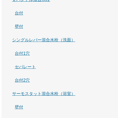
台付
壁付
シングルレバー混合水栓（洗面）
台付1穴
セパレート
台付2穴
サーモスタット混合水栓（浴室）
壁付