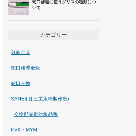
蛇口修理に使うグリスの種類につ
いて
カテゴリー
分岐金具
蛇口修理全般
蛇口交換
SANEI(旧:三栄水栓製作所)
交換部品別対象品番
KVK・MYM