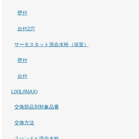
壁付
台付2穴
サーモスタット混合水栓（浴室）
壁付
台付
LIXIL(INAX)
交換部品別対象品番
交換方法
２ハンドル混合水栓