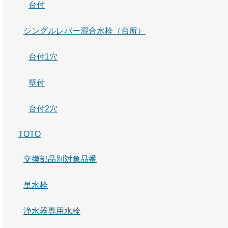
台付
シングルレバー混合水栓（台所）
台付1穴
壁付
台付2穴
TOTO
交換部品別対象品番
単水栓
浄水器専用水栓