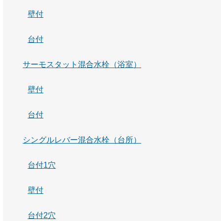
壁付
台付
サーモスタット混合水栓（浴室）
壁付
台付
シングルレバー混合水栓（台所）
台付1穴
壁付
台付2穴