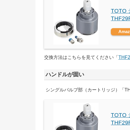
TOT
THF2
Ama
交換方法はこちらを見てください「
THF
ハンドルが固い
シングルバルブ部（カートリッジ）「TH
TOT
THF2