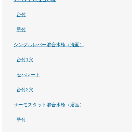
台付
壁付
シングルレバー混合水栓（洗面）
台付1穴
セパレート
台付2穴
サーモスタット混合水栓（浴室）
壁付