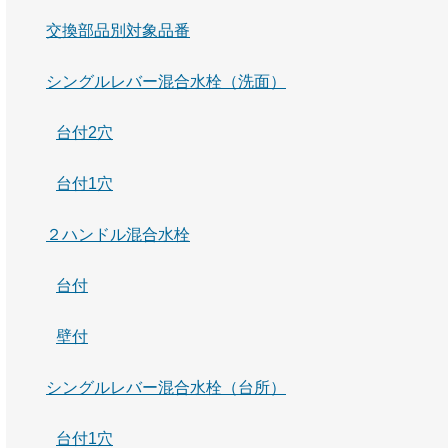
交換部品別対象品番
シングルレバー混合水栓（洗面）
台付2穴
台付1穴
２ハンドル混合水栓
台付
壁付
シングルレバー混合水栓（台所）
台付1穴