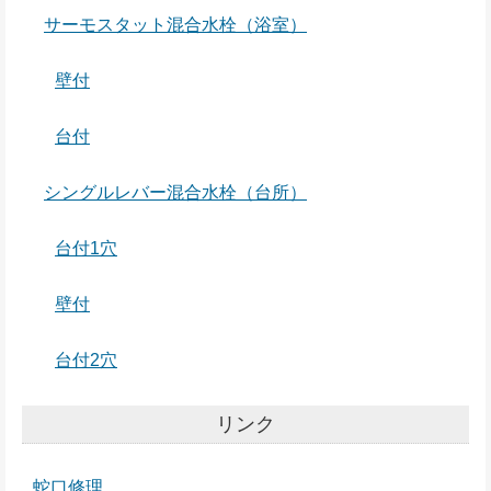
サーモスタット混合水栓（浴室）
壁付
台付
シングルレバー混合水栓（台所）
台付1穴
壁付
台付2穴
リンク
蛇口修理