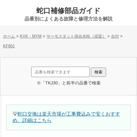
蛇口補修部品ガイド
品番別によくある故障と修理方法を解説
ホーム
>
KVK・MYM
>
サーモスタット混合水栓（浴室）
>
台付
>
KF801
※「TKJ30」と前半の品番で検索
💡
蛇口交換は楽天市場が工事費込みで安くおすす
め。詳細はこちら