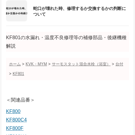
蛇口が壊れた時、修理するか交換するかの判断に
ついて
KF801の水漏れ・温度不良修理等の補修部品・後継機種
解説
ホーム
>
KVK・MYM
>
サーモスタット混合水栓（浴室）
>
台付
>
KF801
＜関連品番＞
KF800
KF800C4
KF800F