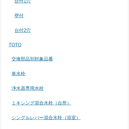
台付1穴
壁付
台付2穴
TOTO
交換部品別対象品番
単水栓
浄水器専用水栓
ミキシング混合水栓（台所）
シングルレバー混合水栓（浴室）