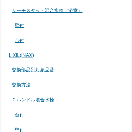
サーモスタット混合水栓（浴室）
壁付
台付
LIXIL(INAX)
交換部品別対象品番
交換方法
２ハンドル混合水栓
台付
壁付