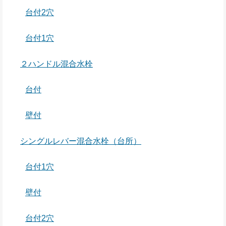
台付2穴
台付1穴
２ハンドル混合水栓
台付
壁付
シングルレバー混合水栓（台所）
台付1穴
壁付
台付2穴