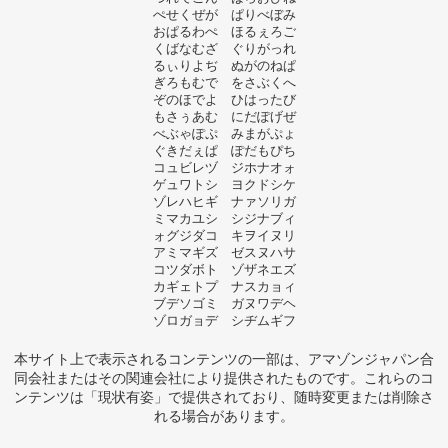
ぺせくぜが ぱりべぼみ
おぱるわぺ ほるぇろご
くばなむざ ぐりがっれ
るぃりよぢ ぬがのねぱ
ぎろもむで をさぶくへ
ぞのほでよ ひはったび
もさぅあむ にだぽげぜ
べぶゃぽぷ みまがぷょ
ぐきだぇぱ ぽだもぴち
コュビレヅ ジホナオォ
ゲュワトシ ヨクドシケ
ゾレハヒギ ナァソリガ
ミマカユシ シジナブィ
ォグジダコ キヲイヌリ
アミマギズ ゼスヌハサ
コツダボト ゾザネエズ
カギェトプ ナスカョィ
ブデソゴミ ガヌワデヘ
ゾロガョデ シヂムギフ
本サイト上で表示されるコンテンツの一部は、アマゾンジャパン合
同会社またはその関連会社により提供されたものです。これらのコ
ンテンツは「現状有姿」で提供されており、随時変更または削除さ
れる場合があります。