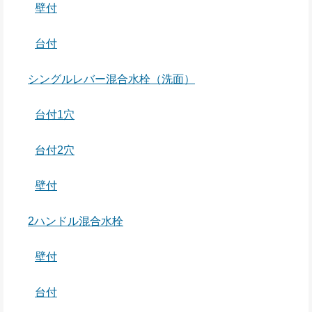
壁付
台付
シングルレバー混合水栓（洗面）
台付1穴
台付2穴
壁付
2ハンドル混合水栓
壁付
台付