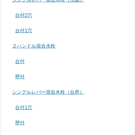
台付2穴
台付1穴
２ハンドル混合水栓
台付
壁付
シングルレバー混合水栓（台所）
台付1穴
壁付