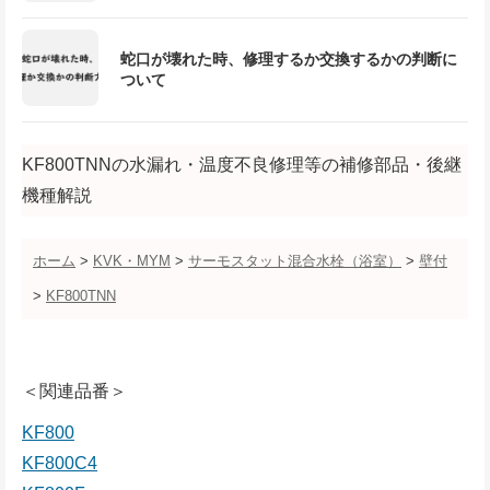
蛇口が壊れた時、修理するか交換するかの判断に
ついて
KF800TNNの水漏れ・温度不良修理等の補修部品・後継
機種解説
ホーム
>
KVK・MYM
>
サーモスタット混合水栓（浴室）
>
壁付
>
KF800TNN
＜関連品番＞
KF800
KF800C4