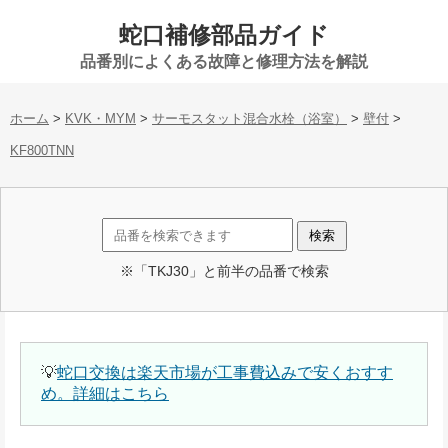
蛇口補修部品ガイド
品番別によくある故障と修理方法を解説
ホーム
>
KVK・MYM
>
サーモスタット混合水栓（浴室）
>
壁付
>
KF800TNN
※「TKJ30」と前半の品番で検索
💡
蛇口交換は楽天市場が工事費込みで安くおすす
め。詳細はこちら