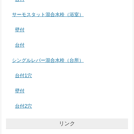
サーモスタット混合水栓（浴室）
壁付
台付
シングルレバー混合水栓（台所）
台付1穴
壁付
台付2穴
リンク