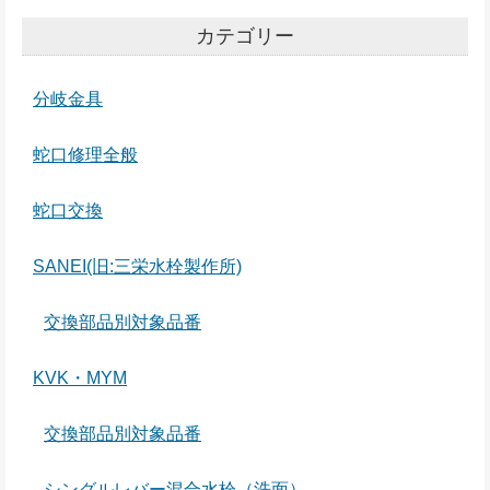
カテゴリー
分岐金具
蛇口修理全般
蛇口交換
SANEI(旧:三栄水栓製作所)
交換部品別対象品番
KVK・MYM
交換部品別対象品番
シングルレバー混合水栓（洗面）