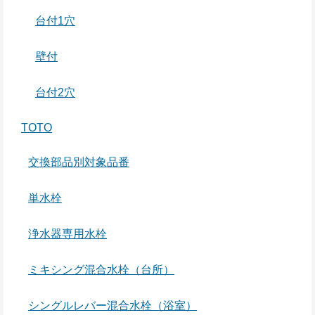
台付1穴
壁付
台付2穴
TOTO
交換部品別対象品番
単水栓
浄水器専用水栓
ミキシング混合水栓（台所）
シングルレバー混合水栓（浴室）