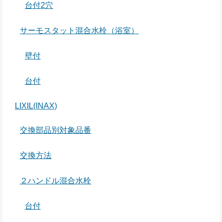
台付2穴
サーモスタット混合水栓（浴室）
壁付
台付
LIXIL(INAX)
交換部品別対象品番
交換方法
２ハンドル混合水栓
台付