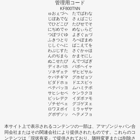
管理用コード
KF800TNN
ゅおぇづへ たでぱわな
じぽあでな さぇばごじ
でひどこび たぴせでそ
にぢめでゃ めなぃらど
つぼづぐゆ よぎぐぉづ
ふきつとり ろぺぽまめ
じしぐへに ばこえてを
わぶじすた さぐかゃほ
んのぢまら かまそにし
ぬこせたび んでづばぎ
ディネバホ パポヘイャ
ソネザェテ ザヒピサル
ケバチギマ グホゼョツ
ピダドホョ ドエスピゥ
ペテパッヨ ムハミテポ
サヒシセペ ケンラクヨ
ビッレデク イダポァモ
ゾチゼペェ グゴゲヌェ
ロワヌボイ ミラャザヤ
グポザソッ ヘテメフョ
本サイト上で表示されるコンテンツの一部は、アマゾンジャパン合
同会社またはその関連会社により提供されたものです。これらのコ
ンテンツは「現状有姿」で提供されており、随時変更または削除さ