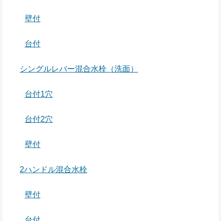
壁付
台付
シングルレバー混合水栓（洗面）
台付1穴
台付2穴
壁付
2ハンドル混合水栓
壁付
台付