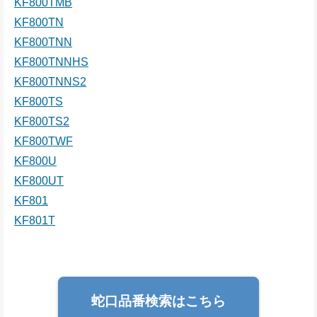
KF800TMB
KF800TN
KF800TNN
KF800TNNHS
KF800TNNS2
KF800TS
KF800TS2
KF800TWF
KF800U
KF800UT
KF801
KF801T
蛇口品番検索はこちら