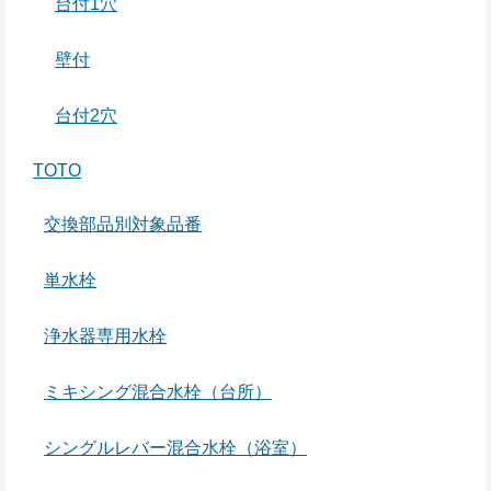
台付1穴
壁付
台付2穴
TOTO
交換部品別対象品番
単水栓
浄水器専用水栓
ミキシング混合水栓（台所）
シングルレバー混合水栓（浴室）