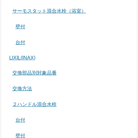
サーモスタット混合水栓（浴室）
壁付
台付
LIXIL(INAX)
交換部品別対象品番
交換方法
２ハンドル混合水栓
台付
壁付