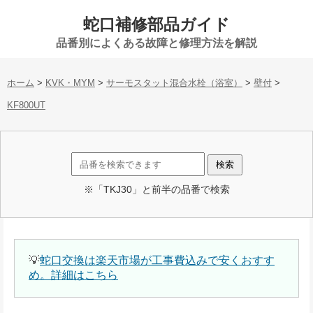
蛇口補修部品ガイド
品番別によくある故障と修理方法を解説
ホーム
>
KVK・MYM
>
サーモスタット混合水栓（浴室）
>
壁付
>
KF800UT
※「TKJ30」と前半の品番で検索
💡
蛇口交換は楽天市場が工事費込みで安くおすす
め。詳細はこちら