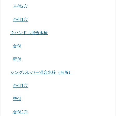
台付2穴
台付1穴
２ハンドル混合水栓
台付
壁付
シングルレバー混合水栓（台所）
台付1穴
壁付
台付2穴