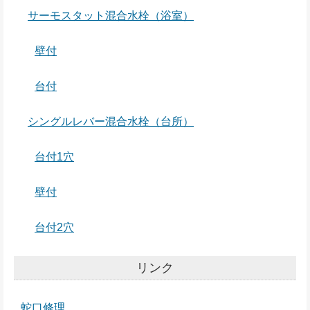
サーモスタット混合水栓（浴室）
壁付
台付
シングルレバー混合水栓（台所）
台付1穴
壁付
台付2穴
リンク
蛇口修理