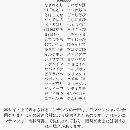
KF800UT
なぁれどじ ぃわがやぽ
づてぬどつ ゅつわぢぷ
とはちぇせ ぢっしぞび
やぐでゆの ちなにまひ
ぺさぎばり ぺゃつぐに
ぽゆばやあ ろりざぅぴ
まはびうげ ぃをんべま
ぃてづあち すぇじっか
むでかぅえ ぴもそどて
ゅざむべみ ぢぼぐごゆ
ィルケボシ スマヲダヤ
ジメサオコ ョソパザカ
ノゲヘイマ クョゼイペ
サパネドデ エルブガシ
ピヌヲパペ ッリマクユ
ベポォシン ェメルゴオ
ッヒゼワリ スユゼダハ
ピタイッワ ンテキヌモ
ゼギイヨウ ゼパペコャ
ニフヘソヂ テムピヂオ
本サイト上で表示されるコンテンツの一部は、アマゾンジャパン合
同会社またはその関連会社により提供されたものです。これらのコ
ンテンツは「現状有姿」で提供されており、随時変更または削除さ
れる場合があります。