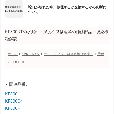
蛇口が壊れた時、修理するか交換するかの判断に
ついて
KF800UTの水漏れ・温度不良修理等の補修部品・後継機
種解説
ホーム
>
KVK・MYM
>
サーモスタット混合水栓（浴室）
>
壁付
>
KF800UT
＜関連品番＞
KF800
KF800C4
KF800F