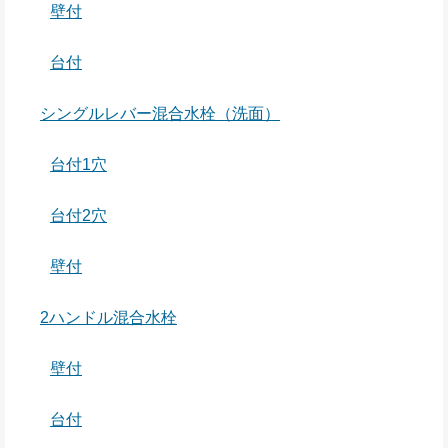
壁付
台付
シングルレバー混合水栓（洗面）
台付1穴
台付2穴
壁付
2ハンドル混合水栓
壁付
台付