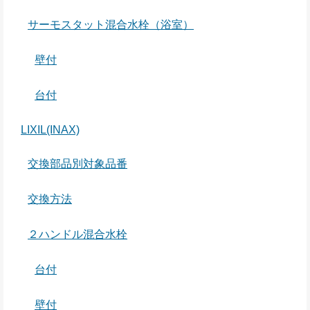
サーモスタット混合水栓（浴室）
壁付
台付
LIXIL(INAX)
交換部品別対象品番
交換方法
２ハンドル混合水栓
台付
壁付