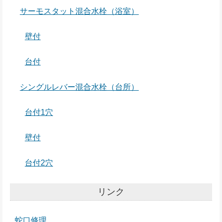
サーモスタット混合水栓（浴室）
壁付
台付
シングルレバー混合水栓（台所）
台付1穴
壁付
台付2穴
リンク
蛇口修理