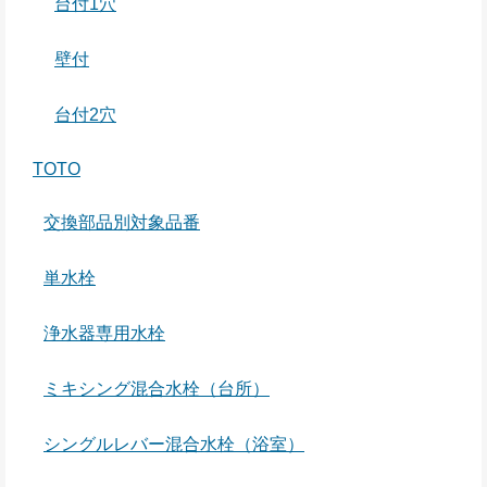
台付1穴
壁付
台付2穴
TOTO
交換部品別対象品番
単水栓
浄水器専用水栓
ミキシング混合水栓（台所）
シングルレバー混合水栓（浴室）