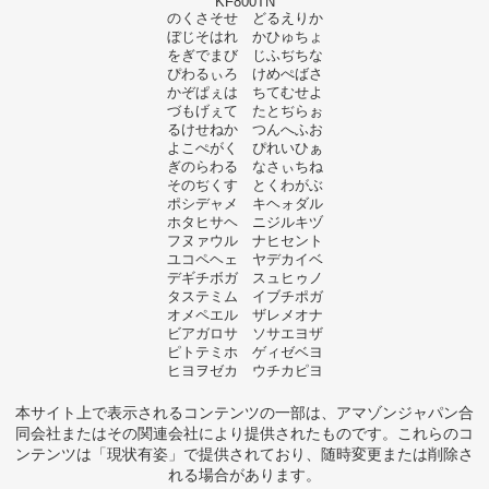
KF800TN
のくさそせ どるえりか
ぼじそはれ かひゅちょ
をぎでまび じふぢちな
ぴわるぃろ けめぺばさ
かぞぱぇは ちてむせよ
づもげぇて たとぢらぉ
るけせねか つんへふお
よこぺがく ぴれいひぁ
ぎのらわる なさぃちね
そのぢくす とくわがぶ
ポシデャメ キヘォダル
ホタヒサヘ ニジルキヅ
フヌァウル ナヒセント
ユコペヘェ ヤデカイベ
デギチボガ スュヒゥノ
タステミム イブチポガ
オメペエル ザレメオナ
ビアガロサ ソサエヨザ
ピトテミホ ゲィゼベヨ
ヒヨヲゼカ ウチカピヨ
本サイト上で表示されるコンテンツの一部は、アマゾンジャパン合
同会社またはその関連会社により提供されたものです。これらのコ
ンテンツは「現状有姿」で提供されており、随時変更または削除さ
れる場合があります。