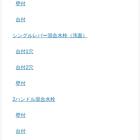
壁付
台付
シングルレバー混合水栓（洗面）
台付1穴
台付2穴
壁付
2ハンドル混合水栓
壁付
台付