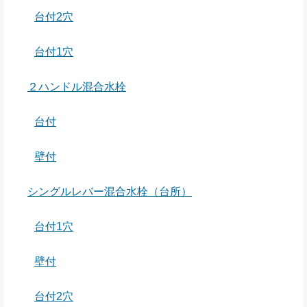
台付2穴
台付1穴
２ハンドル混合水栓
台付
壁付
シングルレバー混合水栓（台所）
台付1穴
壁付
台付2穴