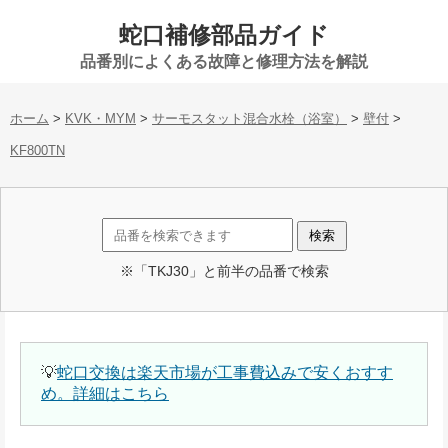
蛇口補修部品ガイド
品番別によくある故障と修理方法を解説
ホーム
>
KVK・MYM
>
サーモスタット混合水栓（浴室）
>
壁付
>
KF800TN
※「TKJ30」と前半の品番で検索
💡
蛇口交換は楽天市場が工事費込みで安くおすす
め。詳細はこちら