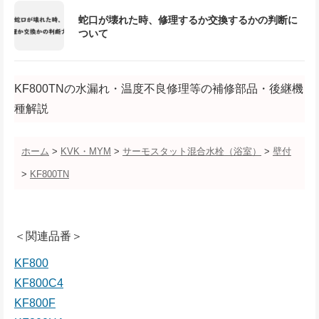
蛇口が壊れた時、修理するか交換するかの判断に
ついて
KF800TNの水漏れ・温度不良修理等の補修部品・後継機
種解説
ホーム
>
KVK・MYM
>
サーモスタット混合水栓（浴室）
>
壁付
>
KF800TN
＜関連品番＞
KF800
KF800C4
KF800F