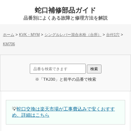
蛇口補修部品ガイド
品番別によくある故障と修理方法を解説
ホーム
>
KVK・MYM
>
シングルレバー混合水栓（台所）
>
台付1穴
>
KM706
※「TKJ30」と前半の品番で検索
💡
蛇口交換は楽天市場が工事費込みで安くおすす
め。詳細はこちら