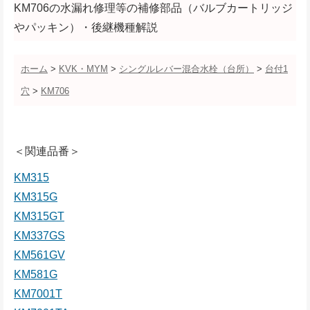
KM706の水漏れ修理等の補修部品（バルブカートリッジ
やパッキン）・後継機種解説
ホーム
>
KVK・MYM
>
シングルレバー混合水栓（台所）
>
台付1
穴
>
KM706
＜関連品番＞
KM315
KM315G
KM315GT
KM337GS
KM561GV
KM581G
KM7001T