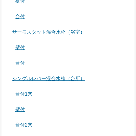
壁付
台付
サーモスタット混合水栓（浴室）
壁付
台付
シングルレバー混合水栓（台所）
台付1穴
壁付
台付2穴