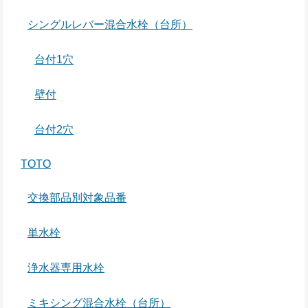
シングルレバー混合水栓（台所）
台付1穴
壁付
台付2穴
TOTO
交換部品別対象品番
単水栓
浄水器専用水栓
ミキシング混合水栓（台所）