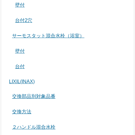
壁付
台付2穴
サーモスタット混合水栓（浴室）
壁付
台付
LIXIL(INAX)
交換部品別対象品番
交換方法
２ハンドル混合水栓