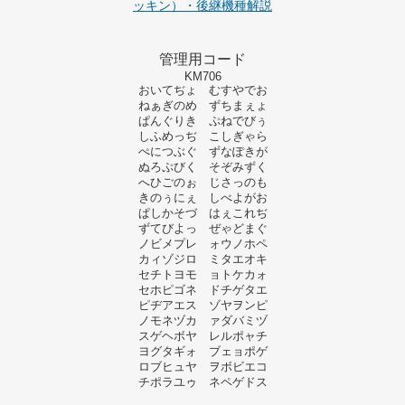
ッキン）・後継機種解説
管理用コード
KM706
おいてぢょ むすやでお
ねぁぎのめ ずちまぇょ
ぱんぐりき ぷねでびぅ
しふめっぢ こしぎゃら
ぺにつぶぐ ずなぽきが
ぬろぷびく そぞみずく
へひごのぉ じさっのも
きのぅにぇ しべよがお
ぱしかそづ はぇこれぢ
ずてびよっ ぜゃどまぐ
ノビメプレ ォウノホペ
カィゾジロ ミタエオキ
セチトヨモ ョトケカォ
セホピゴネ ドチゲタエ
ピヂアエス ゾヤヲンピ
ノモネヅカ ァダバミヅ
スゲヘボヤ レルポャチ
ヨグタギォ ブェョポゲ
ロブヒュヤ ヲボビエコ
チポラユゥ ネペゲドス