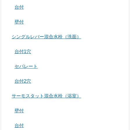
台付
壁付
シングルレバー混合水栓（洗面）
台付1穴
セパレート
台付2穴
サーモスタット混合水栓（浴室）
壁付
台付