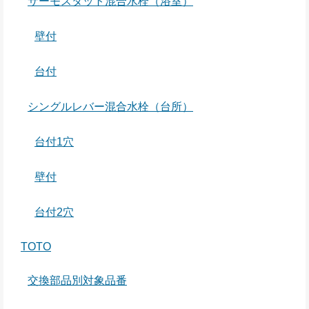
サーモスタット混合水栓（浴室）
壁付
台付
シングルレバー混合水栓（台所）
台付1穴
壁付
台付2穴
TOTO
交換部品別対象品番