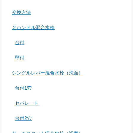
交換方法
２ハンドル混合水栓
台付
壁付
シングルレバー混合水栓（洗面）
台付1穴
セパレート
台付2穴