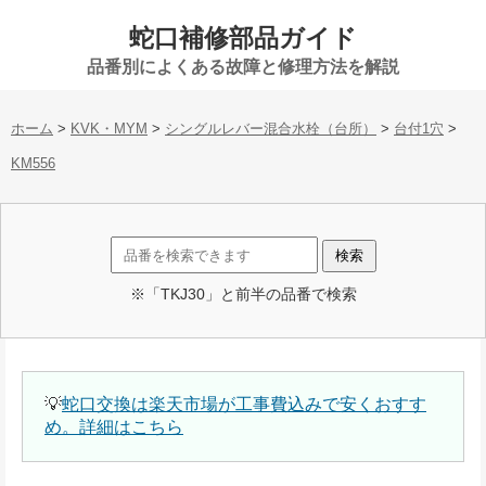
蛇口補修部品ガイド
品番別によくある故障と修理方法を解説
ホーム
>
KVK・MYM
>
シングルレバー混合水栓（台所）
>
台付1穴
>
KM556
※「TKJ30」と前半の品番で検索
💡
蛇口交換は楽天市場が工事費込みで安くおすす
め。詳細はこちら