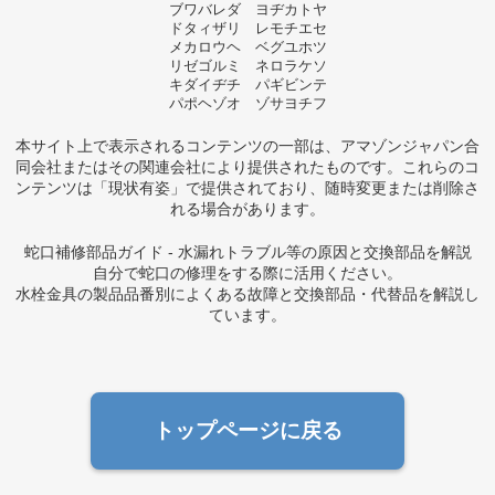
ブワバレダ ヨヂカトヤ
ドタィザリ レモチエセ
メカロウヘ ベグユホツ
リゼゴルミ ネロラケソ
キダイヂチ パギビンテ
パポヘゾオ ゾサヨチフ
本サイト上で表示されるコンテンツの一部は、アマゾンジャパン合
同会社またはその関連会社により提供されたものです。これらのコ
ンテンツは「現状有姿」で提供されており、随時変更または削除さ
れる場合があります。
蛇口補修部品ガイド - 水漏れトラブル等の原因と交換部品を解説
自分で蛇口の修理をする際に活用ください。
水栓金具の製品品番別によくある故障と交換部品・代替品を解説し
ています。
トップページに戻る