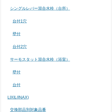
シングルレバー混合水栓（台所）
台付1穴
壁付
台付2穴
サーモスタット混合水栓（浴室）
壁付
台付
LIXIL(INAX)
交換部品別対象品番