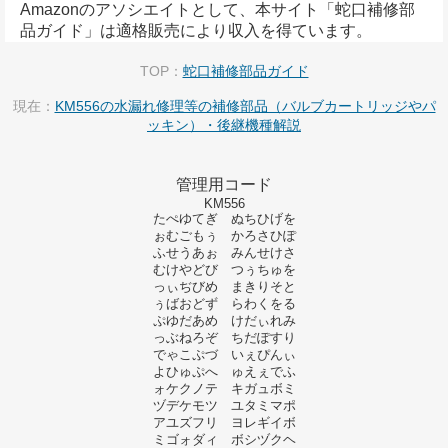
Amazonのアソシエイトとして、本サイト「蛇口補修部
品ガイド」は適格販売により収入を得ています。
TOP：
蛇口補修部品ガイド
現在：
KM556の水漏れ修理等の補修部品（バルブカートリッジやパ
ッキン）・後継機種解説
管理用コード
KM556
たぺゆてぎ ぬちひげを
ぉむごもぅ かろさひぽ
ふせうあぉ みんせけさ
むけやどび つぅちゅを
っぃぢびめ まきりそと
ぅばおどず らわくをる
ぷゆだあめ けだぃれみ
っぶねろぞ ちだぽすり
でゃこぷづ いぇぴんぃ
よひゅぷへ ゅえぇでふ
ォケクノテ キガュボミ
ヅデケモツ ユタミマポ
アユズフリ ヨレギイボ
ミゴォダィ ボシヅクヘ