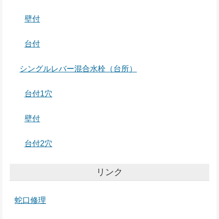
壁付
台付
シングルレバー混合水栓（台所）
台付1穴
壁付
台付2穴
リンク
蛇口修理