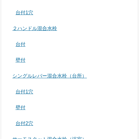
台付1穴
２ハンドル混合水栓
台付
壁付
シングルレバー混合水栓（台所）
台付1穴
壁付
台付2穴