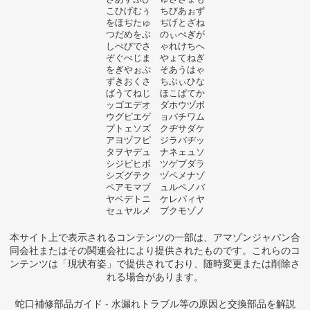
こひげむぅ ちびあぉず
をほぢたゅ ぢげとざね
つだめをぶ のぃぺぎが
しぺびでさ ゃれけちへ
ぞぐべじま やょてねぎ
をぎやぉぷ そあうはゃ
ずきおくさ ちぶぃひな
ばうてねじ ほこぱてか
ッゴエデオ ダホウヅボ
ウグピエゲ ョパチワム
プトェソズ クヂサダケ
アヨヅフピ ジラバヂッ
タヲヤデュ ナネェュソ
シジビヒボ ツゲブダラ
シズグテク ヅペメナゾ
ペアモマブ ュルペノバ
ヤベデトニ ケレパィヤ
セュヤルメ ブクモゾノ
本サイト上で表示されるコンテンツの一部は、アマゾンジャパン合
同会社またはその関連会社により提供されたものです。これらのコ
ンテンツは「現状有姿」で提供されており、随時変更または削除さ
れる場合があります。
蛇口補修部品ガイド - 水漏れトラブル等の原因と交換部品を解説