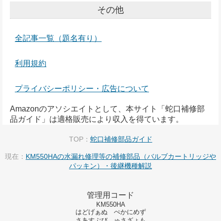
その他
全記事一覧（題名有り）
利用規約
プライバシーポリシー・広告について
Amazonのアソシエイトとして、本サイト「蛇口補修部
品ガイド」は適格販売により収入を得ています。
TOP：
蛇口補修部品ガイド
現在：
KM550HAの水漏れ修理等の補修部品（バルブカートリッジや
パッキン）・後継機種解説
管理用コード
KM550HA
はどげぁぬ ぺかにめず
さあすぷび ゅさざょも