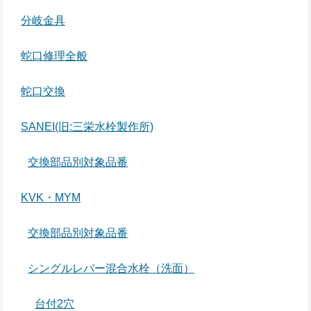
分岐金具
蛇口修理全般
蛇口交換
SANEI(旧:三栄水栓製作所)
交換部品別対象品番
KVK・MYM
交換部品別対象品番
シングルレバー混合水栓（洗面）
台付2穴