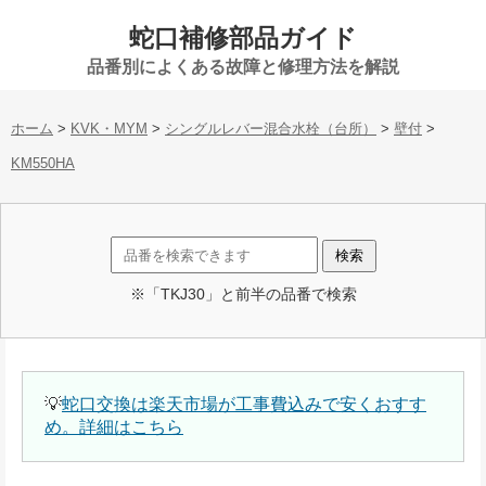
蛇口補修部品ガイド
品番別によくある故障と修理方法を解説
ホーム
>
KVK・MYM
>
シングルレバー混合水栓（台所）
>
壁付
>
KM550HA
※「TKJ30」と前半の品番で検索
💡
蛇口交換は楽天市場が工事費込みで安くおすす
め。詳細はこちら