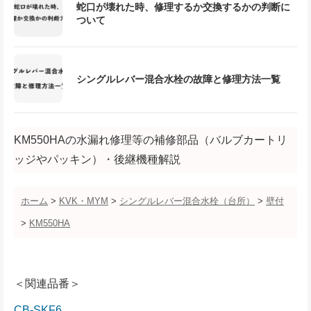
蛇口が壊れた時、修理するか交換するかの判断に
ついて
シングルレバー混合水栓の故障と修理方法一覧
KM550HAの水漏れ修理等の補修部品（バルブカートリ
ッジやパッキン）・後継機種解説
ホーム
>
KVK・MYM
>
シングルレバー混合水栓（台所）
>
壁付
>
KM550HA
＜関連品番＞
CB-SKF6