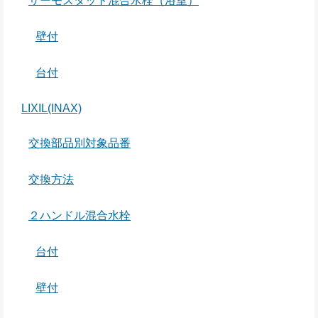
サーモスタット混合水栓（浴室）
壁付
台付
LIXIL(INAX)
交換部品別対象品番
交換方法
２ハンドル混合水栓
台付
壁付