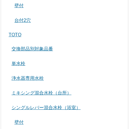
壁付
台付2穴
TOTO
交換部品別対象品番
単水栓
浄水器専用水栓
ミキシング混合水栓（台所）
シングルレバー混合水栓（浴室）
壁付