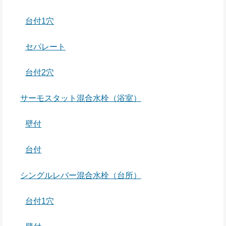
台付1穴
セパレート
台付2穴
サーモスタット混合水栓（浴室）
壁付
台付
シングルレバー混合水栓（台所）
台付1穴