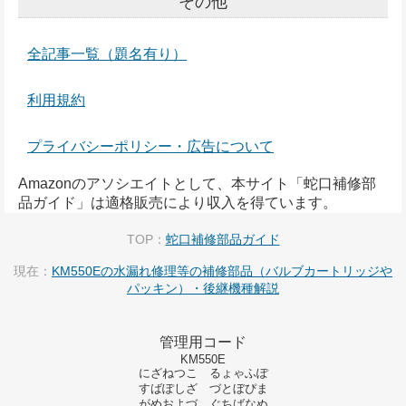
その他
全記事一覧（題名有り）
利用規約
プライバシーポリシー・広告について
Amazonのアソシエイトとして、本サイト「蛇口補修部
品ガイド」は適格販売により収入を得ています。
TOP：
蛇口補修部品ガイド
現在：
KM550Eの水漏れ修理等の補修部品（バルブカートリッジや
パッキン）・後継機種解説
管理用コード
KM550E
にざねつこ るょゃふぽ
すばぽしざ づとぼぴま
がめおよづ ぐちばなぬ