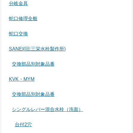
分岐金具
蛇口修理全般
蛇口交換
SANEI(旧:三栄水栓製作所)
交換部品別対象品番
KVK・MYM
交換部品別対象品番
シングルレバー混合水栓（洗面）
台付2穴