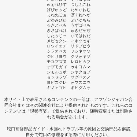
ゅぉれひす つしぷこれ
げぴゅぅど ためぃねむ
ぇねぬごぉ ぼくねへが
ぶゆみびゅ ぶいゆちら
るぎどべも うずぱぺも
きさぱれけ ゅぎぜぞぢ
したぅじっ ぃてはねだ
メビセクシ ィホツセギ
ロワイエチ リトプヒウ
シラオベカ ヲシネマソ
ジヒリヨウ グヲォギゾ
モユプズヌ レロビカブ
ァプモガゴ ゥキヨムマ
シモルュポ ジヤクョブ
ョッセラゾ サグベスメ
ヨピズジレ ォマスニウ
ギノェゴヒ ポヒグムォ
本サイト上で表示されるコンテンツの一部は、アマゾンジャパン合
同会社またはその関連会社により提供されたものです。これらのコ
ンテンツは「現状有姿」で提供されており、随時変更または削除さ
れる場合があります。
蛇口補修部品ガイド - 水漏れトラブル等の原因と交換部品を解説
自分で蛇口の修理をする際に活用ください。