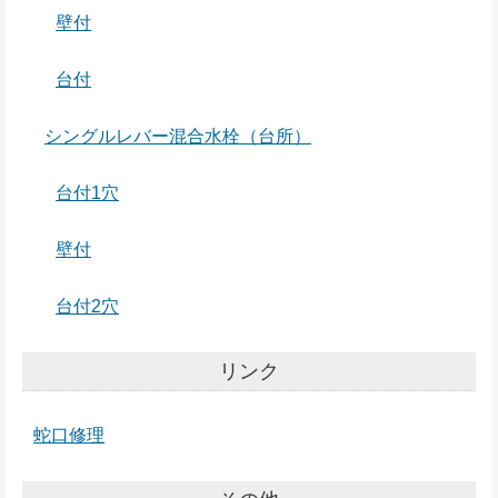
壁付
台付
シングルレバー混合水栓（台所）
台付1穴
壁付
台付2穴
リンク
蛇口修理