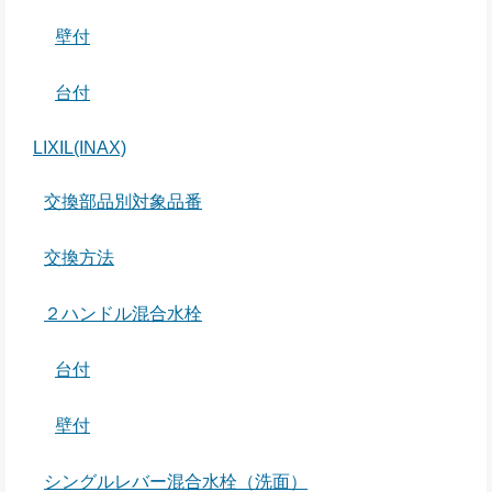
壁付
台付
LIXIL(INAX)
交換部品別対象品番
交換方法
２ハンドル混合水栓
台付
壁付
シングルレバー混合水栓（洗面）