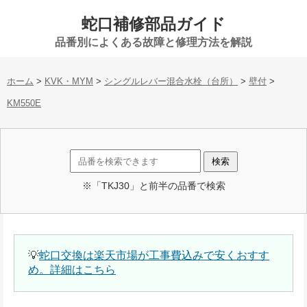
蛇口補修部品ガイド
品番別によくある故障と修理方法を解説
ホーム
>
KVK・MYM
>
シングルレバー混合水栓（台所）
>
壁付
>
KM550E
※「TKJ30」と前半の品番で検索
💡
蛇口交換は楽天市場が工事費込みで安くおすす
め。詳細はこちら