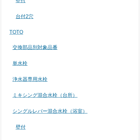
壁付
台付2穴
TOTO
交換部品別対象品番
単水栓
浄水器専用水栓
ミキシング混合水栓（台所）
シングルレバー混合水栓（浴室）
壁付