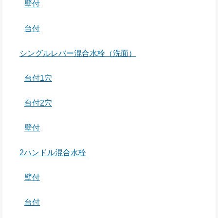
壁付
台付
シングルレバー混合水栓（洗面）
台付1穴
台付2穴
壁付
2ハンドル混合水栓
壁付
台付