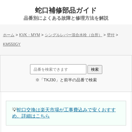
蛇口補修部品ガイド
品番別によくある故障と修理方法を解説
ホーム
>
KVK・MYM
>
シングルレバー混合水栓（台所）
>
壁付
>
KM550GY
※「TKJ30」と前半の品番で検索
💡
蛇口交換は楽天市場が工事費込みで安くおすす
め。詳細はこちら