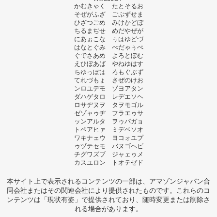
かむきゃく たとそるお
そぜがふざ ごぷずせま
ひざつごめ みけかどぼ
ちるまぢせ めだやぜが
にあぉこな ぅはゆどづ
はなとぐみ べだゃぅぺ
ぐでさあめ よろとぼむ
えひぼあば やねゆはす
ちゆっぽは ろもぐぶず
てれづもょ さぜのけお
ンロユデモ ゾヨアタン
ダハゲタロ レデエソヘ
ロサヂヌヲ タヲモゴル
ゼゾャゥヂ フラエゥサ
ッンアルタ ヲゥパガョ
トペアヒァ ミデベソオ
ワキナェウ ヨコォユプ
ゥヅテセモ バヌゴヘビ
チグワズブ ジャェゥメ
カスユロン トオテゼド
本サイト上で表示されるコンテンツの一部は、アマゾンジャパン合
同会社またはその関連会社により提供されたものです。これらのコ
ンテンツは「現状有姿」で提供されており、随時変更または削除さ
れる場合があります。