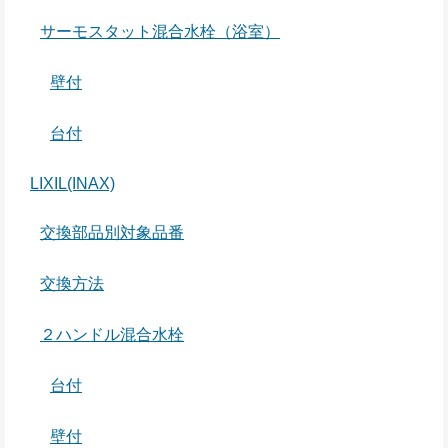
サーモスタット混合水栓（浴室）
壁付
台付
LIXIL(INAX)
交換部品別対象品番
交換方法
２ハンドル混合水栓
台付
壁付