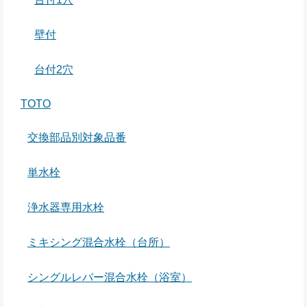
壁付
台付2穴
TOTO
交換部品別対象品番
単水栓
浄水器専用水栓
ミキシング混合水栓（台所）
シングルレバー混合水栓（浴室）