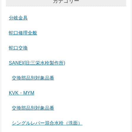
カテゴリー
分岐金具
蛇口修理全般
蛇口交換
SANEI(旧:三栄水栓製作所)
交換部品別対象品番
KVK・MYM
交換部品別対象品番
シングルレバー混合水栓（洗面）