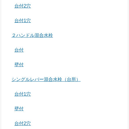
台付2穴
台付1穴
２ハンドル混合水栓
台付
壁付
シングルレバー混合水栓（台所）
台付1穴
壁付
台付2穴