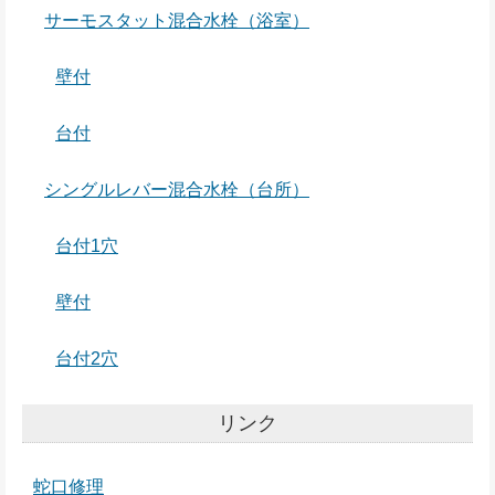
サーモスタット混合水栓（浴室）
壁付
台付
シングルレバー混合水栓（台所）
台付1穴
壁付
台付2穴
リンク
蛇口修理