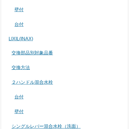
壁付
台付
LIXIL(INAX)
交換部品別対象品番
交換方法
２ハンドル混合水栓
台付
壁付
シングルレバー混合水栓（洗面）