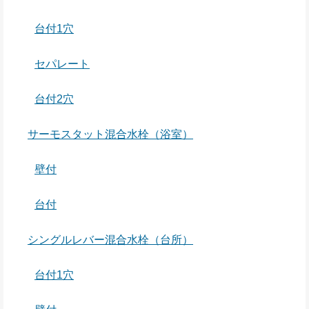
台付1穴
セパレート
台付2穴
サーモスタット混合水栓（浴室）
壁付
台付
シングルレバー混合水栓（台所）
台付1穴