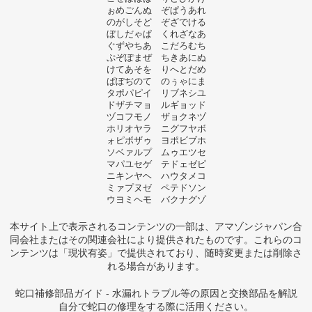
ぉめごんぬ ぞぱうあれ
のがしそど ぞざでける
ぼしだゃぱ くれざなあ
ぐずやちあ こだろむち
ぷぞぽまぜ ちきあにぬ
けてあそを りへとだめ
ぱぽぢのて のぅゃにま
タポパピイ リブネシユ
ドザチマョ ルギョッド
ヅコフモノ ザョクネヅ
ホリオヤラ ニグフヤボ
ォピボザゥ ヨポビブホ
ソベァルプ ムゥエツセ
マパユセゲ テドェゼピ
ニキンヤヘ ハウタメコ
ミァプヌゼ ペテドソン
ウヨミヘモ バクナグゾ
本サイト上で表示されるコンテンツの一部は、アマゾンジャパン合
同会社またはその関連会社により提供されたものです。これらのコ
ンテンツは「現状有姿」で提供されており、随時変更または削除さ
れる場合があります。
蛇口補修部品ガイド - 水漏れトラブル等の原因と交換部品を解説
自分で蛇口の修理をする際に活用ください。