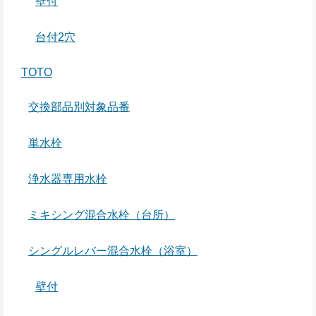
壁付
台付2穴
TOTO
交換部品別対象品番
単水栓
浄水器専用水栓
ミキシング混合水栓（台所）
シングルレバー混合水栓（浴室）
壁付