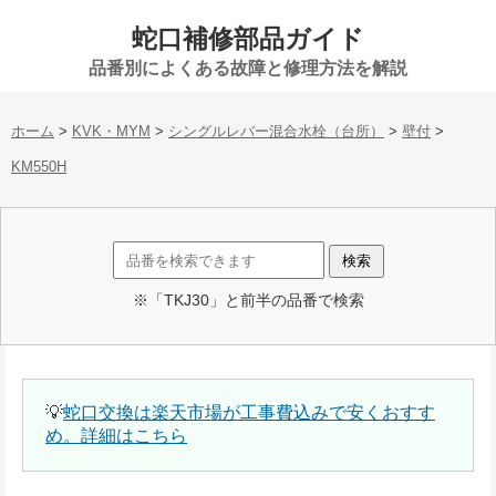
蛇口補修部品ガイド
品番別によくある故障と修理方法を解説
ホーム
>
KVK・MYM
>
シングルレバー混合水栓（台所）
>
壁付
>
KM550H
※「TKJ30」と前半の品番で検索
💡
蛇口交換は楽天市場が工事費込みで安くおすす
め。詳細はこちら