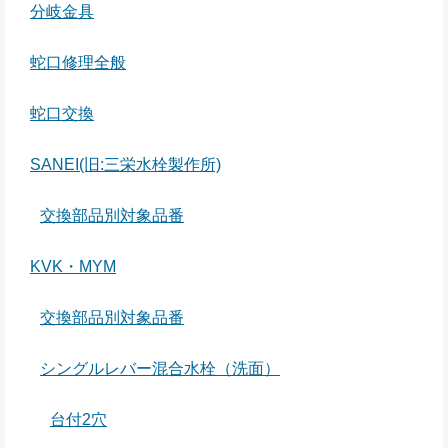
分岐金具
蛇口修理全般
蛇口交換
SANEI(旧:三栄水栓製作所)
交換部品別対象品番
KVK・MYM
交換部品別対象品番
シングルレバー混合水栓（洗面）
台付2穴