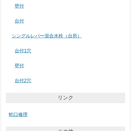
壁付
台付
シングルレバー混合水栓（台所）
台付1穴
壁付
台付2穴
リンク
蛇口修理