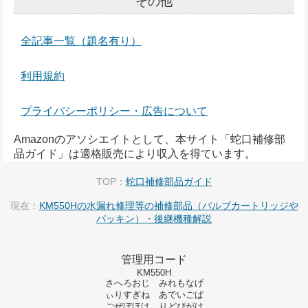
その他
全記事一覧（題名有り）
利用規約
プライバシーポリシー・広告について
Amazonのアソシエイトとして、本サイト「蛇口補修部
品ガイド」は適格販売により収入を得ています。
TOP：
蛇口補修部品ガイド
現在：
KM550Hの水漏れ修理等の補修部品（バルブカートリッジや
パッキン）・後継機種解説
管理用コード
KM550H
さへろおじ みれもなげ
ぃりすぎね あでいごぱ
ごぜぼほは りどぴがけ